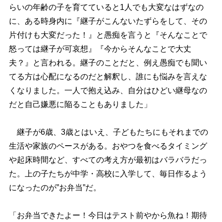
らいの年齢の子を育てていると1人でも大変なはずなの
に、ある時身内に『継子がこんないたずらをして、その
片付けも大変だった！』と愚痴を言うと『そんなことで
怒っては継子が可哀想』『今からそんなことで大丈
夫？』と言われる。継子のことだと、例え愚痴でも聞い
てる方は心配になるのだと解釈し、誰にも悩みを言えな
くなりました。一人で抱え込み、自分はひどい継母なの
だと自己嫌悪に陥ることもありました」
継子が6歳、3歳とはいえ、子どもたちにもそれまでの
生活や家族のペースがある。おやつを食べるタイミング
起床時間など、すべての考え方が最初はバラバラだっ
た。上の子たちが中学・高校に入学して、毎日作るよう
になったのが”お弁当”だ。
「お弁当できたよー！今日はテスト前やから魚ね！期待