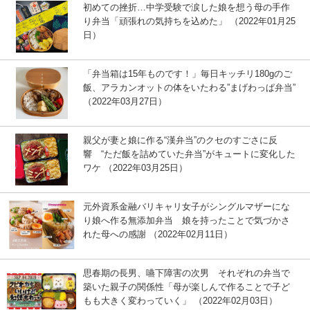
初めての挫折…中学受験で涙した娘を想う母の手作
り弁当「頑張れの気持ちを込めた」 （2022年01月25
日）
「弁当箱は15年ものです！」毎日キッチリ180gのご
飯、アラカンオットの体をいたわる”まげわっぱ弁当”
（2022年03月27日）
親父が妻と娘に作る“漢弁当”のクセのすごさに反
響 “ただ飯を詰めていた弁当”がキュートに変化した
ワケ （2022年03月25日）
元外資系金融バリキャリ女子がシングルマザーにな
り娘へ作る無添加弁当 娘を持ったことで気づかさ
れた母への感謝 （2022年02月11日）
思春期の長男、嚥下障害の次男 それぞれの弁当で
築いた親子の関係性「母が楽しんで作ることで子ど
もも大きく変わっていく」 （2022年02月03日）