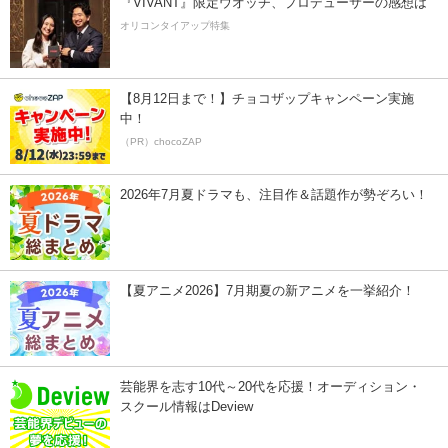
『VIVANT』限定ウオッチ、プロデューサーの感想は
オリコンタイアップ特集
【8月12日まで！】チョコザップキャンペーン実施
中！
（PR）chocoZAP
2026年7月夏ドラマも、注目作＆話題作が勢ぞろい！
【夏アニメ2026】7月期夏の新アニメを一挙紹介！
芸能界を志す10代～20代を応援！オーディション・
スクール情報はDeview