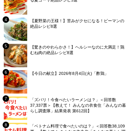
る夏ゴーヤ絶品レシピ3選
【夏野菜の王様！】苦みがクセになる！ピーマンの
絶品レシピ8選
【驚きのやわらかさ！】ヘルシーなのに大満足！鶏
むね肉の絶品レシピ8選
【今日の献立】2026年8月4日(火)「酢鶏」
「ズバリ！今食べたいラーメンは？」＜回答数
37,337票＞【教えて！ みんなの衣食住「みんなの暮
らし調査隊」結果発表 第612回】
「ベトナム料理で食べたいのは？」＜回答数38,109