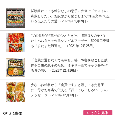
試験終わっても報告なしの息子に弁当で「テストの
点数しりたい」お説教から励ましまで“海苔文字”で想
いを伝えた母の愛 （2022年01月09日）
“父の意地”が“幸せのひととき”へ 毎朝3人の子ども
たちへお弁当を作るシングルファザー 500個目突破
も「まだまだ通過点」 （2021年12月28日）
「言葉は通じなくても幸せ」嚥下障害を起こした肢
体不自由の息子のため、ミキサー食でキャラ弁を作
る母の想い （2021年12月16日）
少ないお給料から「食費です」と渡してきた息子
に…母がお弁当で伝える「行ってらっしゃい！」の
メッセージ （2021年12月13日）
さらに見る
求人特集