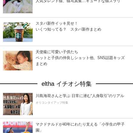
人気タレント猫、猫写真集…キュートな猫ズラリ
スタバ新作イッキ見せ！
いくつ知ってる？ スタバ新作まとめ
天使級に可愛い子供たち
ペットと子供の仲良しショット他、SNS話題キッズ
まとめ
eltha イチオシ特集
川島海荷さんと学ぶ 日常に潜む“人身取引”のリアル
オリコンタイアップ特集
マクドナルドが40年にわたり支える「小学生の甲子
園」