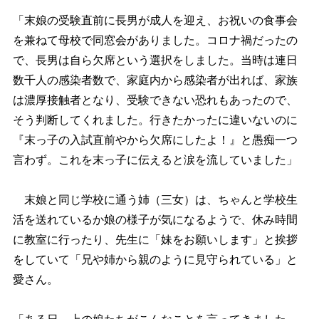
「末娘の受験直前に長男が成人を迎え、お祝いの食事会
を兼ねて母校で同窓会がありました。コロナ禍だったの
で、長男は自ら欠席という選択をしました。当時は連日
数千人の感染者数で、家庭内から感染者が出れば、家族
は濃厚接触者となり、受験できない恐れもあったので、
そう判断してくれました。行きたかったに違いないのに
『末っ子の入試直前やから欠席にしたよ！』と愚痴一つ
言わず。これを末っ子に伝えると涙を流していました」
末娘と同じ学校に通う姉（三女）は、ちゃんと学校生
活を送れているか娘の様子が気になるようで、休み時間
に教室に行ったり、先生に「妹をお願いします」と挨拶
をしていて「兄や姉から親のように見守られている」と
愛さん。