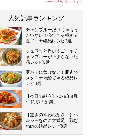
sponsored by 求人ボックス
人気記事ランキング
チャンプルーだけじゃもっ
たいない！今年こそ極める
夏ゴーヤ絶品レシピ3選
ジュワッと旨い！ゴーヤチ
ャンプルーが止まらない絶
品レシピ3選
夏バテに負けない！豚肉で
スタミナ補給できる絶品レ
シピ8選
【今日の献立】2026年8月
4日(火)「酢鶏」
【驚きのやわらかさ！】ヘ
ルシーなのに大満足！鶏む
ね肉の絶品レシピ8選