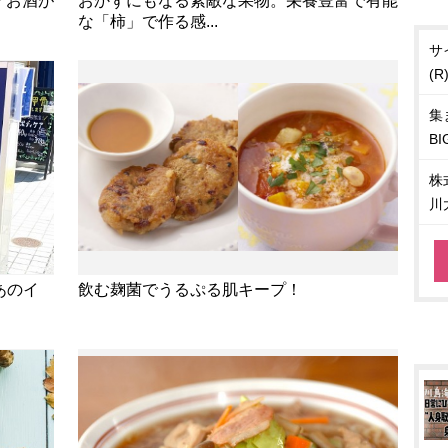
？お酒が
おかずにもなる素敵な果物。栄養豊富で有能
な「柿」で作る感...
サ
(
集
BI
株
川
あのイ
飲む麹菌でうるぷる肌キープ！