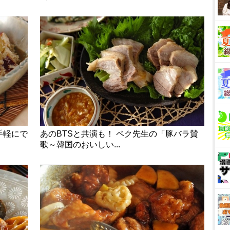
手軽にで
あのBTSと共演も！ ペク先生の「豚バラ賛
歌～韓国のおいしい...