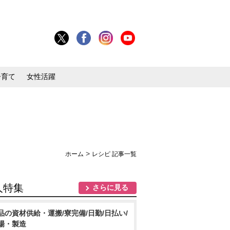
子育て
女性活躍
>
ホーム
レシピ 記事一覧
人特集
さらに見る
品の資材供給・運搬/寮完備/日勤/日払い/
場・製造