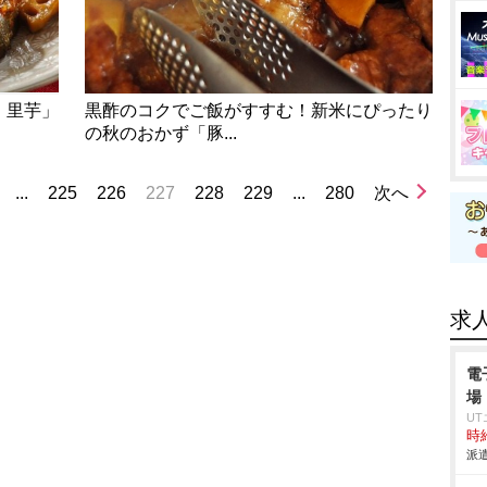
、里芋」
黒酢のコクでご飯がすすむ！新米にぴったり
の秋のおかず「豚...
...
225
226
227
228
229
...
280
次へ
求
電
場
U
時給
派遣