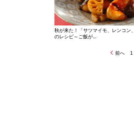
秋が来た！「サツマイモ、レンコン
のレシピ～ご飯が...
前へ
1