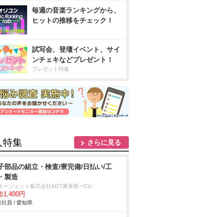
毎週の音楽ランキングから、
ヒットの推移をチェック！
試写会、登壇イベント、サイ
ンチェキなどプレゼント！
プレゼント特集
人特集
さらに見る
子部品の組立・検査/寮完備/日払い/工
・製造
Tエージェント株式会社AGT東海第一CU
1,400円
社員 / 愛知県