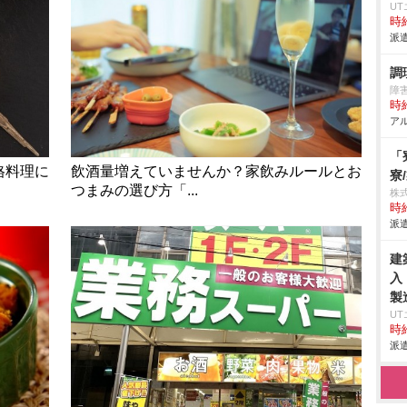
U
時給
派遣
調
障
時給
アル
「
格料理に
飲酒量増えていませんか？家飲みルールとお
寮
つまみの選び方「...
株
時給
派遣
建
入
製
U
時給
派遣