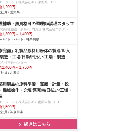
Tエージェント株式会社AGT東海第一CU
1,200円
社員 / 愛知県
理補助・無資格可の調理師/調理スタッフ
害者福祉施設「朋第2」内厨房 株式会社ニチダン
1,300円～1,400円
バイト・パート / 神奈川県
寮完備」乳製品原料用粉体の製造/即入
/製造・工場/日勤/日払い/工場・製造
式会社京栄センター
1,400円～1,750円
社員 / 北海道
築用製品の原料準備・運搬・計量・投
・機械操作・充填/寮完備/日払い/工場・
造
Tエージェント株式会社AGT南関東第二CU
1,500円
社員 / 神奈川県
続きはこちら