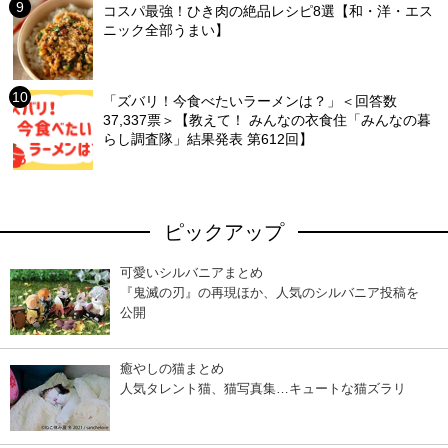
コスパ最強！ひき肉の絶品レシピ8選【和・洋・エス
ニック全部うまい】
「ズバリ！今食べたいラーメンは？」＜回答数
37,337票＞【教えて！ みんなの衣食住「みんなの暮
らし調査隊」結果発表 第612回】
ピックアップ
可愛いシルバニアまとめ
『鬼滅の刃』の再現ほか、人気のシルバニア投稿を
公開
癒やしの猫まとめ
人気タレント猫、猫写真集…キュートな猫ズラリ