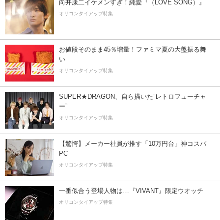
向井康二イケメンすぎ！純愛『（LOVE SONG）』
オリコンタイアップ特集
お値段そのまま45％増量！ファミマ夏の大盤振る舞
い
オリコンタイアップ特集
SUPER★DRAGON、自ら描いた”レトロフューチャ
ー”
オリコンタイアップ特集
【驚愕】メーカー社員が推す「10万円台」神コスパ
PC
オリコンタイアップ特集
一番似合う登場人物は…『VIVANT』限定ウオッチ
オリコンタイアップ特集