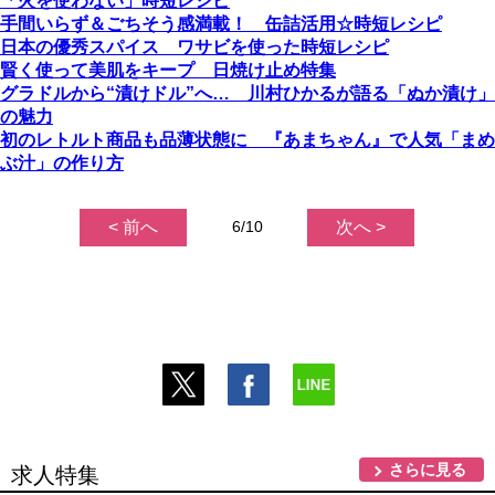
「火を使わない」時短レシピ
手間いらず＆ごちそう感満載！ 缶詰活用☆時短レシピ
日本の優秀スパイス ワサビを使った時短レシピ
賢く使って美肌をキープ 日焼け止め特集
グラドルから“漬けドル”へ… 川村ひかるが語る「ぬか漬け」
の魅力
初のレトルト商品も品薄状態に 『あまちゃん』で人気「まめ
ぶ汁」の作り方
< 前へ
6/10
次へ >
さらに見る
求人特集