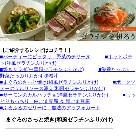
【ご紹介するレシピはコチラ！】
■パーティーにピッタリ 野菜のテリーヌ
■ホットポテ
ト(洋風ゼラチンふりかけ)
■焼きサラダ(中華風ゼラチンふりかけ)
■栄養たっぷり
野菜たっぷりおかず味噌汁
■まぐろのさっと焼き(和風ゼラチンふりかけ)
■ポークソ
テーのサルサソース添え(和風ゼラチンふりかけ)
■サーモンのカルパッチョ(洋風ゼラチンふりかけ)
■しっ
とりもっちり 白ごま豆腐 ＆ 黒ごま豆腐
■ふるふるのゼリーに 魔法のアッフォガード
まぐろのさっと焼き(和風ゼラチンふりかけ)