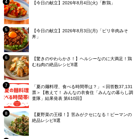
【今日の献立】2026年8月4日(火)「酢鶏」
【今日の献立】2026年8月3日(月)「ピリ辛肉みそ
丼」
【驚きのやわらかさ！】ヘルシーなのに大満足！鶏
むね肉の絶品レシピ8選
「夏の麺料理、食べる時間帯は？」＜回答数37,131
票＞【教えて！ みんなの衣食住「みんなの暮らし調
査隊」結果発表 第610回】
【夏野菜の王様！】苦みがクセになる！ピーマンの
絶品レシピ8選