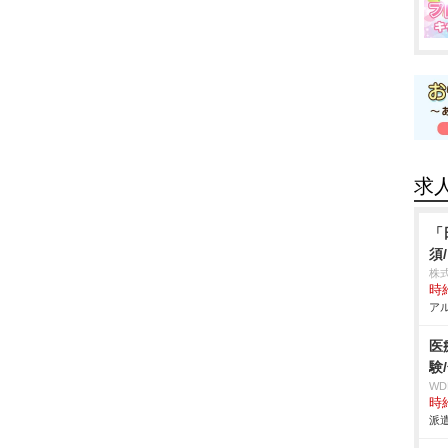
求
「
須
株式
時給
アル
医
験
W
時給
派遣