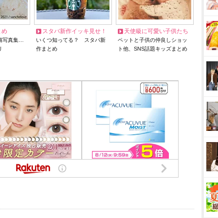
とめ
スタバ新作イッキ見せ！
天使級に可愛い子供たち
猫写真集…
いくつ知ってる？ スタバ新
ペットと子供の仲良しショッ
リ
作まとめ
ト他、SNS話題キッズまとめ