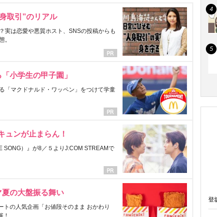
身取引”のリアル
？実は恋愛や悪質ホスト、SNSの投稿からも
態。
る「小学生の甲子園」
る「マクドナルド・ワッペン」をつけて学童
にキュンが止まらん！
ONG）』が8／５よりJ:COM STREAMで
マ夏の大盤振る舞い
登
ートの人気企画「お値段そのまま おかわり
催！