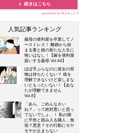
続きはこちら
sponsored by 求人ボックス
人気記事ランキング
義母の便利屋を卒業してノ
ーストレス！ 離婚から始
まる妻と娘の新たな人生に
悔いはなし！【嫁を便利屋
扱いする義母 Vol.44】
ほぼ手ぶらなのに彼女の荷
物は持ちたくない？ 彼を
理解できないけど楽しまな
いともったいない！【あな
たが理解できません
Vol.8】
「あら、ごめんなさい
ね？」って絶対悪いと思っ
てないでしょ…！ 私の畑
に平然と踏み入る隣人…無
視？悪意？その行動にモヤ
モヤが止まらない