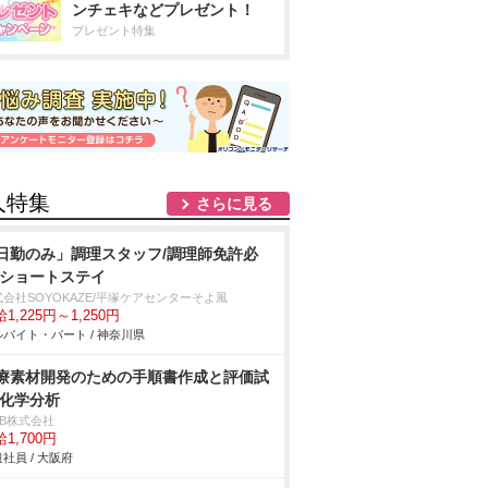
ンチェキなどプレゼント！
プレゼント特集
人特集
さらに見る
日勤のみ」調理スタッフ/調理師免許必
/ショートステイ
会社SOYOKAZE/平塚ケアセンターそよ風
1,225円～1,250円
バイト・パート / 神奈川県
療素材開発のための手順書作成と評価試
/化学分析
DB株式会社
1,700円
社員 / 大阪府