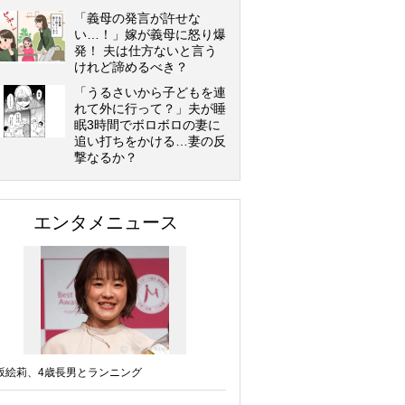
「義母の発言が許せな
い…！」嫁が義母に怒り爆
発！ 夫は仕方ないと言う
けれど諦めるべき？
「うるさいから子どもを連
れて外に行って？」夫が睡
眠3時間でボロボロの妻に
追い打ちをかける…妻の反
撃なるか？
エンタメニュース
坂絵莉、4歳長男とランニング