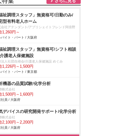
人特集
さらに見る
福祉調理スタッフ」無資格可/日勤のみ/
宅型有料老人ホーム
式会社アテンダント/アプリシェイトフレンド阿倍野
1,260円～
バイト・パート / 大阪府
福祉調理スタッフ」無資格可/シフト相談
/介護老人保健施設
療法人社団自靖会/介護老人保健施設 めぐみ
1,226円～1,500円
バイト・パート / 東京都
析機器の品質試験/化学分析
DB株式会社
1,500円～1,600円
社員 / 大阪府
気デバイスの研究開発サポート/化学分析
DB株式会社
2,100円～2,200円
社員 / 大阪府