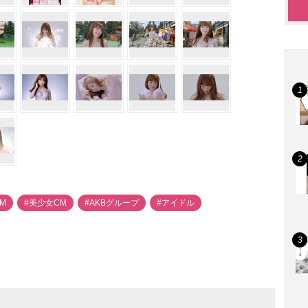
CM
#美少女CM
#AKBグループ
#アイドル