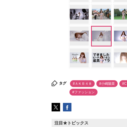
タグ
#ＡＫＢ４８
#小嶋陽菜
#
#ファッション
注目★トピックス