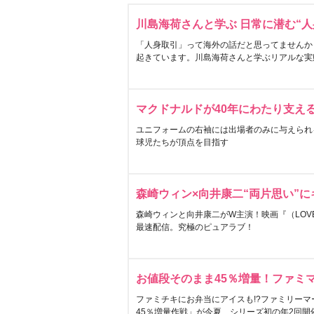
川島海荷さんと学ぶ 日常に潜む“人
「人身取引」って海外の話だと思ってませんか
起きています。川島海荷さんと学ぶリアルな実
マクドナルドが40年にわたり支え
ユニフォームの右袖には出場者のみに与えられ
球児たちが頂点を目指す
森崎ウィン×向井康二“両片思い”
森崎ウィンと向井康二がW主演！映画『（LOVE S
最速配信。究極のピュアラブ！
お値段そのまま45％増量！ファミ
ファミチキにお弁当にアイスも!?ファミリーマ
45％増量作戦」が今夏、シリーズ初の年2回開