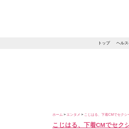
トップ
ヘルス
メイク・コスメ・スキ
ホーム
>
エンタメ
>
こじはる、下着CMでセクシ
こじはる、下着CMでセク