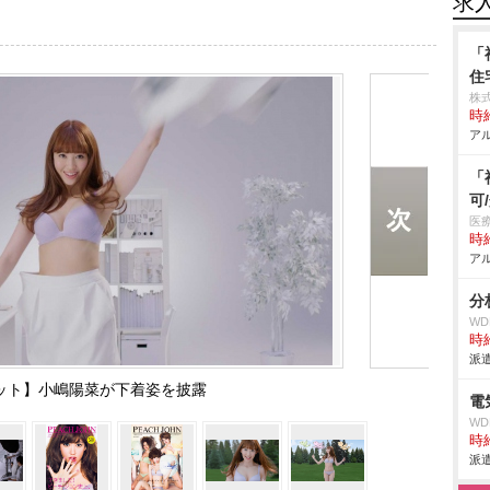
求
「
住
株
時給
アル
「
可
医
時給
アル
分
W
時給
派遣
ット】小嶋陽菜が下着姿を披露
電
W
時給
派遣