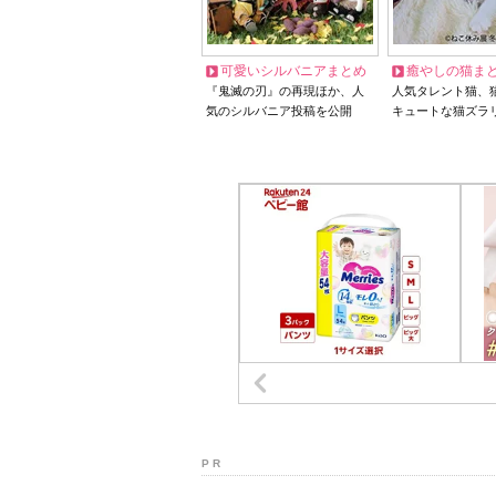
可愛いシルバニアまとめ
癒やしの猫ま
『鬼滅の刃』の再現ほか、人
人気タレント猫、
気のシルバニア投稿を公開
キュートな猫ズラ
P R