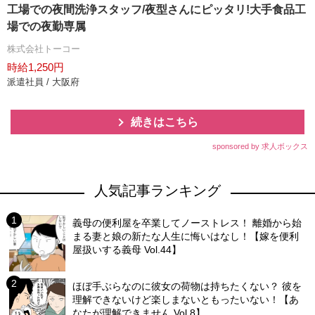
工場での夜間洗浄スタッフ/夜型さんにピッタリ!大手食品工
場での夜勤専属
株式会社トーコー
時給1,250円
派遣社員 / 大阪府
続きはこちら
sponsored by 求人ボックス
人気記事ランキング
義母の便利屋を卒業してノーストレス！ 離婚から始
まる妻と娘の新たな人生に悔いはなし！【嫁を便利
屋扱いする義母 Vol.44】
ほぼ手ぶらなのに彼女の荷物は持ちたくない？ 彼を
理解できないけど楽しまないともったいない！【あ
なたが理解できません Vol.8】