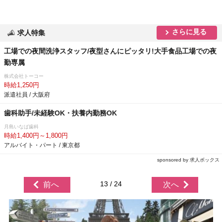
さらに見る
求人特集
工場での夜間洗浄スタッフ/夜型さんにピッタリ!大手食品工場での夜
勤専属
株式会社トーコー
時給1,250円
派遣社員 / 大阪府
歯科助手/未経験OK・扶養内勤務OK
月島いなば歯科
時給1,400円～1,800円
アルバイト・パート / 東京都
sponsored by 求人ボックス
13 / 24
前へ
次へ