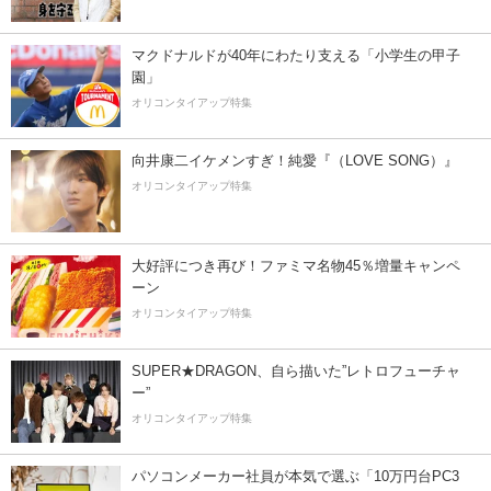
マクドナルドが40年にわたり支える「小学生の甲子
園」
オリコンタイアップ特集
向井康二イケメンすぎ！純愛『（LOVE SONG）』
オリコンタイアップ特集
大好評につき再び！ファミマ名物45％増量キャンペ
ーン
オリコンタイアップ特集
SUPER★DRAGON、自ら描いた”レトロフューチャ
ー”
オリコンタイアップ特集
パソコンメーカー社員が本気で選ぶ「10万円台PC3