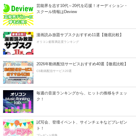
芸能界を志す10代～20代を応援！オーディション・
スクール情報はDeview
漫画読み放題サブスクおすすめ11選【徹底比較】
オリコン顧客満足度ランキング
2026年動画配信サービスおすすめ40選【徹底比較】
CS動画配信サービス20選
毎週の音楽ランキングから、ヒットの推移をチェッ
ク！
試写会、登壇イベント、サインチェキなどプレゼン
ト！
プレゼント特集