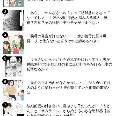
「あら、ごめんなさいね？」って絶対悪いと思って
ないでしょ…！ 私の畑に平然と踏み入る隣人…無
視？悪意？その行動にモヤモヤが止まらない
「義母の発言が許せない…！」嫁が義母に怒り爆
発！ 夫は仕方ないと言うけれど諦めるべき？
「うるさいから子どもを連れて外に行って？」夫が
睡眠3時間でボロボロの妻に追い打ちをかける…妻の
反撃なるか？
「夫のスマホ画面がなんか怪しい…」ジム通いで別
人のように変わった!? 夫が隠していた衝撃の事実と
は
結婚前提の付き合いに喜ぶよし子だったが…「うど
ん」と「オムライス」から始まる小さな違和感【あ
なたが理解できません Vol.5】