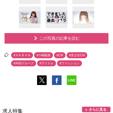
この写真の記事を読む
#ＡＫＢ４８
#小嶋陽菜
#CM
#美少女CM
#AKBグループ
#アイドル
#ファッション
さらに見る
求人特集