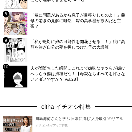
「嫁に問題があるから息子が目移りしたのよ！」義
母の驚きの見解に唖然…嫁の高学歴が原因だと主
張!?
「私が絶対に娘の可能性を開花させる…！」娘に高
額を注ぎ自分の夢を押しつけた母の大誤算
夫が闇堕ちした瞬間…これまで嫌味なヤツらが媚び
へつらう姿は滑稽だな！【母親ならすべてを許さな
いとダメですか？ Vol.28】
eltha イチオシ特集
川島海荷さんと学ぶ 日常に潜む“人身取引”のリアル
オリコンタイアップ特集