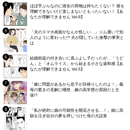
ほぼ手ぶらなのに彼女の荷物は持ちたくない？ 彼を
理解できないけど楽しまないともったいない！【あ
なたが理解できません Vol.8】
「夫のスマホ画面がなんか怪しい…」ジム通いで別
人のように変わった!? 夫が隠していた衝撃の事実と
は
結婚前提の付き合いに喜ぶよし子だったが…「うど
ん」と「オムライス」から始まる小さな違和感【あ
なたが理解できません Vol.5】
「嫁に問題があるから息子が目移りしたのよ！」義
母の驚きの見解に唖然…嫁の高学歴が原因だと主
張!?
「私が絶対に娘の可能性を開花させる…！」娘に高
額を注ぎ自分の夢を押しつけた母の大誤算