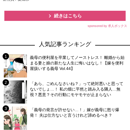
続きはこちら
sponsored by 求人ボックス
人気記事ランキング
義母の便利屋を卒業してノーストレス！ 離婚から始
まる妻と娘の新たな人生に悔いはなし！【嫁を便利
屋扱いする義母 Vol.44】
「あら、ごめんなさいね？」って絶対悪いと思って
ないでしょ…！ 私の畑に平然と踏み入る隣人…無
視？悪意？その行動にモヤモヤが止まらない
「義母の発言が許せない…！」嫁が義母に怒り爆
発！ 夫は仕方ないと言うけれど諦めるべき？