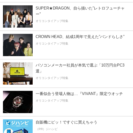
SUPER★DRAGON、自ら描いた”レトロフューチャ
ー”
オリコンタイアップ特集
CROWN HEAD、結成1周年で見えた”バンドらしさ”
オリコンタイアップ特集
パソコンメーカー社員が本気で選ぶ「10万円台PC3
選」
オリコンタイアップ特集
一番似合う登場人物は…『VIVANT』限定ウオッチ
オリコンタイアップ特集
自販機にピッ！ですぐに買えちゃう
（PR）ジハンピ