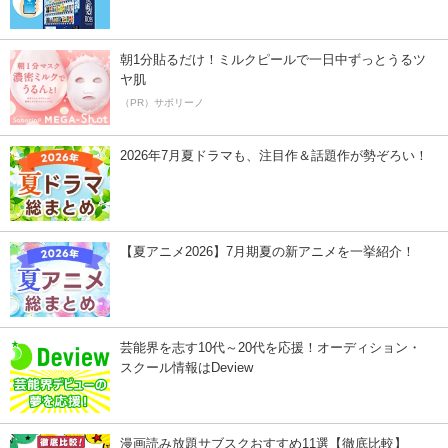
朝1分貼るだけ！ミルクピールで一日中ずっとうるツ
ヤ肌
（PR）サボリーノ
2026年7月夏ドラマも、注目作＆話題作が勢ぞろい！
【夏アニメ2026】7月期夏の新アニメを一挙紹介！
芸能界を志す10代～20代を応援！オーディション・
スクール情報はDeview
漫画読み放題サブスクおすすめ11選【徹底比較】