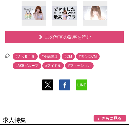
この写真の記事を読む
#ＡＫＢ４８
#小嶋陽菜
#CM
#美少女CM
#AKBグループ
#アイドル
#ファッション
さらに見る
求人特集