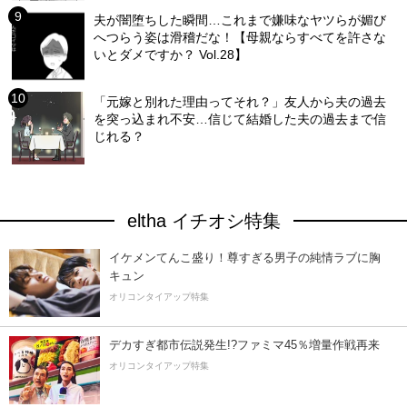
夫が闇堕ちした瞬間…これまで嫌味なヤツらが媚び
へつらう姿は滑稽だな！【母親ならすべてを許さな
いとダメですか？ Vol.28】
「元嫁と別れた理由ってそれ？」友人から夫の過去
を突っ込まれ不安…信じて結婚した夫の過去まで信
じれる？
eltha イチオシ特集
イケメンてんこ盛り！尊すぎる男子の純情ラブに胸
キュン
オリコンタイアップ特集
デカすぎ都市伝説発生!?ファミマ45％増量作戦再来
オリコンタイアップ特集