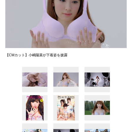
【CMカット】小嶋陽菜が下着姿を披露