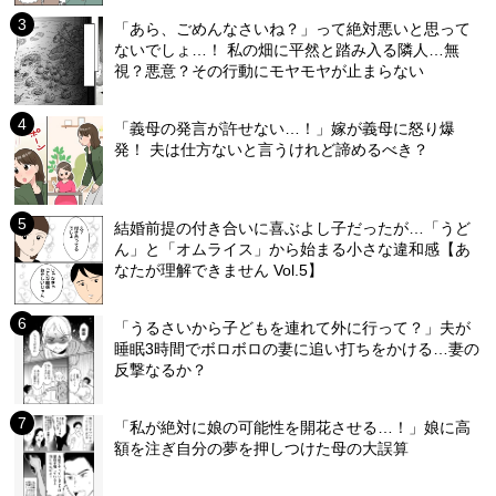
「あら、ごめんなさいね？」って絶対悪いと思って
ないでしょ…！ 私の畑に平然と踏み入る隣人…無
視？悪意？その行動にモヤモヤが止まらない
「義母の発言が許せない…！」嫁が義母に怒り爆
発！ 夫は仕方ないと言うけれど諦めるべき？
結婚前提の付き合いに喜ぶよし子だったが…「うど
ん」と「オムライス」から始まる小さな違和感【あ
なたが理解できません Vol.5】
「うるさいから子どもを連れて外に行って？」夫が
睡眠3時間でボロボロの妻に追い打ちをかける…妻の
反撃なるか？
「私が絶対に娘の可能性を開花させる…！」娘に高
額を注ぎ自分の夢を押しつけた母の大誤算