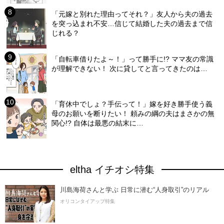
「元嫁と別れた理由ってそれ？」友人から夫の過去
を突っ込まれ不安…信じて結婚した夫の過去まで信
じれる？
「自転車借りたよ～！」って勝手に!? ママ友の常識
が理解できない！ 次に貸してと言ってきたのは…
「育休中でしょ？手伝って！」嫁を好き勝手使う義
母のお願いを断りたい！ 頼みの綱の夫はまさかの無
関心!? 自体は最悪の結末に…
eltha イチオシ特集
川島海荷さんと学ぶ 日常に潜む“人身取引”のリアル
オリコンタイアップ特集