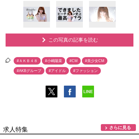
この写真の記事を読む
#ＡＫＢ４８
#小嶋陽菜
#CM
#美少女CM
#AKBグループ
#アイドル
#ファッション
さらに見る
求人特集