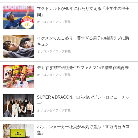
マクドナルドが40年にわたり支える「小学生の甲子
園」
オリコンタイアップ特集
イケメンてんこ盛り！尊すぎる男子の純情ラブに胸
キュン
オリコンタイアップ特集
デカすぎ都市伝説発生!?ファミマ45％増量作戦再来
オリコンタイアップ特集
SUPER★DRAGON、自ら描いた”レトロフューチャ
ー”
オリコンタイアップ特集
パソコンメーカー社員が本気で選ぶ「10万円台PC3
選」