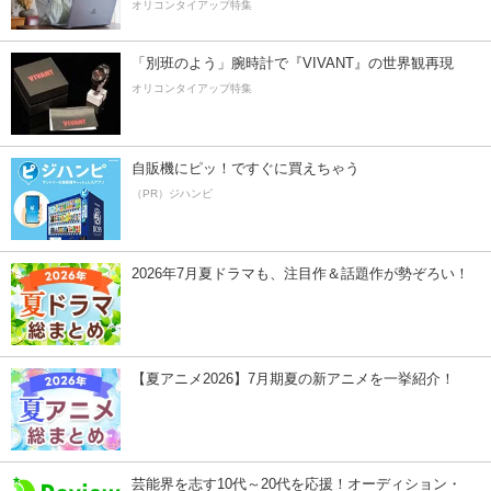
オリコンタイアップ特集
「別班のよう」腕時計で『VIVANT』の世界観再現
オリコンタイアップ特集
自販機にピッ！ですぐに買えちゃう
（PR）ジハンピ
2026年7月夏ドラマも、注目作＆話題作が勢ぞろい！
【夏アニメ2026】7月期夏の新アニメを一挙紹介！
芸能界を志す10代～20代を応援！オーディション・