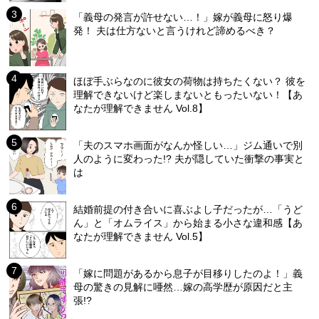
「義母の発言が許せない…！」嫁が義母に怒り爆
発！ 夫は仕方ないと言うけれど諦めるべき？
ほぼ手ぶらなのに彼女の荷物は持ちたくない？ 彼を
理解できないけど楽しまないともったいない！【あ
なたが理解できません Vol.8】
「夫のスマホ画面がなんか怪しい…」ジム通いで別
人のように変わった!? 夫が隠していた衝撃の事実と
は
結婚前提の付き合いに喜ぶよし子だったが…「うど
ん」と「オムライス」から始まる小さな違和感【あ
なたが理解できません Vol.5】
「嫁に問題があるから息子が目移りしたのよ！」義
母の驚きの見解に唖然…嫁の高学歴が原因だと主
張!?