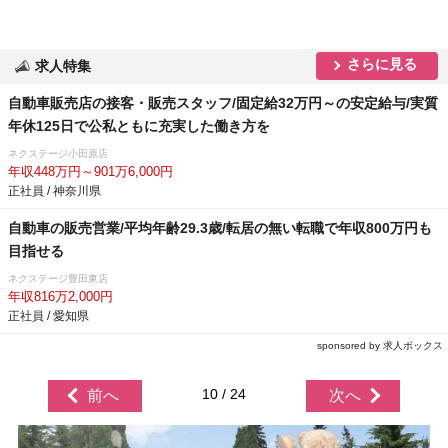
さらに見る
求人特集
自動車販売店の接客・販売スタッフ/固定給32万円～の安定給与/実質
年休125日で公私ともに充実した働き方を
ネクステージ小田原店
年収448万円～901万6,000円
正社員 / 神奈川県
自動車の販売営業/平均年齢29.3歳/転居の無い転職で年収800万円も
目指せる
ネクステージ豊田東店
年収816万2,000円
正社員 / 愛知県
sponsored by 求人ボックス
10 / 24
前へ
次へ