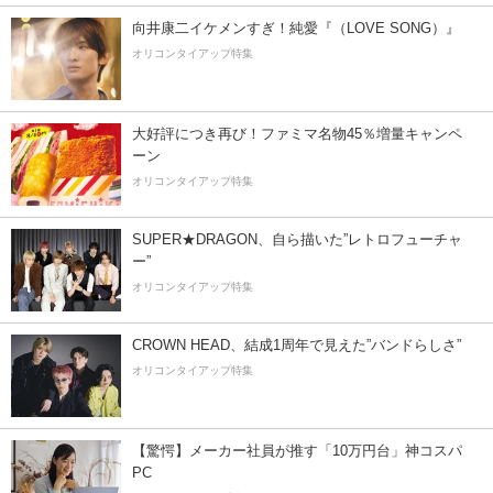
向井康二イケメンすぎ！純愛『（LOVE SONG）』
オリコンタイアップ特集
大好評につき再び！ファミマ名物45％増量キャンペ
ーン
オリコンタイアップ特集
SUPER★DRAGON、自ら描いた”レトロフューチャ
ー”
オリコンタイアップ特集
CROWN HEAD、結成1周年で見えた”バンドらしさ”
オリコンタイアップ特集
【驚愕】メーカー社員が推す「10万円台」神コスパ
PC