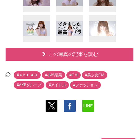
この写真の記事を読む
#ＡＫＢ４８
#小嶋陽菜
#CM
#美少女CM
#AKBグループ
#アイドル
#ファッション