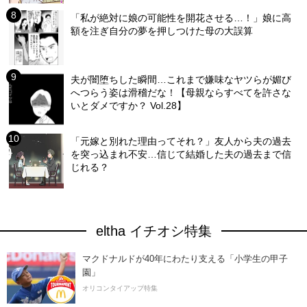
「私が絶対に娘の可能性を開花させる…！」娘に高
額を注ぎ自分の夢を押しつけた母の大誤算
夫が闇堕ちした瞬間…これまで嫌味なヤツらが媚び
へつらう姿は滑稽だな！【母親ならすべてを許さな
いとダメですか？ Vol.28】
「元嫁と別れた理由ってそれ？」友人から夫の過去
を突っ込まれ不安…信じて結婚した夫の過去まで信
じれる？
eltha イチオシ特集
マクドナルドが40年にわたり支える「小学生の甲子
園」
オリコンタイアップ特集