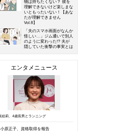
物は持ちたくない？ 彼を
理解できないけど楽しまな
いともったいない！【あな
たが理解できません
Vol.8】
「夫のスマホ画面がなんか
怪しい…」ジム通いで別人
のように変わった!? 夫が
隠していた衝撃の事実とは
エンタメニュース
坂絵莉、4歳長男とランニング
小原正子、資格取得を報告