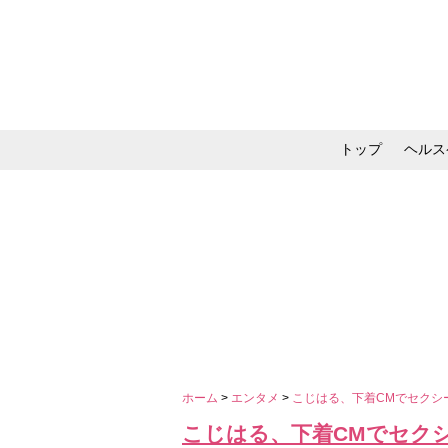
トップ
ヘルス
メイク・コスメ・スキ
ホーム
>
エンタメ
>
こじはる、下着CMでセクシ
こじはる、下着CMでセク