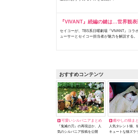
『VIVANT』続編の鍵は…世界観
セイコーが、TBS系日曜劇場『VIVANT』コ
ューサーとセイコー担当者が魅力を解説する。
おすすめコンテンツ
可愛いシルバニアまとめ
癒やしの猫ま
『鬼滅の刃』の再現ほか、人
人気タレント猫、
気のシルバニア投稿を公開
キュートな猫ズラ