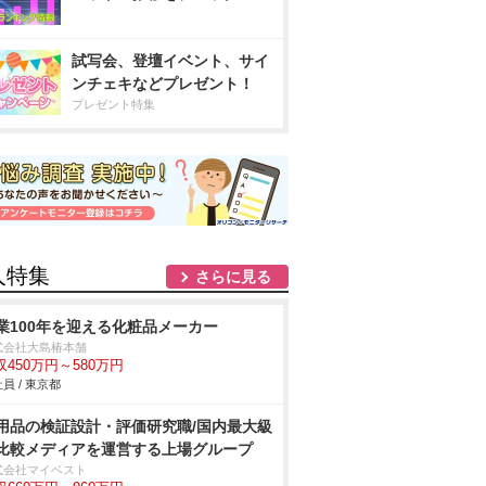
試写会、登壇イベント、サイ
ンチェキなどプレゼント！
プレゼント特集
人特集
さらに見る
業100年を迎える化粧品メーカー
式会社大島椿本舗
収450万円～580万円
員 / 東京都
用品の検証設計・評価研究職/国内最大級
比較メディアを運営する上場グループ
式会社マイベスト