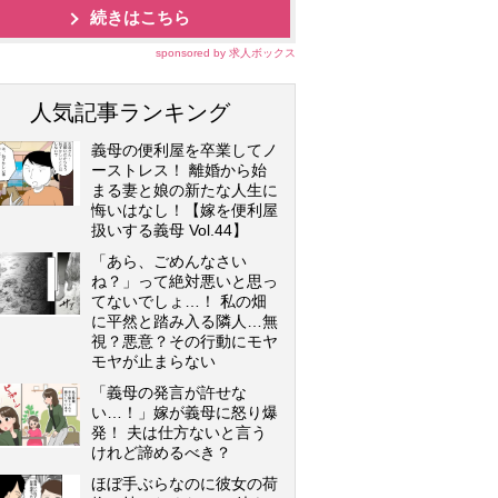
続きはこちら
sponsored by 求人ボックス
人気記事ランキング
義母の便利屋を卒業してノ
ーストレス！ 離婚から始
まる妻と娘の新たな人生に
悔いはなし！【嫁を便利屋
扱いする義母 Vol.44】
「あら、ごめんなさい
ね？」って絶対悪いと思っ
てないでしょ…！ 私の畑
に平然と踏み入る隣人…無
視？悪意？その行動にモヤ
モヤが止まらない
「義母の発言が許せな
い…！」嫁が義母に怒り爆
発！ 夫は仕方ないと言う
けれど諦めるべき？
ほぼ手ぶらなのに彼女の荷