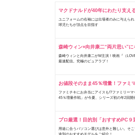
マクドナルドが40年にわたり支え
ユニフォームの右袖には出場者のみに与えられ
球児たちが頂点を目指す
森崎ウィン×向井康二“両片思い”
森崎ウィンと向井康二がW主演！映画『（LOVE S
最速配信。究極のピュアラブ！
お値段そのまま45％増量！ファミ
ファミチキにお弁当にアイスも!?ファミリーマ
45％増量作戦」が今夏、シリーズ初の年2回開
プロ厳選！目的別「おすすめPC９
用途に合うパソコン選びは意外と難しい。そこ
途別のおすすめモデルをご紹介！