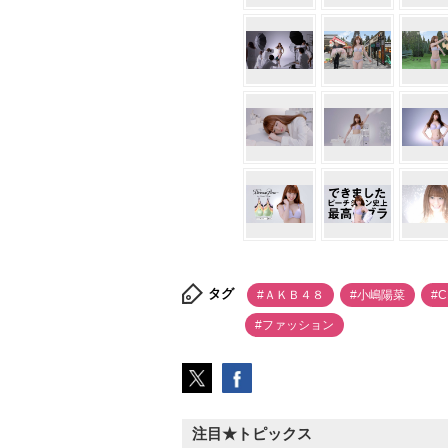
タグ
#ＡＫＢ４８
#小嶋陽菜
#
#ファッション
注目★トピックス