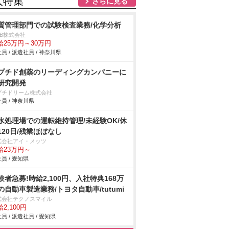
人特集
さらに見る
質管理部門での試験検査業務/化学分析
DB株式会社
給25万円～30万円
員 / 派遣社員 / 神奈川県
プチド創薬のリーディングカンパニーに
研究開発
プチドリーム株式会社
員 / 神奈川県
水処理場での運転維持管理/未経験OK/休
120日/残業ほぼなし
式会社アイ・メッツ
給23万円～
員 / 愛知県
験者急募!時給2,100円、入社特典168万
の自動車製造業務/トヨタ自動車/tutumi
式会社テクノスマイル
2,100円
員 / 派遣社員 / 愛知県