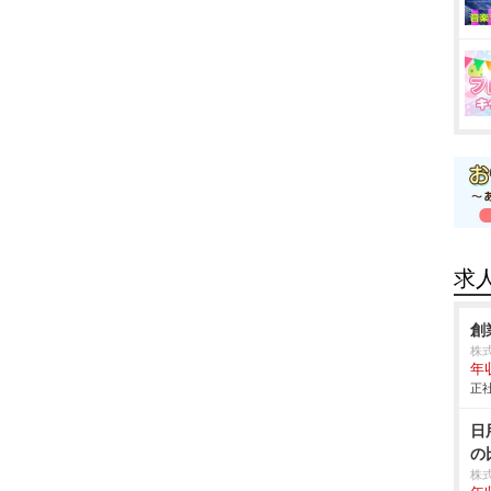
求
創
株
年
正社
日
の
株