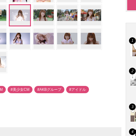
CM
#美少女CM
#AKBグループ
#アイドル