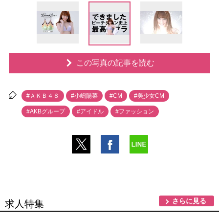
この写真の記事を読む
#ＡＫＢ４８
#小嶋陽菜
#CM
#美少女CM
#AKBグループ
#アイドル
#ファッション
さらに見る
求人特集