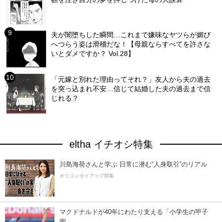
夫が闇堕ちした瞬間…これまで嫌味なヤツらが媚び
へつらう姿は滑稽だな！【母親ならすべてを許さな
いとダメですか？ Vol.28】
「元嫁と別れた理由ってそれ？」友人から夫の過去
を突っ込まれ不安…信じて結婚した夫の過去まで信
じれる？
eltha イチオシ特集
川島海荷さんと学ぶ 日常に潜む“人身取引”のリアル
オリコンタイアップ特集
マクドナルドが40年にわたり支える「小学生の甲子
園」