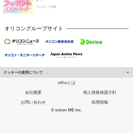
プレゼント特集
オリコングループサイト
クッキーの使用について
このサイトでは Cookie を使用して、ユーザーに合わせたコンテンツや広告の
elthaとは
表示、ソーシャル メディア機能の提供、広告の表示回数やクリック数の測定を
会社概要
個人情報保護方針
行っています。
また、ユーザーによるサイトの利用状況についても情報を収集し、ソーシャル
お問い合わせ
採用情報
メディアや広告配信、データ解析の各パートナーに提供しています。
各パートナーは、この情報とユーザーが各パートナーに提供した他の情報や、
© oricon ME inc.
ユーザーが各パートナーのサービスを使用したときに収集した他の情報を組み
合わせて使用することがあります。