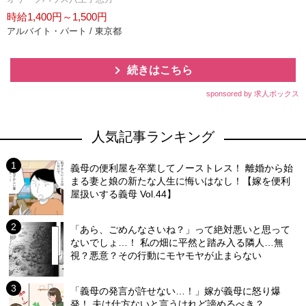
時給1,400円～1,500円
アルバイト・パート / 東京都
続きはこちら
sponsored by 求人ボックス
人気記事ランキング
義母の便利屋を卒業してノーストレス！ 離婚から始
まる妻と娘の新たな人生に悔いはなし！【嫁を便利
屋扱いする義母 Vol.44】
「あら、ごめんなさいね？」って絶対悪いと思って
ないでしょ…！ 私の畑に平然と踏み入る隣人…無
視？悪意？その行動にモヤモヤが止まらない
「義母の発言が許せない…！」嫁が義母に怒り爆
発！ 夫は仕方ないと言うけれど諦めるべき？