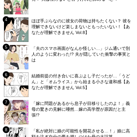
ほぼ手ぶらなのに彼女の荷物は持ちたくない？ 彼を
理解できないけど楽しまないともったいない！【あ
なたが理解できません Vol.8】
「夫のスマホ画面がなんか怪しい…」ジム通いで別
人のように変わった!? 夫が隠していた衝撃の事実と
は
結婚前提の付き合いに喜ぶよし子だったが…「うど
ん」と「オムライス」から始まる小さな違和感【あ
なたが理解できません Vol.5】
「嫁に問題があるから息子が目移りしたのよ！」義
母の驚きの見解に唖然…嫁の高学歴が原因だと主
張!?
「私が絶対に娘の可能性を開花させる…！」娘に高
額を注ぎ自分の夢を押しつけた母の大誤算