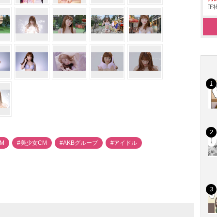
正社
CM
#美少女CM
#AKBグループ
#アイドル