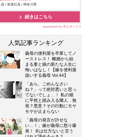
員 / 派遣社員 / 神奈川県
続きはこちら
sponsored by 求人ボックス
人気記事ランキング
義母の便利屋を卒業してノ
ーストレス！ 離婚から始
まる妻と娘の新たな人生に
悔いはなし！【嫁を便利屋
扱いする義母 Vol.44】
「あら、ごめんなさい
ね？」って絶対悪いと思っ
てないでしょ…！ 私の畑
に平然と踏み入る隣人…無
視？悪意？その行動にモヤ
モヤが止まらない
「義母の発言が許せな
い…！」嫁が義母に怒り爆
発！ 夫は仕方ないと言う
けれど諦めるべき？