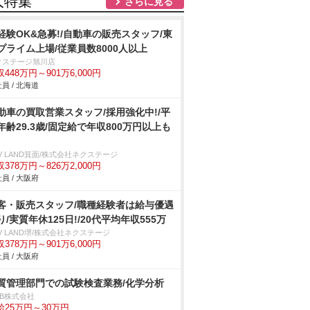
人特集
さらに見る
経験OK&急募!/自動車の販売スタッフ/東
プライム上場/従業員数8000人以上
クステージ旭川店
448万円～901万6,000円
員 / 北海道
動車の買取営業スタッフ/採用強化中!/平
年齢29.3歳/固定給で年収800万円以上も
V LAND箕面/株式会社ネクステージ
378万円～826万2,000円
員 / 大阪府
客・販売スタッフ/職種経験者は給与優遇
り/実質年休125日!/20代平均年収555万
V LAND堺/株式会社ネクステージ
378万円～901万6,000円
員 / 大阪府
質管理部門での試験検査業務/化学分析
DB株式会社
給25万円～30万円