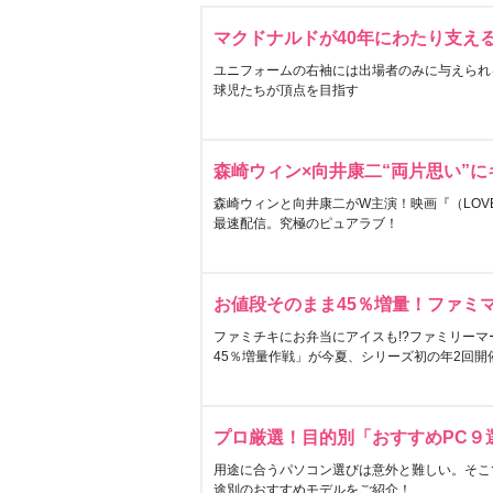
マクドナルドが40年にわたり支え
ユニフォームの右袖には出場者のみに与えられ
球児たちが頂点を目指す
森崎ウィン×向井康二“両片思い”
森崎ウィンと向井康二がW主演！映画『（LOVE S
最速配信。究極のピュアラブ！
お値段そのまま45％増量！ファミ
ファミチキにお弁当にアイスも!?ファミリーマ
45％増量作戦」が今夏、シリーズ初の年2回開
プロ厳選！目的別「おすすめPC９
用途に合うパソコン選びは意外と難しい。そこ
途別のおすすめモデルをご紹介！