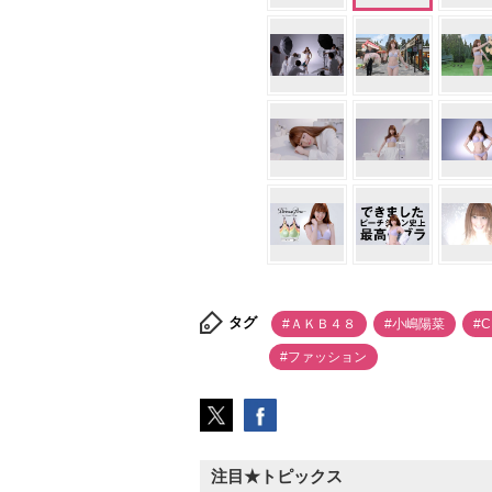
タグ
#ＡＫＢ４８
#小嶋陽菜
#
#ファッション
注目★トピックス