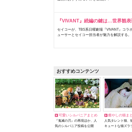
『VIVANT』続編の鍵は…世界観
セイコーが、TBS系日曜劇場『VIVANT』コ
ューサーとセイコー担当者が魅力を解説する。
おすすめコンテンツ
可愛いシルバニアまとめ
癒やしの猫ま
『鬼滅の刃』の再現ほか、人
人気タレント猫、
気のシルバニア投稿を公開
キュートな猫ズラ