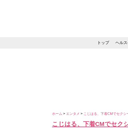
トップ
ヘルス
メイク・コスメ・スキ
ホーム
>
エンタメ
>
こじはる、下着CMでセクシ
こじはる、下着CMでセク