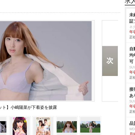
求
未
証
ネ
年収
正社
自
均
可
SU
年収
正社
接
あ
SU
年収
ット】小嶋陽菜が下着姿を披露
正社
品
W
月