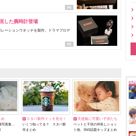
表現した腕時計登場
ラボレーションウオッチを製作。ドラマプロデ
とめ
スタバ新作イッキ見せ！
天使級に可愛い子供たち
猫写真集…
いくつ知ってる？ スタバ新
ペットと子供の仲良しショッ
リ
作まとめ
ト他、SNS話題キッズまとめ