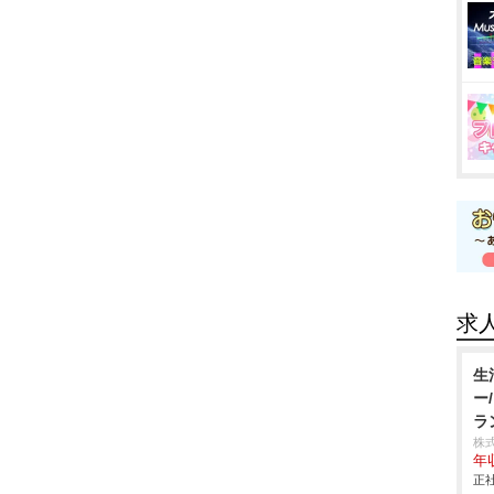
求
生
ー
ラ
株
年
正社