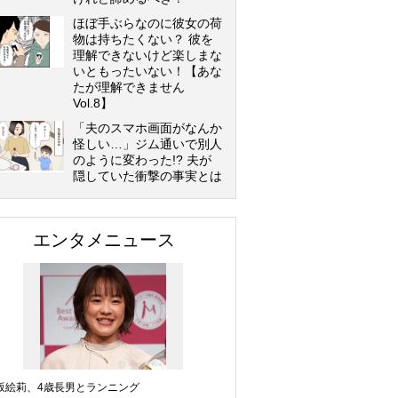
ほぼ手ぶらなのに彼女の荷
物は持ちたくない？ 彼を
理解できないけど楽しまな
いともったいない！【あな
たが理解できません
Vol.8】
「夫のスマホ画面がなんか
怪しい…」ジム通いで別人
のように変わった!? 夫が
隠していた衝撃の事実とは
エンタメニュース
坂絵莉、4歳長男とランニング