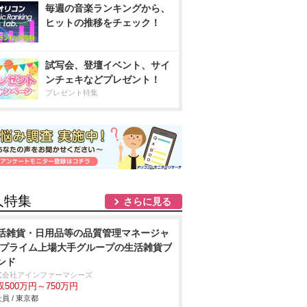
毎週の音楽ランキングから、
ヒットの推移をチェック！
試写会、登壇イベント、サイ
ンチェキなどプレゼント！
プレゼント特集
人特集
さらに見る
活雑貨・日用品等の品質管理マネージャ
/プライム上場大手グループの生活雑貨ブ
ンド
式会社アインファーマシーズ
収500万円～750万円
員 / 東京都