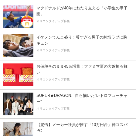
マクドナルドが40年にわたり支える「小学生の甲子
園」
オリコンタイアップ特集
イケメンてんこ盛り！尊すぎる男子の純情ラブに胸
キュン
オリコンタイアップ特集
お値段そのまま45％増量！ファミマ夏の大盤振る舞
い
オリコンタイアップ特集
SUPER★DRAGON、自ら描いた”レトロフューチャ
ー”
オリコンタイアップ特集
【驚愕】メーカー社員が推す「10万円台」神コスパ
PC