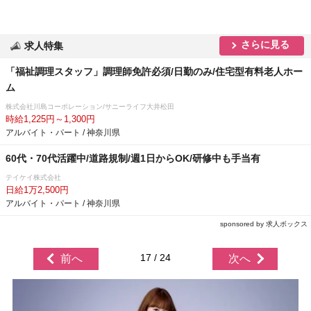
さらに見る
求人特集
「福祉調理スタッフ」調理師免許必須/日勤のみ/住宅型有料老人ホー
ム
株式会社川島コーポレーション/サニーライフ大井松田
時給1,225円～1,300円
アルバイト・パート / 神奈川県
60代・70代活躍中/道路規制/週1日からOK/研修中も手当有
テイケイ株式会社
日給1万2,500円
アルバイト・パート / 神奈川県
sponsored by 求人ボックス
17 / 24
前へ
次へ