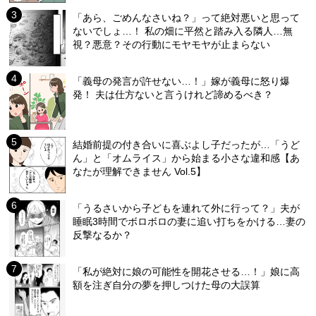
「あら、ごめんなさいね？」って絶対悪いと思って
ないでしょ…！ 私の畑に平然と踏み入る隣人…無
視？悪意？その行動にモヤモヤが止まらない
「義母の発言が許せない…！」嫁が義母に怒り爆
発！ 夫は仕方ないと言うけれど諦めるべき？
結婚前提の付き合いに喜ぶよし子だったが…「うど
ん」と「オムライス」から始まる小さな違和感【あ
なたが理解できません Vol.5】
「うるさいから子どもを連れて外に行って？」夫が
睡眠3時間でボロボロの妻に追い打ちをかける…妻の
反撃なるか？
「私が絶対に娘の可能性を開花させる…！」娘に高
額を注ぎ自分の夢を押しつけた母の大誤算