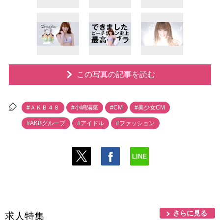
この写真の記事を読む
#ＡＫＢ４８
#小嶋陽菜
#CM
#美少女CM
#AKBグループ
#アイドル
#ファッション
さらに見る
求人特集