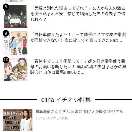
「元嫁と別れた理由ってそれ？」友人から夫の過去
を突っ込まれ不安…信じて結婚した夫の過去まで信
じれる？
「自転車借りたよ～！」って勝手に!? ママ友の常識
が理解できない！ 次に貸してと言ってきたのは…
「育休中でしょ？手伝って！」嫁を好き勝手使う義
母のお願いを断りたい！ 頼みの綱の夫はまさかの無
関心!? 自体は最悪の結末に…
eltha イチオシ特集
川島海荷さんと学ぶ 日常に潜む“人身取引”のリアル
オリコンタイアップ特集