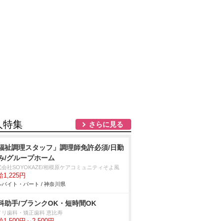
人特集
さらに見る
福祉調理スタッフ」調理師免許必須/日勤
み/グループホーム
式会社SOYOKAZE/相模原ケアコミュニティそよ風
1,225円
バイト・パート / 神奈川県
科助手/ブランクOK・短時間OK
メリ歯科・矯正歯科 恵比寿