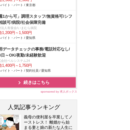
1,500円～2,500円
バイト・パート / 東京都
週1から可」調理スタッフ/無資格可/シフ
相談可/病院/社会保障完備
療法人有俊会/いまむら病院
1,200円～1,500円
バイト・パート / 愛知県
用データチェックの事務/電話対応なし/
3日～OK/夜勤/未経験歓迎
式会社ベルシステム24
1,400円～1,750円
バイト・パート / 契約社員 / 愛知県
続きはこちら
sponsored by 求人ボックス
人気記事ランキング
義母の便利屋を卒業してノ
ーストレス！ 離婚から始
まる妻と娘の新たな人生に