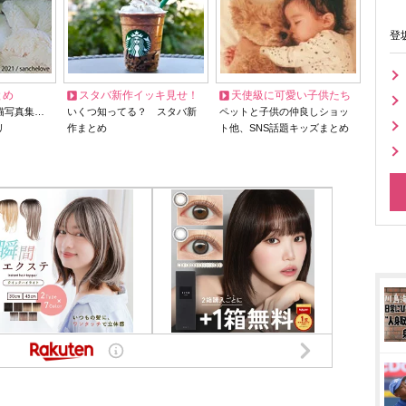
登
とめ
スタバ新作イッキ見せ！
天使級に可愛い子供たち
猫写真集…
いくつ知ってる？ スタバ新
ペットと子供の仲良しショッ
リ
作まとめ
ト他、SNS話題キッズまとめ