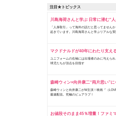
注目★トピックス
川島海荷さんと学ぶ 日常に潜む“人
「人身取引」って海外の話だと思ってませんか
起きています。川島海荷さんと学ぶリアルな実
マクドナルドが40年にわたり支え
ユニフォームの右袖には出場者のみに与えられ
球児たちが頂点を目指す
森崎ウィン×向井康二“両片思い”
森崎ウィンと向井康二がW主演！映画『（LOVE S
最速配信。究極のピュアラブ！
お値段そのまま45％増量！ファミ