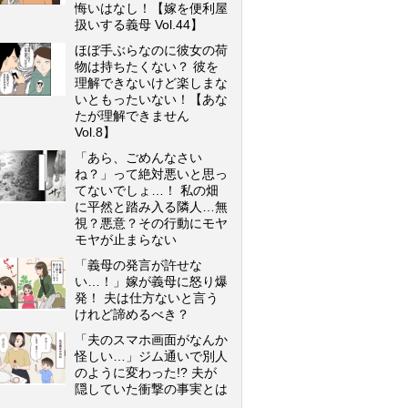
悔いはなし！【嫁を便利屋
扱いする義母 Vol.44】
ほぼ手ぶらなのに彼女の荷
物は持ちたくない？ 彼を
理解できないけど楽しまな
いともったいない！【あな
たが理解できません
Vol.8】
「あら、ごめんなさい
ね？」って絶対悪いと思っ
てないでしょ…！ 私の畑
に平然と踏み入る隣人…無
視？悪意？その行動にモヤ
モヤが止まらない
「義母の発言が許せな
い…！」嫁が義母に怒り爆
発！ 夫は仕方ないと言う
けれど諦めるべき？
「夫のスマホ画面がなんか
怪しい…」ジム通いで別人
のように変わった!? 夫が
隠していた衝撃の事実とは