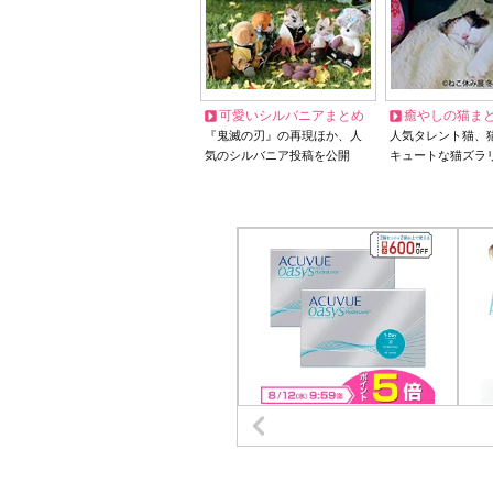
可愛いシルバニアまとめ
癒やしの猫ま
『鬼滅の刃』の再現ほか、人
人気タレント猫、
気のシルバニア投稿を公開
キュートな猫ズラ