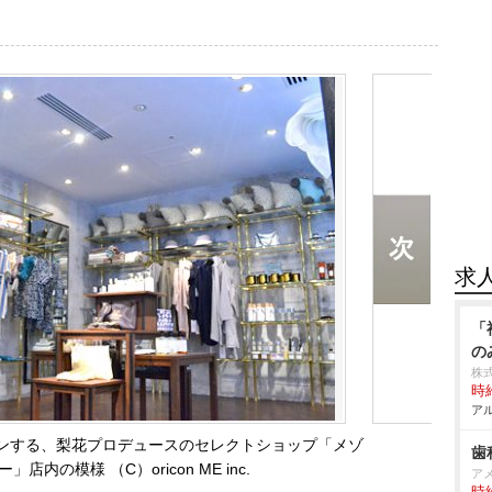
求
「
の
株
時給
アル
プンする、梨花プロデュースのセレクトショップ「メゾ
歯
」店内の模様 （C）oricon ME inc.
ア