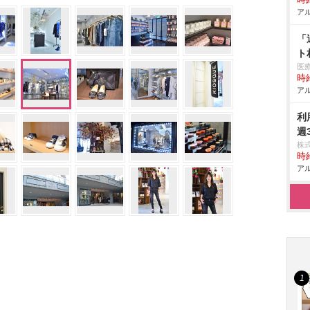
時給
アル
「
ト
医
時給
アル
利
週
株
時給
アル