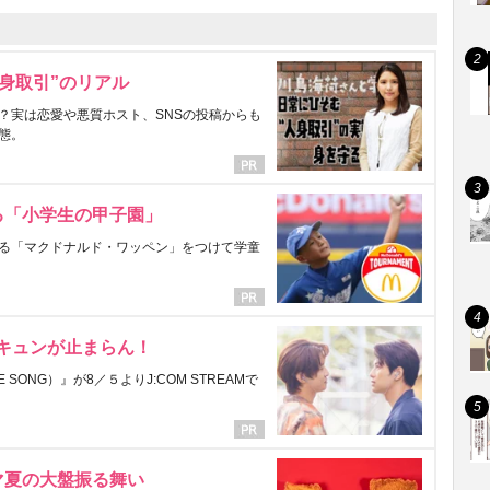
身取引”のリアル
？実は恋愛や悪質ホスト、SNSの投稿からも
態。
る「小学生の甲子園」
る「マクドナルド・ワッペン」をつけて学童
にキュンが止まらん！
ONG）』が8／５よりJ:COM STREAMで
マ夏の大盤振る舞い