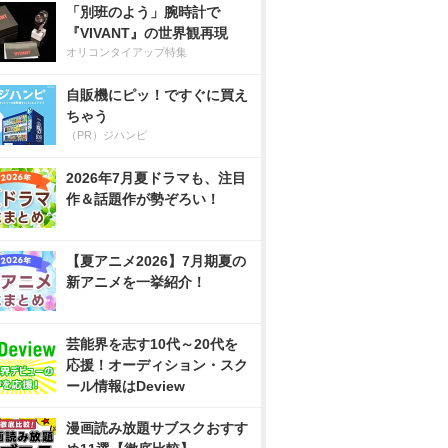
「別班のよう」腕時計で
『VIVANT』の世界観再現
オリコンタイアップ特集
自販機にピッ！ですぐに買え
ちゃう
（PR）ジハンピ
2026年7月夏ドラマも、注目
作＆話題作が勢ぞろい！
【夏アニメ2026】7月期夏の
新アニメを一挙紹介！
芸能界を志す10代～20代を
応援！オーディション・スク
ール情報はDeview
漫画読み放題サブスクおすす