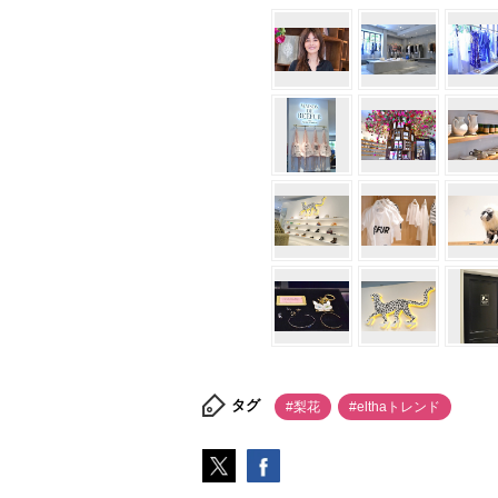
タグ
#梨花
#elthaトレンド