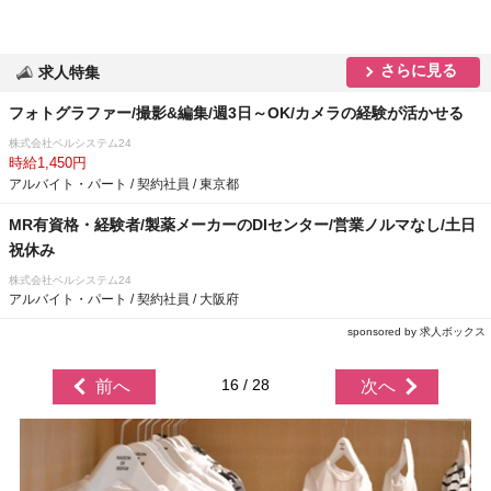
さらに見る
求人特集
フォトグラファー/撮影&編集/週3日～OK/カメラの経験が活かせる
株式会社ベルシステム24
時給1,450円
アルバイト・パート / 契約社員 / 東京都
MR有資格・経験者/製薬メーカーのDIセンター/営業ノルマなし/土日
祝休み
株式会社ベルシステム24
アルバイト・パート / 契約社員 / 大阪府
sponsored by 求人ボックス
16 / 28
前へ
次へ