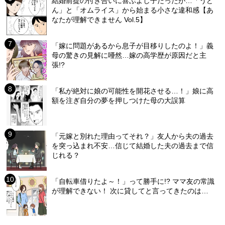
結婚前提の付き合いに喜ぶよし子だったが…「うど
ん」と「オムライス」から始まる小さな違和感【あ
なたが理解できません Vol.5】
「嫁に問題があるから息子が目移りしたのよ！」義
母の驚きの見解に唖然…嫁の高学歴が原因だと主
張!?
「私が絶対に娘の可能性を開花させる…！」娘に高
額を注ぎ自分の夢を押しつけた母の大誤算
「元嫁と別れた理由ってそれ？」友人から夫の過去
を突っ込まれ不安…信じて結婚した夫の過去まで信
じれる？
「自転車借りたよ～！」って勝手に!? ママ友の常識
が理解できない！ 次に貸してと言ってきたのは…