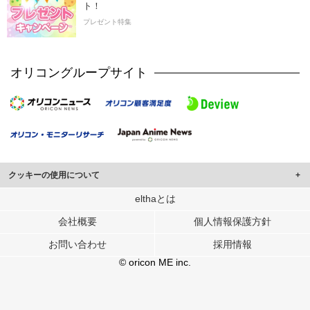
ト！
プレゼント特集
オリコングループサイト
クッキーの使用について
このサイトでは Cookie を使用して、ユーザーに合わせたコンテンツや広告の
elthaとは
表示、ソーシャル メディア機能の提供、広告の表示回数やクリック数の測定を
会社概要
個人情報保護方針
行っています。
また、ユーザーによるサイトの利用状況についても情報を収集し、ソーシャル
お問い合わせ
採用情報
メディアや広告配信、データ解析の各パートナーに提供しています。
各パートナーは、この情報とユーザーが各パートナーに提供した他の情報や、
© oricon ME inc.
ユーザーが各パートナーのサービスを使用したときに収集した他の情報を組み
合わせて使用することがあります。