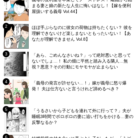
まる妻と娘の新たな人生に悔いはなし！【嫁を便利
屋扱いする義母 Vol.44】
ほぼ手ぶらなのに彼女の荷物は持ちたくない？ 彼を
理解できないけど楽しまないともったいない！【あ
なたが理解できません Vol.8】
「あら、ごめんなさいね？」って絶対悪いと思って
ないでしょ…！ 私の畑に平然と踏み入る隣人…無
視？悪意？その行動にモヤモヤが止まらない
「義母の発言が許せない…！」嫁が義母に怒り爆
発！ 夫は仕方ないと言うけれど諦めるべき？
「うるさいから子どもを連れて外に行って？」夫が
睡眠3時間でボロボロの妻に追い打ちをかける…妻の
反撃なるか？