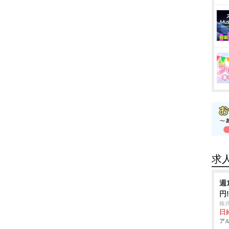
求
週
円
株
日
アル