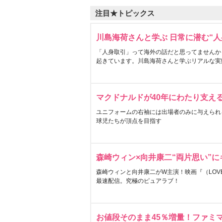
注目★トピックス
川島海荷さんと学ぶ 日常に潜む“人
「人身取引」って海外の話だと思ってませんか
起きています。川島海荷さんと学ぶリアルな実
マクドナルドが40年にわたり支え
ユニフォームの右袖には出場者のみに与えられ
球児たちが頂点を目指す
森崎ウィン×向井康二“両片思い”
森崎ウィンと向井康二がW主演！映画『（LOVE S
最速配信。究極のピュアラブ！
お値段そのまま45％増量！ファミ