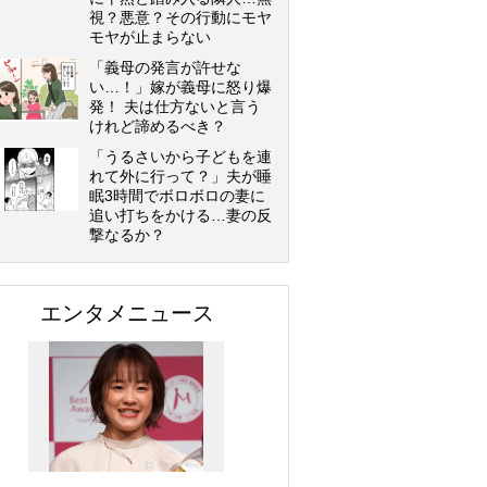
視？悪意？その行動にモヤ
モヤが止まらない
「義母の発言が許せな
い…！」嫁が義母に怒り爆
発！ 夫は仕方ないと言う
けれど諦めるべき？
「うるさいから子どもを連
れて外に行って？」夫が睡
眠3時間でボロボロの妻に
追い打ちをかける…妻の反
撃なるか？
エンタメニュース