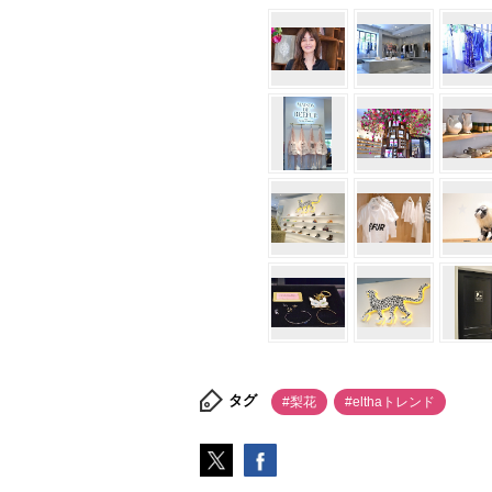
タグ
#梨花
#elthaトレンド