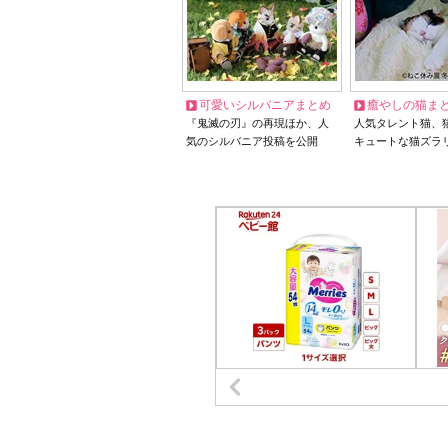
可愛いシルバニアまとめ
癒やしの猫ま
『鬼滅の刃』の再現ほか、人
人気タレント猫、
気のシルバニア投稿を公開
キュートな猫ズラ