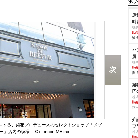
求
原
時
株
時給
派遣
ハ
属
株
時給
派遣
経
円
株
時給
正社
介
プンする、梨花プロデュースのセレクトショップ「メゾ
ブ
」店内の模様 （C）oricon ME inc.
株
時給