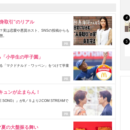
身取引”のリアル
？実は恋愛や悪質ホスト、SNSの投稿からも
態。
る「小学生の甲子園」
る「マクドナルド・ワッペン」をつけて学童
にキュンが止まらん！
ONG）』が8／５よりJ:COM STREAMで
マ夏の大盤振る舞い