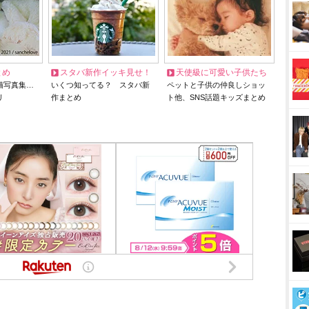
とめ
スタバ新作イッキ見せ！
天使級に可愛い子供たち
猫写真集…
いくつ知ってる？ スタバ新
ペットと子供の仲良しショッ
リ
作まとめ
ト他、SNS話題キッズまとめ