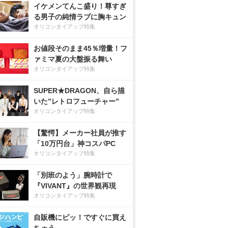
イケメンてんこ盛り！尊すぎ
る男子の純情ラブに胸キュン
オリコンタイアップ特集
お値段そのまま45％増量！フ
ァミマ夏の大盤振る舞い
オリコンタイアップ特集
SUPER★DRAGON、自ら描
いた”レトロフューチャー”
オリコンタイアップ特集
【驚愕】メーカー社員が推す
「10万円台」神コスパPC
オリコンタイアップ特集
「別班のよう」腕時計で
『VIVANT』の世界観再現
オリコンタイアップ特集
自販機にピッ！ですぐに買え