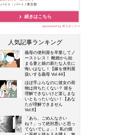
バイト・パート / 東京都
続きはこちら
sponsored by 求人ボックス
人気記事ランキング
義母の便利屋を卒業してノ
ーストレス！ 離婚から始
まる妻と娘の新たな人生に
悔いはなし！【嫁を便利屋
扱いする義母 Vol.44】
ほぼ手ぶらなのに彼女の荷
物は持ちたくない？ 彼を
理解できないけど楽しまな
いともったいない！【あな
たが理解できません
Vol.8】
「あら、ごめんなさい
ね？」って絶対悪いと思っ
てないでしょ…！ 私の畑
に平然と踏み入る隣人…無