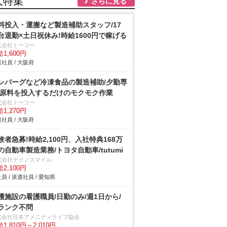
人特集
さらに見る
料投入・運搬など製造補助スタッフ/17
台退勤×土日祝休み!時給1600円で稼げる
式会社トーコー
1,600円
社員 / 大阪府
ンバーグなど冷凍食品の製造補助/夕勤専
 原料を投入するだけのモクモク作業
式会社トーコー
1,270円
社員 / 大阪府
験者急募!時給2,100円、入社特典168万
の自動車製造業務/トヨタ自動車/tutumi
式会社テクノスマイル
2,100円
員 / 派遣社員 / 愛知県
護施設の看護職員/日勤のみ/週1日から/
ランク不問
式会社日本アメニティライフ協会
1,810円～2,010円