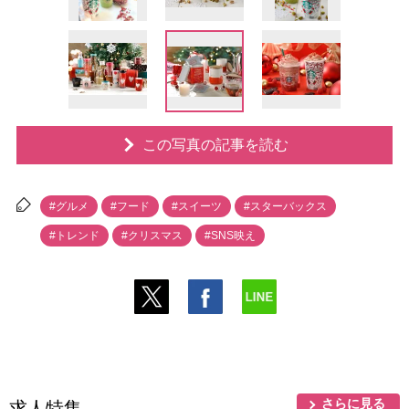
この写真の記事を読む
#グルメ
#フード
#スイーツ
#スターバックス
#トレンド
#クリスマス
#SNS映え
さらに見る
求人特集