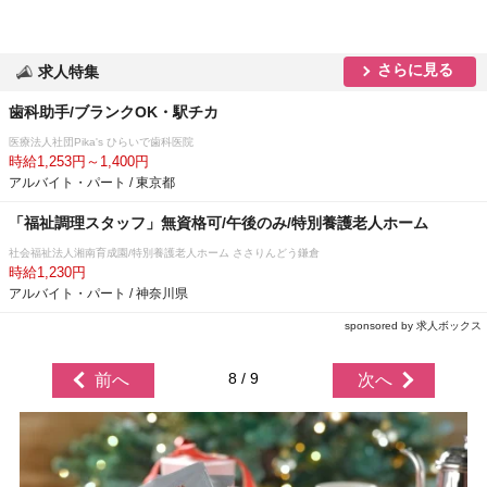
さらに見る
求人特集
歯科助手/ブランクOK・駅チカ
医療法人社団Pika's ひらいで歯科医院
時給1,253円～1,400円
アルバイト・パート / 東京都
「福祉調理スタッフ」無資格可/午後のみ/特別養護老人ホーム
社会福祉法人湘南育成園/特別養護老人ホーム ささりんどう鎌倉
時給1,230円
アルバイト・パート / 神奈川県
sponsored by 求人ボックス
8 / 9
前へ
次へ