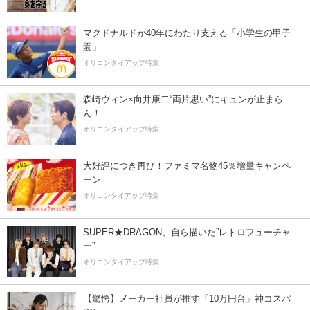
マクドナルドが40年にわたり支える「小学生の甲子
園」
オリコンタイアップ特集
森崎ウィン×向井康二“両片思い”にキュンが止まら
ん！
オリコンタイアップ特集
大好評につき再び！ファミマ名物45％増量キャンペ
ーン
オリコンタイアップ特集
SUPER★DRAGON、自ら描いた”レトロフューチャ
ー”
オリコンタイアップ特集
【驚愕】メーカー社員が推す「10万円台」神コスパ