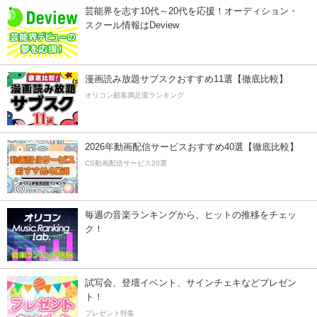
芸能界を志す10代～20代を応援！オーディション・
スクール情報はDeview
漫画読み放題サブスクおすすめ11選【徹底比較】
オリコン顧客満足度ランキング
2026年動画配信サービスおすすめ40選【徹底比較】
CS動画配信サービス20選
毎週の音楽ランキングから、ヒットの推移をチェッ
ク！
試写会、登壇イベント、サインチェキなどプレゼン
ト！
プレゼント特集