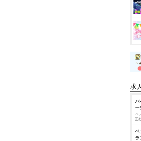
求
バ
ー
ペ
正社
ペ
ラ