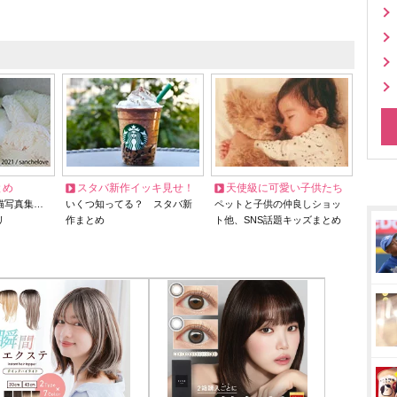
とめ
スタバ新作イッキ見せ！
天使級に可愛い子供たち
猫写真集…
いくつ知ってる？ スタバ新
ペットと子供の仲良しショッ
リ
作まとめ
ト他、SNS話題キッズまとめ