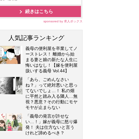
続きはこちら
sponsored by 求人ボックス
人気記事ランキング
義母の便利屋を卒業してノ
ーストレス！ 離婚から始
まる妻と娘の新たな人生に
悔いはなし！【嫁を便利屋
扱いする義母 Vol.44】
「あら、ごめんなさい
ね？」って絶対悪いと思っ
てないでしょ…！ 私の畑
に平然と踏み入る隣人…無
視？悪意？その行動にモヤ
モヤが止まらない
「義母の発言が許せな
い…！」嫁が義母に怒り爆
発！ 夫は仕方ないと言う
けれど諦めるべき？