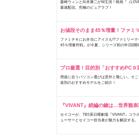
森崎ウィンと向井康二がW主演！映画『（LOVE S
最速配信。究極のピュアラブ！
お値段そのまま45％増量！ファミ
ファミチキにお弁当にアイスも!?ファミリーマ
45％増量作戦」が今夏、シリーズ初の年2回開
プロ厳選！目的別「おすすめPC９
用途に合うパソコン選びは意外と難しい。そこ
途別のおすすめモデルをご紹介！
『VIVANT』続編の鍵は…世界観
セイコーが、TBS系日曜劇場『VIVANT』コ
ューサーとセイコー担当者が魅力を解説する。