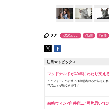
タグ
#沢尻エリカ
#動画
#女優
注目★トピックス
マクドナルドが40年にわたり支え
ユニフォームの右袖には出場者のみに与えられ
球児たちが頂点を目指す
森崎ウィン×向井康二“両片思い”