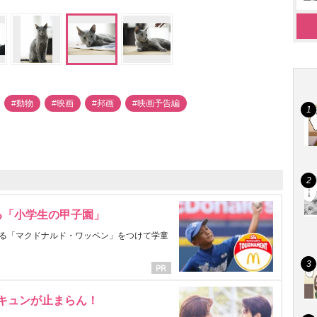
#動物
#映画
#邦画
#映画予告編
る「小学生の甲子園」
る「マクドナルド・ワッペン」をつけて学童
にキュンが止まらん！