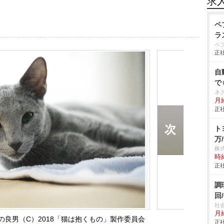
求
ペ
ラ
ペ
正社
自
で
ネ
月給
正社
ト
万/
株
時給
正社
調
回
社
月
良男（C）2018「猫は抱くもの」製作委員会
正社