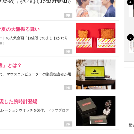
ONG）』が8／５よりJ:COM STREAMで
マ夏の大盤振る舞い
ートの人気企画「お値段そのまま おかわり
催！
選」とは？
で、マウスコンピューターの製品担当者が用
表現した腕時計登場
ラボレーションウオッチを製作。ドラマプロデ
登