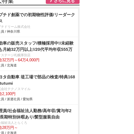
人特集
さらに見る
プチド創薬での初期物性評価/リーダーク
ス
プチドリーム株式会社
員 / 神奈川県
動車の販売スタッフ/積極採用中!/未経験
も月給32万円以上!/20代平均年収555万
クステージ札幌厚別店
32万円～64万4,000円
員 / 北海道
ヨタ自動車 堤工場で部品の検査/特典168
tutumi
式会社テクノスマイル
2,100円
員 / 派遣社員 / 愛知県
理員/社会福祉法人勤務/高年収/賞与年2
/長期特別休暇あり/髪型服装自由
会福祉法人とらくろ
給28万円～
員 / 北海道