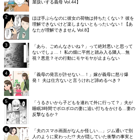
屋扱いする義母 Vol.44】
ほぼ手ぶらなのに彼女の荷物は持ちたくない？ 彼を
理解できないけど楽しまないともったいない！【あ
なたが理解できません Vol.8】
「あら、ごめんなさいね？」って絶対悪いと思って
ないでしょ…！ 私の畑に平然と踏み入る隣人…無
視？悪意？その行動にモヤモヤが止まらない
「義母の発言が許せない…！」嫁が義母に怒り爆
発！ 夫は仕方ないと言うけれど諦めるべき？
「うるさいから子どもを連れて外に行って？」夫が
睡眠3時間でボロボロの妻に追い打ちをかける…妻の
反撃なるか？
「夫のスマホ画面がなんか怪しい…」ジム通いで別
人のように変わった!? 夫が隠していた衝撃の事実と