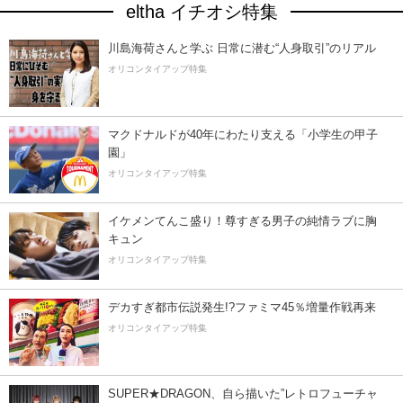
eltha イチオシ特集
川島海荷さんと学ぶ 日常に潜む“人身取引”のリアル
オリコンタイアップ特集
マクドナルドが40年にわたり支える「小学生の甲子
園」
オリコンタイアップ特集
イケメンてんこ盛り！尊すぎる男子の純情ラブに胸
キュン
オリコンタイアップ特集
デカすぎ都市伝説発生!?ファミマ45％増量作戦再来
オリコンタイアップ特集
SUPER★DRAGON、自ら描いた”レトロフューチャ