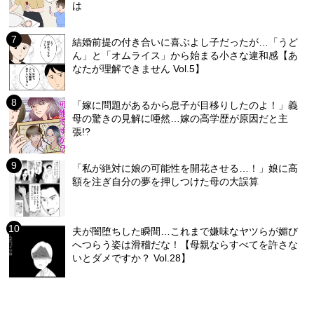
は
結婚前提の付き合いに喜ぶよし子だったが…「うど
ん」と「オムライス」から始まる小さな違和感【あ
なたが理解できません Vol.5】
「嫁に問題があるから息子が目移りしたのよ！」義
母の驚きの見解に唖然…嫁の高学歴が原因だと主
張!?
「私が絶対に娘の可能性を開花させる…！」娘に高
額を注ぎ自分の夢を押しつけた母の大誤算
夫が闇堕ちした瞬間…これまで嫌味なヤツらが媚び
へつらう姿は滑稽だな！【母親ならすべてを許さな
いとダメですか？ Vol.28】