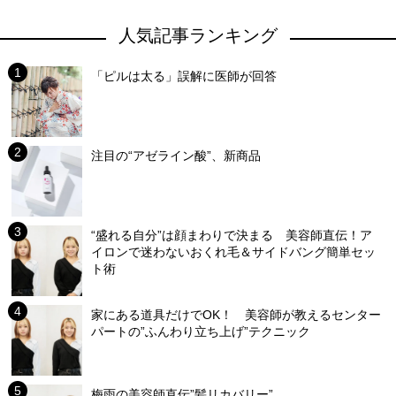
人気記事ランキング
「ピルは太る」誤解に医師が回答
注目の“アゼライン酸”、新商品
“盛れる自分”は顔まわりで決まる 美容師直伝！ア
イロンで迷わないおくれ毛＆サイドバング簡単セッ
ト術
家にある道具だけでOK！ 美容師が教えるセンター
パートの”ふんわり立ち上げ”テクニック
梅雨の美容師直伝”髪リカバリー”