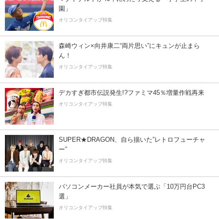
園」
オリコンタイアップ特集
森崎ウィン×向井康二“両片思い”にキュンが止まら
ん！
オリコンタイアップ特集
デカすぎ都市伝説発生!?ファミマ45％増量作戦再来
オリコンタイアップ特集
SUPER★DRAGON、自ら描いた”レトロフューチャ
ー”
オリコンタイアップ特集
パソコンメーカー社員が本気で選ぶ「10万円台PC3
選」
オリコンタイアップ特集