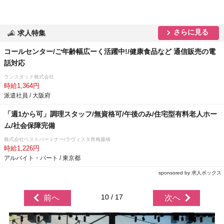
さらに見る
求人特集
コールセンター/ご年齢幅広ーく活躍中!/健康食品など 通信販売の電
話対応
ランスタッド株式会社
時給1,364円
派遣社員 / 大阪府
「週1から可」調理スタッフ/無資格可/午後のみ/住宅型有料老人ホー
ム/社会保障完備
株式会社ベストパートナー/ラヴィスタ青梅藤橋
時給1,226円
アルバイト・パート / 東京都
sponsored by 求人ボックス
10 / 17
前へ
次へ