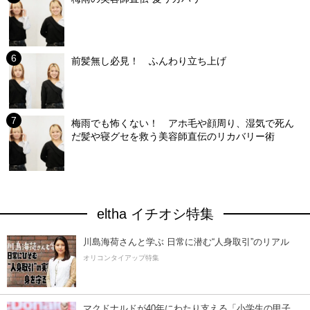
前髪無し必見！ ふんわり立ち上げ
梅雨でも怖くない！ アホ毛や顔周り、湿気で死ん
だ髪や寝グセを救う美容師直伝のリカバリー術
eltha イチオシ特集
川島海荷さんと学ぶ 日常に潜む“人身取引”のリアル
オリコンタイアップ特集
マクドナルドが40年にわたり支える「小学生の甲子