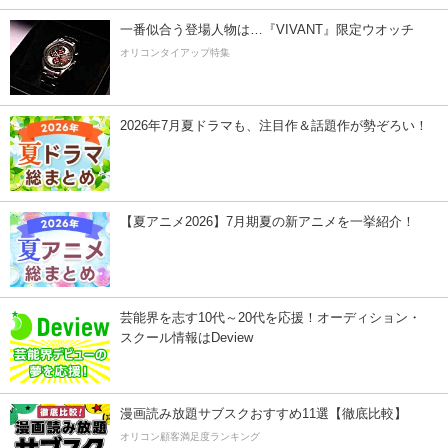
一番似合う登場人物は…『VIVANT』限定ウオッチ
オリコンタイアップ特集
2026年7月夏ドラマも、注目作＆話題作が勢ぞろい！
【夏アニメ2026】7月期夏の新アニメを一挙紹介！
芸能界を志す10代～20代を応援！オーディション・
スクール情報はDeview
漫画読み放題サブスクおすすめ11選【徹底比較】
オリコン顧客満足度ランキング