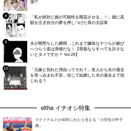
張!?
「私が絶対に娘の可能性を開花させる…！」娘に高
額を注ぎ自分の夢を押しつけた母の大誤算
夫が闇堕ちした瞬間…これまで嫌味なヤツらが媚び
へつらう姿は滑稽だな！【母親ならすべてを許さな
いとダメですか？ Vol.28】
「元嫁と別れた理由ってそれ？」友人から夫の過去
を突っ込まれ不安…信じて結婚した夫の過去まで信
じれる？
eltha イチオシ特集
マクドナルドが40年にわたり支える「小学生の甲子
園」