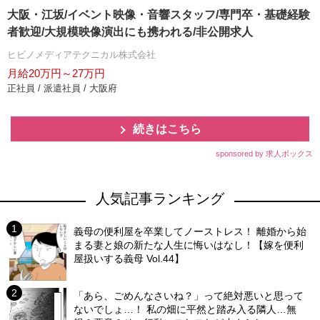
大阪・江坂/イベント映像・音響スタッフ/専門卒・基礎経験
者歓迎/大規模映像演出にも携われる/非公開求人
ヒビノメディアテクニカル株式会社
月給20万円～27万円
正社員 / 派遣社員 / 大阪府
続きはこちら
sponsored by 求人ボックス
人気記事ランキング
義母の便利屋を卒業してノーストレス！ 離婚から始
まる妻と娘の新たな人生に悔いはなし！【嫁を便利
屋扱いする義母 Vol.44】
「あら、ごめんなさいね？」って絶対悪いと思って
ないでしょ…！ 私の畑に平然と踏み入る隣人…無