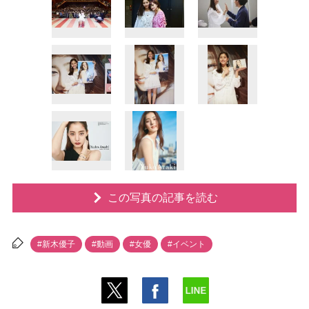
この写真の記事を読む
#新木優子
#動画
#女優
#イベント