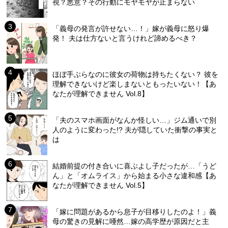
視？悪意？その行動にモヤモヤが止まらない
「義母の発言が許せない…！」嫁が義母に怒り爆
発！ 夫は仕方ないと言うけれど諦めるべき？
ほぼ手ぶらなのに彼女の荷物は持ちたくない？ 彼を
理解できないけど楽しまないともったいない！【あ
なたが理解できません Vol.8】
「夫のスマホ画面がなんか怪しい…」ジム通いで別
人のように変わった!? 夫が隠していた衝撃の事実と
は
結婚前提の付き合いに喜ぶよし子だったが…「うど
ん」と「オムライス」から始まる小さな違和感【あ
なたが理解できません Vol.5】
「嫁に問題があるから息子が目移りしたのよ！」義
母の驚きの見解に唖然…嫁の高学歴が原因だと主