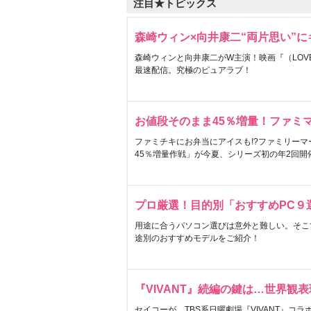
注目★トピックス
森崎ウィン×向井康二“両片思い”
森崎ウィンと向井康二がW主演！映画『（LOVE S
最速配信。究極のピュアラブ！
お値段そのまま45％増量！ファミ
ファミチキにお弁当にアイスも!?ファミリーマ
45％増量作戦」が今夏、シリーズ初の年2回開
プロ厳選！目的別「おすすめPC９
用途に合うパソコン選びは意外と難しい。そこ
途別のおすすめモデルをご紹介！
『VIVANT』続編の鍵は…世界観
セイコーが、TBS系日曜劇場『VIVANT』コ