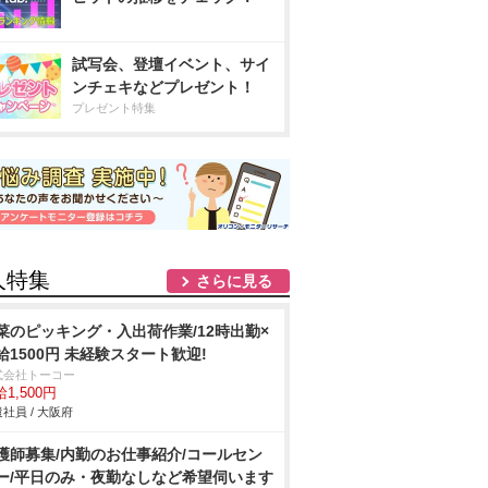
試写会、登壇イベント、サイ
ンチェキなどプレゼント！
プレゼント特集
人特集
さらに見る
菜のピッキング・入出荷作業/12時出勤×
給1500円 未経験スタート歓迎!
式会社トーコー
1,500円
社員 / 大阪府
護師募集/内勤のお仕事紹介/コールセン
ー/平日のみ・夜勤なしなど希望伺います