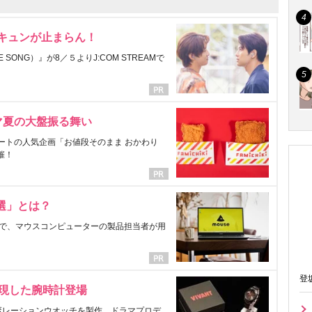
にキュンが止まらん！
ONG）』が8／５よりJ:COM STREAMで
マ夏の大盤振る舞い
ートの人気企画「お値段そのまま おかわり
催！
選」とは？
で、マウスコンピューターの製品担当者が用
登
表現した腕時計登場
ラボレーションウオッチを製作。ドラマプロデ