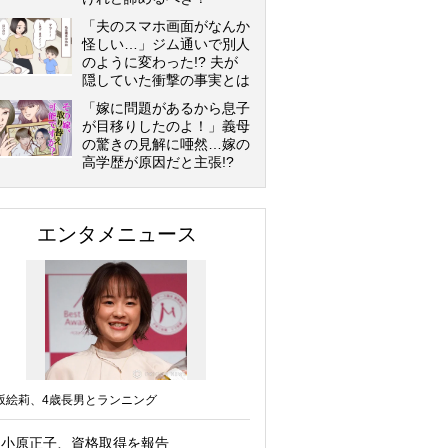
「夫のスマホ画面がなんか
怪しい…」ジム通いで別人
のように変わった!? 夫が
隠していた衝撃の事実とは
「嫁に問題があるから息子
が目移りしたのよ！」義母
の驚きの見解に唖然…嫁の
高学歴が原因だと主張!?
エンタメニュース
坂絵莉、4歳長男とランニング
小原正子、資格取得を報告