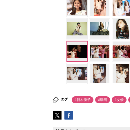
タグ
#新木優子
#動画
#女優