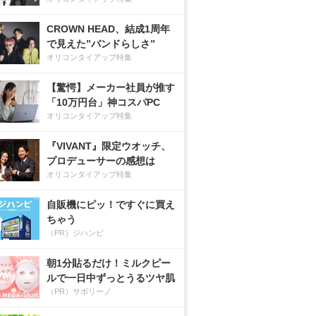
CROWN HEAD、結成1周年
で見えた”バンドらしさ”
オリコンタイアップ特集
【驚愕】メーカー社員が推す
「10万円台」神コスパPC
オリコンタイアップ特集
『VIVANT』限定ウオッチ、
プロデューサーの感想は
オリコンタイアップ特集
自販機にピッ！ですぐに買え
ちゃう
（PR）ジハンピ
朝1分貼るだけ！ミルクピー
ルで一日中ずっとうるツヤ肌
（PR）サボリーノ