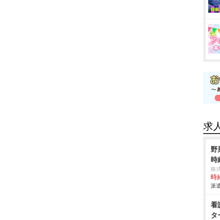
求
野
時
株
時給
派遣
看
タ