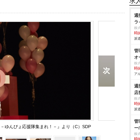
求
週
ラ
株
時給
派遣
管
オ
株
時給
アル
週
店
株
時給
派遣
管
ent!! －ゆんぴょ応援隊集まれ！－』より（C）SDP
ー
株
時給