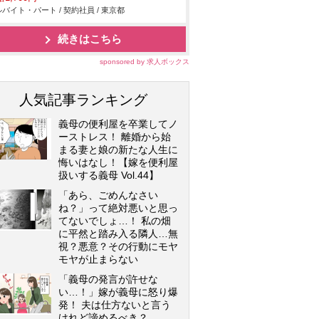
バイト・パート / 契約社員 / 東京都
続きはこちら
sponsored by 求人ボックス
人気記事ランキング
義母の便利屋を卒業してノ
ーストレス！ 離婚から始
まる妻と娘の新たな人生に
悔いはなし！【嫁を便利屋
扱いする義母 Vol.44】
「あら、ごめんなさい
ね？」って絶対悪いと思っ
てないでしょ…！ 私の畑
に平然と踏み入る隣人…無
視？悪意？その行動にモヤ
モヤが止まらない
「義母の発言が許せな
い…！」嫁が義母に怒り爆
発！ 夫は仕方ないと言う
けれど諦めるべき？