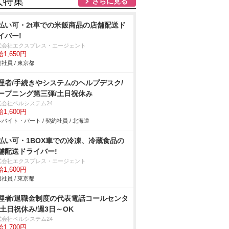
人特集
さらに見る
払い可・2t車での米飯商品の店舗配送ド
イバー!
式会社エクスプレス・エージェント
1,650円
社員 / 東京都
理者/手続きやシステムのヘルプデスク/
ープニング第三弾/土日祝休み
式会社ベルシステム24
1,600円
バイト・パート / 契約社員 / 北海道
払い可・1BOX車での冷凍、冷蔵食品の
舗配送ドライバー!
式会社エクスプレス・エージェント
1,600円
社員 / 東京都
理者/退職金制度の代表電話コールセンタ
/土日祝休み/週3日～OK
式会社ベルシステム24
1,700円