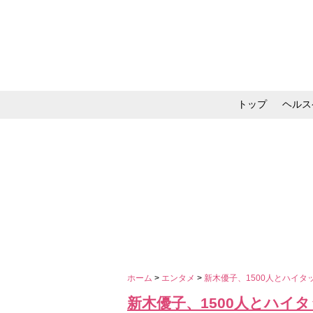
トップ
ヘルス
メイク・コスメ・スキ
ホーム
>
エンタメ
>
新木優子、1500人とハイ
新木優子、1500人とハイ