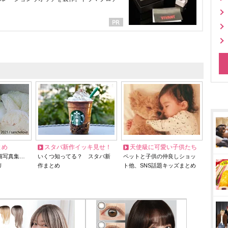
とめ
スタバ新作イッキ見せ！
天使級に可愛い子供たち
猫写真集…
いくつ知ってる？ スタバ新
ペットと子供の仲良しショッ
リ
作まとめ
ト他、SNS話題キッズまとめ