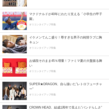
マクドナルドが40年にわたり支える「小学生の甲子
園」
オリコンタイアップ特集
イケメンてんこ盛り！尊すぎる男子の純情ラブに胸
キュン
オリコンタイアップ特集
お値段そのまま45％増量！ファミマ夏の大盤振る舞
い
オリコンタイアップ特集
SUPER★DRAGON、自ら描いた”レトロフューチャ
ー”
オリコンタイアップ特集
CROWN HEAD、結成1周年で見えた”バンドらしさ”