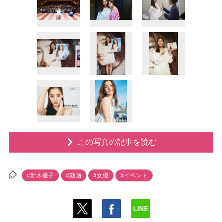
この写真の記事を読む
#新木優子
#動画
#女優
#イベント