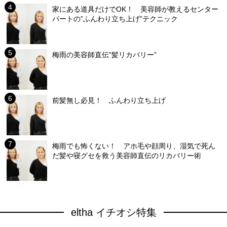
家にある道具だけでOK！ 美容師が教えるセンター
パートの”ふんわり立ち上げ”テクニック
梅雨の美容師直伝”髪リカバリー”
前髪無し必見！ ふんわり立ち上げ
梅雨でも怖くない！ アホ毛や顔周り、湿気で死ん
だ髪や寝グセを救う美容師直伝のリカバリー術
eltha イチオシ特集