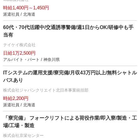
時給1,400円～1,450円
派遣社員 / 北海道
60代・70代活躍中/交通誘導警備/週1日からOK/研修中も手
当有
テイケイ株式会社
日給1万2,500円
アルバイト・パート / 神奈川県
ITシステムの運用支援/寮完備/月収43万円以上/無料シャトル
バスあり
株式会社ジャパンクリエイト北日本事業統括部
時給2,200円
派遣社員 / 北海道
「寮完備」 フォークリフトによる荷役作業/即入寮/製造・工
場/工場・製造
株式会社京栄センター