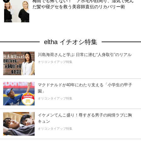
梅雨でも怖くない！ アホ毛や顔周り、湿気で死ん
だ髪や寝グセを救う美容師直伝のリカバリー術
eltha イチオシ特集
川島海荷さんと学ぶ 日常に潜む“人身取引”のリアル
オリコンタイアップ特集
マクドナルドが40年にわたり支える「小学生の甲子
園」
オリコンタイアップ特集
イケメンてんこ盛り！尊すぎる男子の純情ラブに胸
キュン
オリコンタイアップ特集