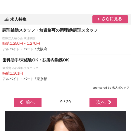
さらに見る
求人特集
調理補助スタッフ・無資格可の調理師/調理スタッフ
医療法人慈心会 咲洲病院
時給1,250円～1,270円
アルバイト・パート / 大阪府
歯科助手/未経験OK・扶養内勤務OK
健秀會 みわ歯科クリニック
時給1,261円
アルバイト・パート / 東京都
sponsored by 求人ボックス
9 / 29
前へ
次へ