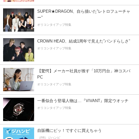
SUPER★DRAGON、自ら描いた”レトロフューチャ
ー”
オリコンタイアップ特集
CROWN HEAD、結成1周年で見えた”バンドらしさ”
オリコンタイアップ特集
【驚愕】メーカー社員が推す「10万円台」神コスパ
PC
オリコンタイアップ特集
一番似合う登場人物は…『VIVANT』限定ウオッチ
オリコンタイアップ特集
自販機にピッ！ですぐに買えちゃう
（PR）ジハンピ