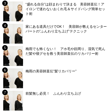
“盛れる自分”は顔まわりで決まる 美容師直伝！ア
イロンで迷わないおくれ毛＆サイドバング簡単セッ
ト術
家にある道具だけでOK！ 美容師が教えるセンター
パートの”ふんわり立ち上げ”テクニック
梅雨でも怖くない！ アホ毛や顔周り、湿気で死ん
だ髪や寝グセを救う美容師直伝のリカバリー術
梅雨の美容師直伝”髪リカバリー”
前髪無し必見！ ふんわり立ち上げ