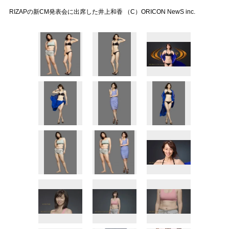
RIZAPの新CM発表会に出席した井上和香 （C）ORICON NewS inc.