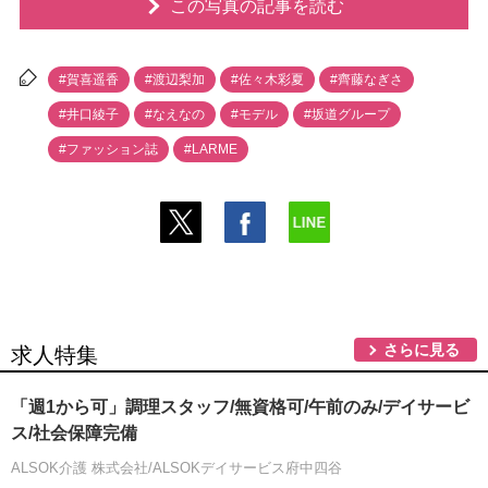
この写真の記事を読む
#賀喜遥香
#渡辺梨加
#佐々木彩夏
#齊藤なぎさ
#井口綾子
#なえなの
#モデル
#坂道グループ
#ファッション誌
#LARME
さらに見る
求人特集
「週1から可」調理スタッフ/無資格可/午前のみ/デイサービ
ス/社会保障完備
ALSOK介護 株式会社/ALSOKデイサービス府中四谷