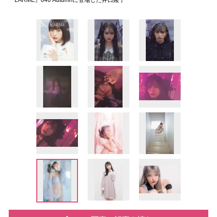
『LARME』046 Autumnに登場した井口綾子