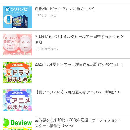
自販機にピッ！ですぐに買えちゃう
（PR）ジハンピ
朝1分貼るだけ！ミルクピールで一日中ずっとうるツ
ヤ肌
（PR）サボリーノ
2026年7月夏ドラマも、注目作＆話題作が勢ぞろい！
【夏アニメ2026】7月期夏の新アニメを一挙紹介！
芸能界を志す10代～20代を応援！オーディション・
スクール情報はDeview