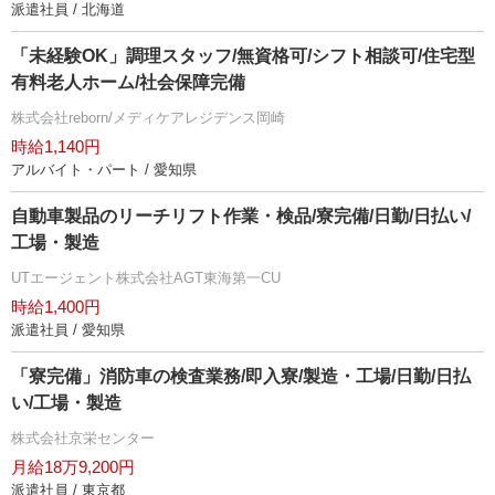
派遣社員 / 北海道
「未経験OK」調理スタッフ/無資格可/シフト相談可/住宅型
有料老人ホーム/社会保障完備
株式会社reborn/メディケアレジデンス岡崎
時給1,140円
アルバイト・パート / 愛知県
自動車製品のリーチリフト作業・検品/寮完備/日勤/日払い/
工場・製造
UTエージェント株式会社AGT東海第一CU
時給1,400円
派遣社員 / 愛知県
「寮完備」消防車の検査業務/即入寮/製造・工場/日勤/日払
い/工場・製造
株式会社京栄センター
月給18万9,200円
派遣社員 / 東京都