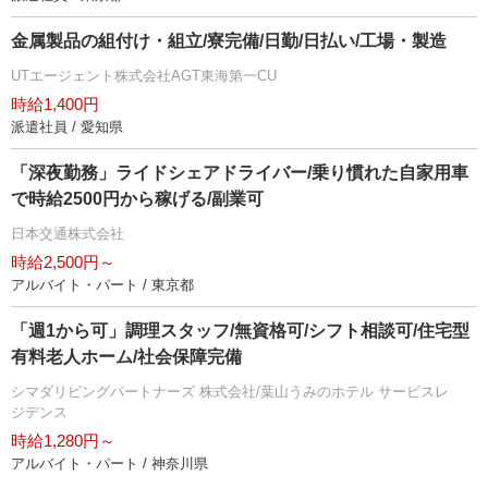
金属製品の組付け・組立/寮完備/日勤/日払い/工場・製造
UTエージェント株式会社AGT東海第一CU
時給1,400円
派遣社員 / 愛知県
「深夜勤務」ライドシェアドライバー/乗り慣れた自家用車
で時給2500円から稼げる/副業可
日本交通株式会社
時給2,500円～
アルバイト・パート / 東京都
「週1から可」調理スタッフ/無資格可/シフト相談可/住宅型
有料老人ホーム/社会保障完備
シマダリビングパートナーズ 株式会社/葉山うみのホテル サービスレ
ジデンス
時給1,280円～
アルバイト・パート / 神奈川県