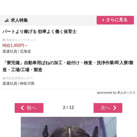
さらに見る
求人特集
パートより稼げる 効率よく働く保育士
株式会社ニッソーネット
時給1,450円～
派遣社員 / 北海道
「寮完備」自動車用ばねの加工・組付け・検査・洗浄作業/即入寮/製
造・工場/工場・製造
株式会社京栄センター
派遣社員 / 神奈川県
sponsored by 求人ボックス
2 / 12
前へ
次へ