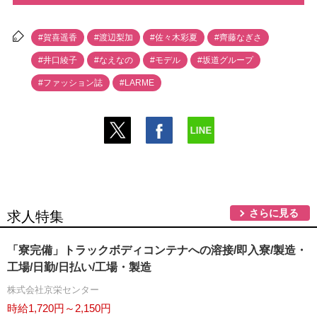
#賀喜遥香
#渡辺梨加
#佐々木彩夏
#齊藤なぎさ
#井口綾子
#なえなの
#モデル
#坂道グループ
#ファッション誌
#LARME
さらに見る
求人特集
「寮完備」トラックボディコンテナへの溶接/即入寮/製造・
工場/日勤/日払い/工場・製造
株式会社京栄センター
時給1,720円～2,150円