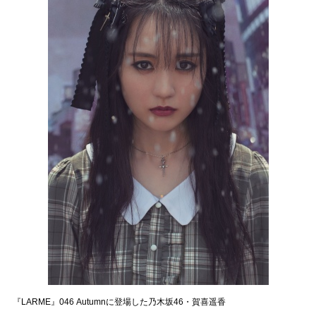
『LARME』046 Autumnに登場した乃木坂46・賀喜遥香