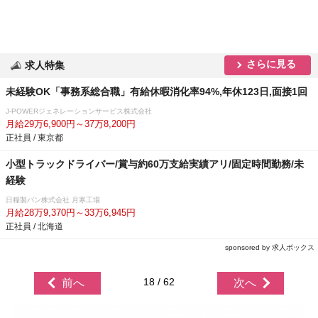
さらに見る
求人特集
未経験OK「事務系総合職」有給休暇消化率94%,年休123日,面接1回
J-POWERジェネレーションサービス株式会社
月給29万6,900円～37万8,200円
正社員 / 東京都
小型トラックドライバー/賞与約60万支給実績アリ/固定時間勤務/未
経験
日糧製パン株式会社 月寒工場
月給28万9,370円～33万6,945円
正社員 / 北海道
sponsored by 求人ボックス
18 / 62
前へ
次へ