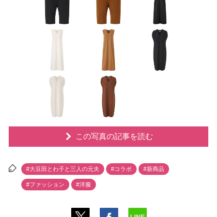
この写真の記事を読む
#大豆田とわ子と三人の元夫
#コラボ
#新商品
#ファッション
#洋服