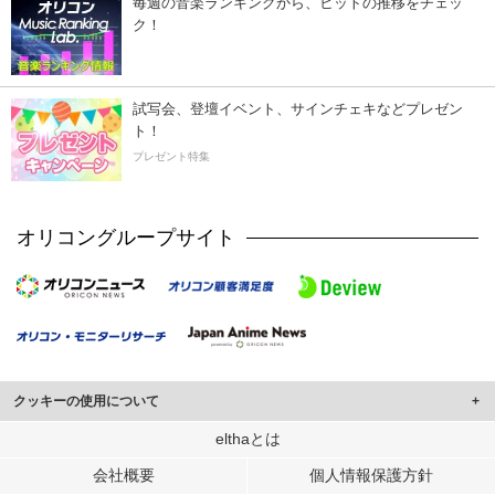
毎週の音楽ランキングから、ヒットの推移をチェッ
ク！
試写会、登壇イベント、サインチェキなどプレゼン
ト！
プレゼント特集
オリコングループサイト
クッキーの使用について
このサイトでは Cookie を使用して、ユーザーに合わせたコンテンツや広告の
elthaとは
表示、ソーシャル メディア機能の提供、広告の表示回数やクリック数の測定を
会社概要
個人情報保護方針
行っています。
また、ユーザーによるサイトの利用状況についても情報を収集し、ソーシャル