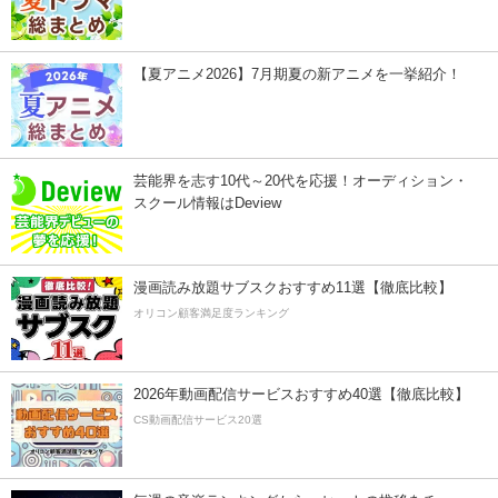
【夏アニメ2026】7月期夏の新アニメを一挙紹介！
芸能界を志す10代～20代を応援！オーディション・
スクール情報はDeview
漫画読み放題サブスクおすすめ11選【徹底比較】
オリコン顧客満足度ランキング
2026年動画配信サービスおすすめ40選【徹底比較】
CS動画配信サービス20選