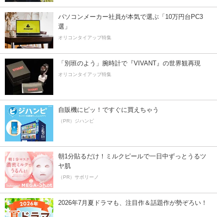
パソコンメーカー社員が本気で選ぶ「10万円台PC3
選」
オリコンタイアップ特集
「別班のよう」腕時計で『VIVANT』の世界観再現
オリコンタイアップ特集
自販機にピッ！ですぐに買えちゃう
（PR）ジハンピ
朝1分貼るだけ！ミルクピールで一日中ずっとうるツ
ヤ肌
（PR）サボリーノ
2026年7月夏ドラマも、注目作＆話題作が勢ぞろい！