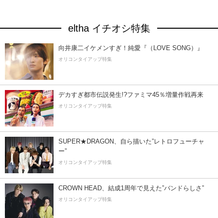
eltha イチオシ特集
向井康二イケメンすぎ！純愛『（LOVE SONG）』
オリコンタイアップ特集
デカすぎ都市伝説発生!?ファミマ45％増量作戦再来
オリコンタイアップ特集
SUPER★DRAGON、自ら描いた”レトロフューチャ
ー”
オリコンタイアップ特集
CROWN HEAD、結成1周年で見えた”バンドらしさ”
オリコンタイアップ特集