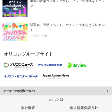
毎週の音楽ランキングから、ヒットの推移をチェッ
ク！
試写会、登壇イベント、サインチェキなどプレゼン
ト！
プレゼント特集
オリコングループサイト
クッキーの使用について
このサイトでは Cookie を使用して、ユーザーに合わせたコンテンツや広告の
elthaとは
表示、ソーシャル メディア機能の提供、広告の表示回数やクリック数の測定を
会社概要
個人情報保護方針
行っています。