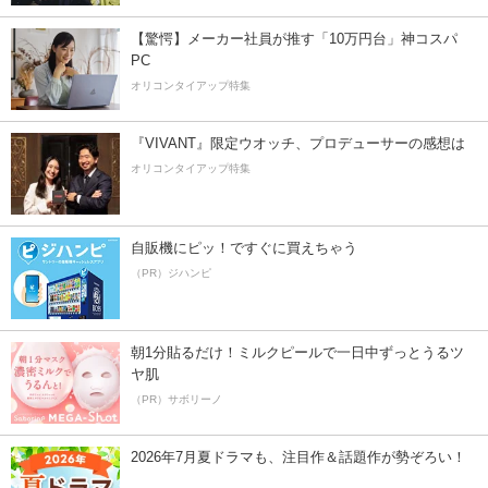
【驚愕】メーカー社員が推す「10万円台」神コスパ
PC
オリコンタイアップ特集
『VIVANT』限定ウオッチ、プロデューサーの感想は
オリコンタイアップ特集
自販機にピッ！ですぐに買えちゃう
（PR）ジハンピ
朝1分貼るだけ！ミルクピールで一日中ずっとうるツ
ヤ肌
（PR）サボリーノ
2026年7月夏ドラマも、注目作＆話題作が勢ぞろい！