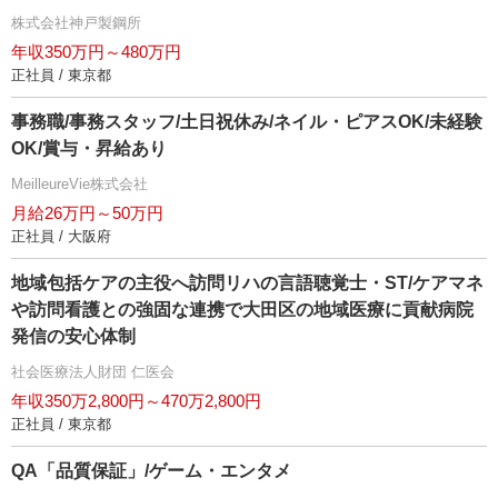
株式会社神戸製鋼所
年収350万円～480万円
正社員 / 東京都
事務職/事務スタッフ/土日祝休み/ネイル・ピアスOK/未経験
OK/賞与・昇給あり
MeilleureVie株式会社
月給26万円～50万円
正社員 / 大阪府
地域包括ケアの主役へ訪問リハの言語聴覚士・ST/ケアマネ
訪問看護との強固な連携で大田区の地域医療に貢献病院
発信の安心体制
社会医療法人財団 仁医会
年収350万2,800円～470万2,800円
正社員 / 東京都
QA「品質保証」/ゲーム・エンタメ