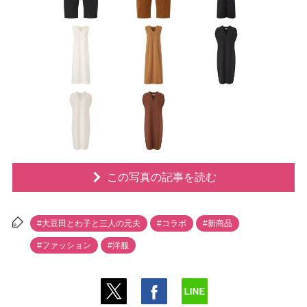
この写真の記事を読む
#大豆田とわ子と三人の元夫
#コラボ
#新商品
#ファッション
#洋服