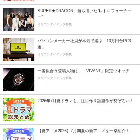
SUPER★DRAGON、自ら描いた”レトロフューチャ
ー”
オリコンタイアップ特集
パソコンメーカー社員が本気で選ぶ「10万円台PC3
選」
オリコンタイアップ特集
一番似合う登場人物は…『VIVANT』限定ウオッチ
オリコンタイアップ特集
2026年7月夏ドラマも、注目作＆話題作が勢ぞろい！
【夏アニメ2026】7月期夏の新アニメを一挙紹介！