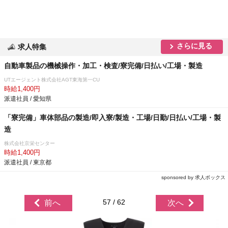
さらに見る
求人特集
自動車製品の機械操作・加工・検査/寮完備/日払い/工場・製造
UTエージェント株式会社AGT東海第一CU
時給1,400円
派遣社員 / 愛知県
「寮完備」車体部品の製造/即入寮/製造・工場/日勤/日払い/工場・製
造
株式会社京栄センター
時給1,400円
派遣社員 / 東京都
sponsored by 求人ボックス
57 / 62
前へ
次へ