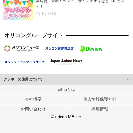
試写会、登壇イベント、サインチェキなどプレゼン
ト！
プレゼント特集
オリコングループサイト
クッキーの使用について
このサイトでは Cookie を使用して、ユーザーに合わせたコンテンツや広告の
elthaとは
表示、ソーシャル メディア機能の提供、広告の表示回数やクリック数の測定を
会社概要
個人情報保護方針
行っています。
また、ユーザーによるサイトの利用状況についても情報を収集し、ソーシャル
お問い合わせ
採用情報
メディアや広告配信、データ解析の各パートナーに提供しています。
各パートナーは、この情報とユーザーが各パートナーに提供した他の情報や、
© oricon ME inc.
ユーザーが各パートナーのサービスを使用したときに収集した他の情報を組み
合わせて使用することがあります。