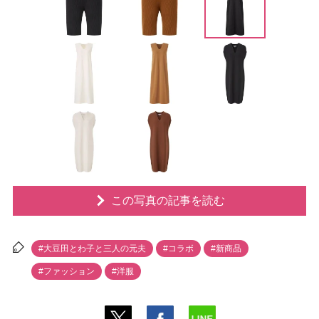
この写真の記事を読む
#大豆田とわ子と三人の元夫
#コラボ
#新商品
#ファッション
#洋服