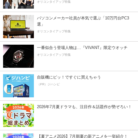
オリコンタイアップ特集
パソコンメーカー社員が本気で選ぶ「10万円台PC3
選」
オリコンタイアップ特集
一番似合う登場人物は…『VIVANT』限定ウオッチ
オリコンタイアップ特集
自販機にピッ！ですぐに買えちゃう
（PR）ジハンピ
2026年7月夏ドラマも、注目作＆話題作が勢ぞろい！
【夏アニメ2026】7月期夏の新アニメを一挙紹介！