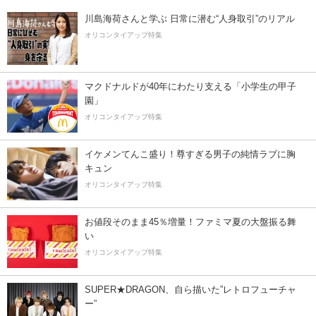
川島海荷さんと学ぶ 日常に潜む“人身取引”のリアル
オリコンタイアップ特集
マクドナルドが40年にわたり支える「小学生の甲子
園」
オリコンタイアップ特集
イケメンてんこ盛り！尊すぎる男子の純情ラブに胸
キュン
オリコンタイアップ特集
お値段そのまま45％増量！ファミマ夏の大盤振る舞
い
オリコンタイアップ特集
SUPER★DRAGON、自ら描いた”レトロフューチャ
ー”