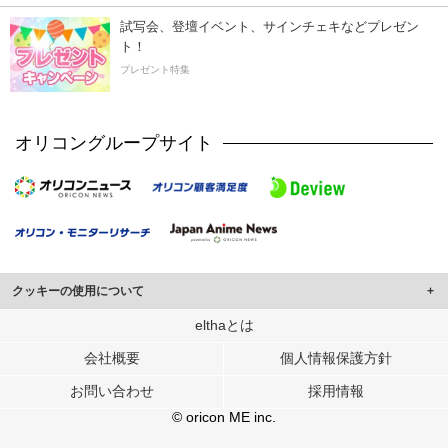
試写会、登壇イベント、サインチェキなどプレゼン
ト！
プレゼント特集
オリコングループサイト
クッキーの使用について
このサイトでは Cookie を使用して、ユーザーに合わせたコンテンツや広告の
elthaとは
表示、ソーシャル メディア機能の提供、広告の表示回数やクリック数の測定を
会社概要
個人情報保護方針
行っています。
また、ユーザーによるサイトの利用状況についても情報を収集し、ソーシャル
お問い合わせ
採用情報
メディアや広告配信、データ解析の各パートナーに提供しています。
各パートナーは、この情報とユーザーが各パートナーに提供した他の情報や、
© oricon ME inc.
ユーザーが各パートナーのサービスを使用したときに収集した他の情報を組み
合わせて使用することがあります。