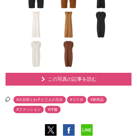
この写真の記事を読む
#大豆田とわ子と三人の元夫
#コラボ
#新商品
#ファッション
#洋服