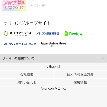
プレゼント特集
オリコングループサイト
クッキーの使用について
このサイトでは Cookie を使用して、ユーザーに合わせたコンテンツや広告の
elthaとは
表示、ソーシャル メディア機能の提供、広告の表示回数やクリック数の測定を
会社概要
個人情報保護方針
行っています。
また、ユーザーによるサイトの利用状況についても情報を収集し、ソーシャル
お問い合わせ
採用情報
メディアや広告配信、データ解析の各パートナーに提供しています。
各パートナーは、この情報とユーザーが各パートナーに提供した他の情報や、
© oricon ME inc.
ユーザーが各パートナーのサービスを使用したときに収集した他の情報を組み
合わせて使用することがあります。