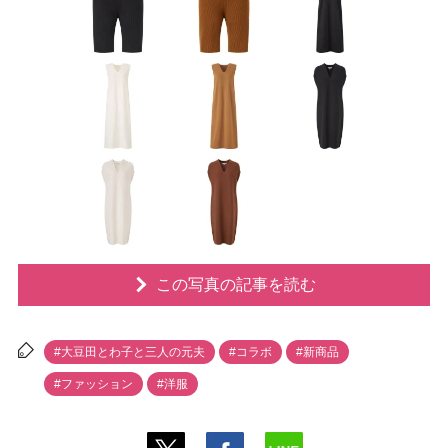
この写真の記事を読む
#大豆田とわ子と三人の元夫
#コラボ
#新商品
#ファッション
#洋服