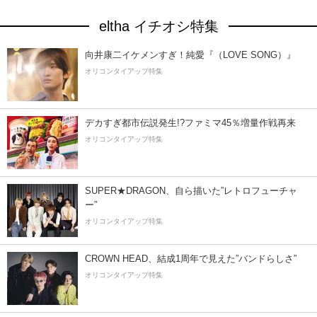
eltha イチオシ特集
向井康二イケメンすぎ！純愛『（LOVE SONG）』
オリコンタイアップ特集
デカすぎ都市伝説発生!?ファミマ45％増量作戦再来
オリコンタイアップ特集
SUPER★DRAGON、自ら描いた”レトロフューチャ
ー”
オリコンタイアップ特集
CROWN HEAD、結成1周年で見えた”バンドらしさ”
オリコンタイアップ特集