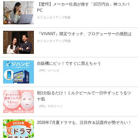
【驚愕】メーカー社員が推す「10万円台」神コスパ
PC
オリコンタイアップ特集
『VIVANT』限定ウオッチ、プロデューサーの感想は
オリコンタイアップ特集
自販機にピッ！ですぐに買えちゃう
（PR）ジハンピ
朝1分貼るだけ！ミルクピールで一日中ずっとうるツ
ヤ肌
（PR）サボリーノ
2026年7月夏ドラマも、注目作＆話題作が勢ぞろい！