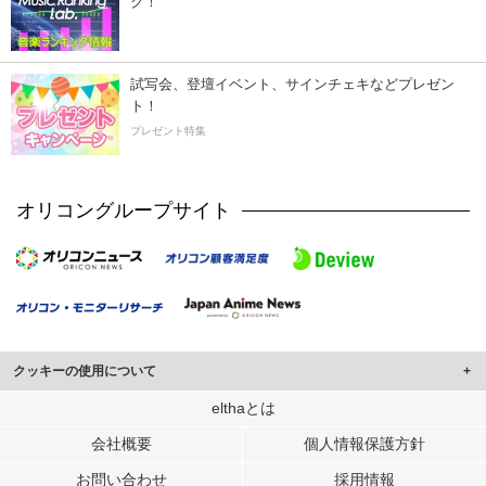
ク！
試写会、登壇イベント、サインチェキなどプレゼン
ト！
プレゼント特集
オリコングループサイト
クッキーの使用について
このサイトでは Cookie を使用して、ユーザーに合わせたコンテンツや広告の
elthaとは
表示、ソーシャル メディア機能の提供、広告の表示回数やクリック数の測定を
会社概要
個人情報保護方針
行っています。
また、ユーザーによるサイトの利用状況についても情報を収集し、ソーシャル
お問い合わせ
採用情報
メディアや広告配信、データ解析の各パートナーに提供しています。