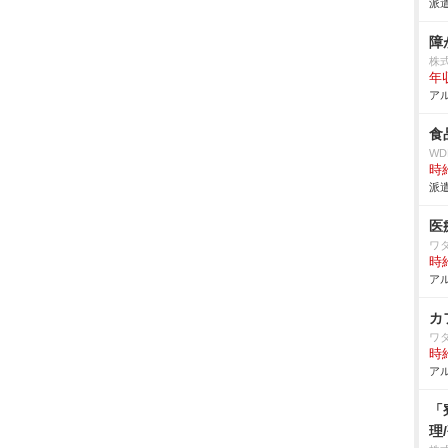
派遣
株
年収
アル
食
W
時給
派遣
医
ワ
時給
アル
カ
ワ
時給
アル
「
理