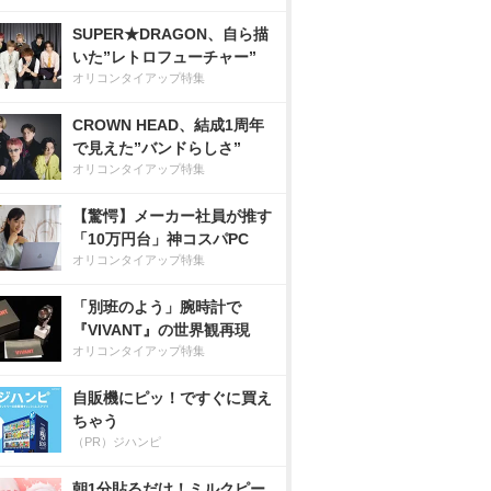
SUPER★DRAGON、自ら描
いた”レトロフューチャー”
オリコンタイアップ特集
CROWN HEAD、結成1周年
で見えた”バンドらしさ”
オリコンタイアップ特集
【驚愕】メーカー社員が推す
「10万円台」神コスパPC
オリコンタイアップ特集
「別班のよう」腕時計で
『VIVANT』の世界観再現
オリコンタイアップ特集
自販機にピッ！ですぐに買え
ちゃう
（PR）ジハンピ
朝1分貼るだけ！ミルクピー