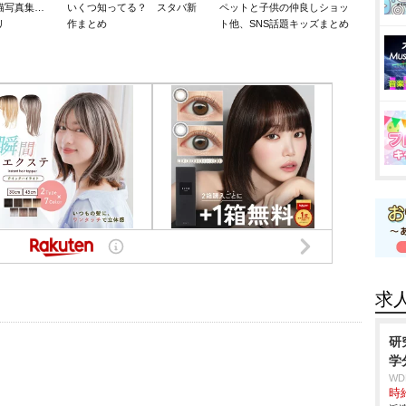
猫写真集…
いくつ知ってる？ スタバ新
ペットと子供の仲良しショッ
リ
作まとめ
ト他、SNS話題キッズまとめ
求
研
学
W
時給