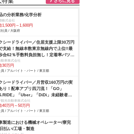
人特集
さらに見る
品の分析業務/化学分析
DB株式会社
1,500円～1,600円
社員 / 大阪府
クシードライバー／住居支援上限30万円
で支給！無線本数東京無線内で上位!!最
歩合62％手数料負担無し！定着率バツグ
の働きやすい環境です！
自動車株式会社
給30万円
員 / アルバイト・パート / 東京都
クシードライバー／月営収160万円の実
あり！配車アプリ四刀流！「GO」
S.RIDE」「Uber」「DiDi」未経験者対
：どちらか選べる！給料保障3ヶ月間30
手観光自動車株式会社
給40万円～50万円
円 or 10ヶ月間25万円！経験者対象：30
員 / アルバイト・パート / 東京都
円支給！（定時制15万円）貸付金60万円
で応相談格安自社寮＆借上げ寮ありで遠
車製造における機械オペレーター/寮完
の方でもあんしんです♪
/日払い/工場・製造