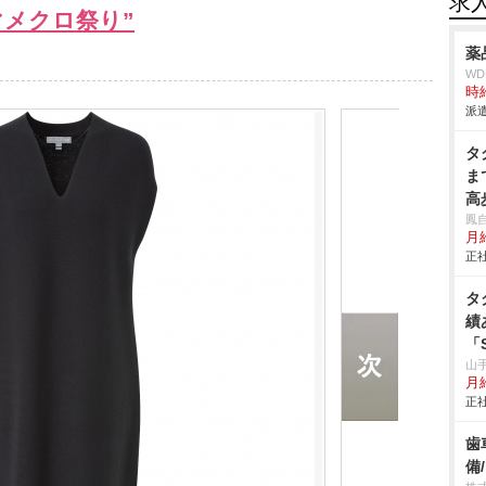
求
マメクロ祭り”
薬
W
時給
派遣
タ
ま
高
ン
鳳
月
正社
タ
績
「
象
山
月
万
正社
万
ま
歯
方
備