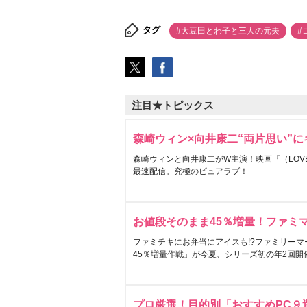
タグ
#大豆田とわ子と三人の元夫
#
注目★トピックス
森崎ウィン×向井康二“両片思い”
森崎ウィンと向井康二がW主演！映画『（LOVE S
最速配信。究極のピュアラブ！
お値段そのまま45％増量！ファミ
ファミチキにお弁当にアイスも!?ファミリーマ
45％増量作戦」が今夏、シリーズ初の年2回開
プロ厳選！目的別「おすすめPC９