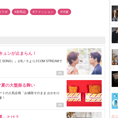
コラボ
#新商品
#ファッション
#洋服
にキュンが止まらん！
ONG）』が8／５よりJ:COM STREAMで
マ夏の大盤振る舞い
ートの人気企画「お値段そのまま おかわり
催！
選」とは？