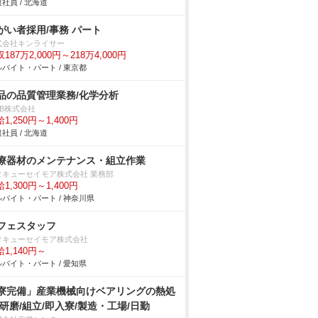
社員 / 北海道
障がい者採用/事務 パート
式会社キンライサー
187万2,000円～218万4,000円
バイト・パート / 東京都
品の品質管理業務/化学分析
DB株式会社
1,250円～1,400円
社員 / 北海道
療器材のメンテナンス・組立作業
タキューセイモア株式会社 業務部
1,300円～1,400円
バイト・パート / 神奈川県
フェスタッフ
タキューセイモア株式会社
1,140円～
バイト・パート / 愛知県
寮完備」産業機械向けベアリングの熱処
/研磨/組立/即入寮/製造・工場/日勤