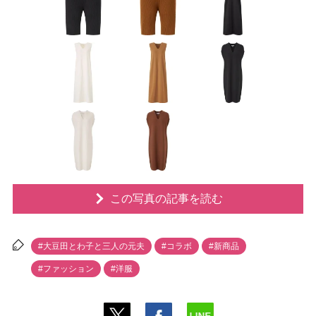
この写真の記事を読む
#大豆田とわ子と三人の元夫
#コラボ
#新商品
#ファッション
#洋服