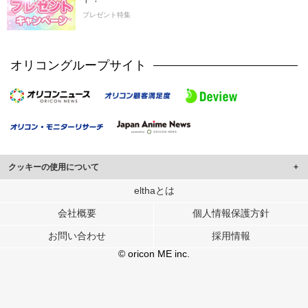
プレゼント特集
オリコングループサイト
クッキーの使用について
このサイトでは Cookie を使用して、ユーザーに合わせたコンテンツや広告の
elthaとは
表示、ソーシャル メディア機能の提供、広告の表示回数やクリック数の測定を
会社概要
個人情報保護方針
行っています。
また、ユーザーによるサイトの利用状況についても情報を収集し、ソーシャル
お問い合わせ
採用情報
メディアや広告配信、データ解析の各パートナーに提供しています。
各パートナーは、この情報とユーザーが各パートナーに提供した他の情報や、
© oricon ME inc.
ユーザーが各パートナーのサービスを使用したときに収集した他の情報を組み
合わせて使用することがあります。