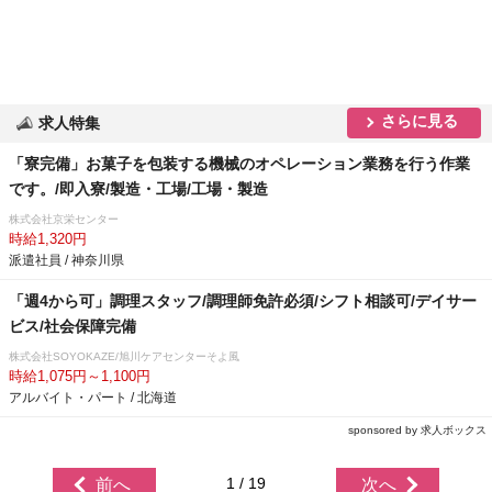
さらに見る
求人特集
「寮完備」お菓子を包装する機械のオペレーション業務を行う作業
です。/即入寮/製造・工場/工場・製造
株式会社京栄センター
時給1,320円
派遣社員 / 神奈川県
「週4から可」調理スタッフ/調理師免許必須/シフト相談可/デイサー
ビス/社会保障完備
株式会社SOYOKAZE/旭川ケアセンターそよ風
時給1,075円～1,100円
アルバイト・パート / 北海道
sponsored by 求人ボックス
1 / 19
前へ
次へ