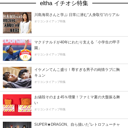
eltha イチオシ特集
川島海荷さんと学ぶ 日常に潜む“人身取引”のリアル
オリコンタイアップ特集
マクドナルドが40年にわたり支える「小学生の甲子
園」
オリコンタイアップ特集
イケメンてんこ盛り！尊すぎる男子の純情ラブに胸
キュン
オリコンタイアップ特集
お値段そのまま45％増量！ファミマ夏の大盤振る舞
い
オリコンタイアップ特集
SUPER★DRAGON、自ら描いた”レトロフューチャ