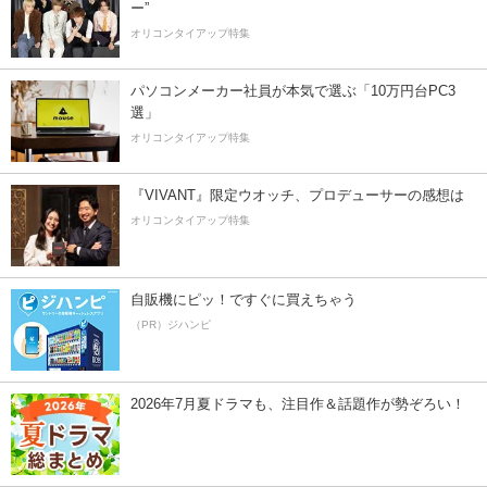
ー”
オリコンタイアップ特集
パソコンメーカー社員が本気で選ぶ「10万円台PC3
選」
オリコンタイアップ特集
『VIVANT』限定ウオッチ、プロデューサーの感想は
オリコンタイアップ特集
自販機にピッ！ですぐに買えちゃう
（PR）ジハンピ
2026年7月夏ドラマも、注目作＆話題作が勢ぞろい！