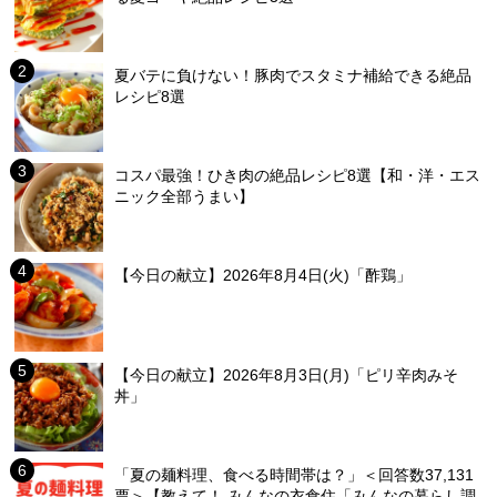
夏バテに負けない！豚肉でスタミナ補給できる絶品
レシピ8選
コスパ最強！ひき肉の絶品レシピ8選【和・洋・エス
ニック全部うまい】
【今日の献立】2026年8月4日(火)「酢鶏」
【今日の献立】2026年8月3日(月)「ピリ辛肉みそ
丼」
「夏の麺料理、食べる時間帯は？」＜回答数37,131
票＞【教えて！ みんなの衣食住「みんなの暮らし調