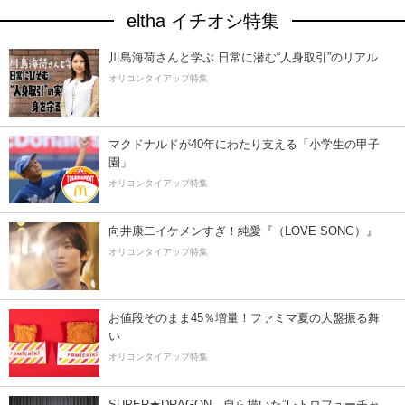
eltha イチオシ特集
川島海荷さんと学ぶ 日常に潜む“人身取引”のリアル
オリコンタイアップ特集
マクドナルドが40年にわたり支える「小学生の甲子
園」
オリコンタイアップ特集
向井康二イケメンすぎ！純愛『（LOVE SONG）』
オリコンタイアップ特集
お値段そのまま45％増量！ファミマ夏の大盤振る舞
い
オリコンタイアップ特集
SUPER★DRAGON、自ら描いた”レトロフューチャ