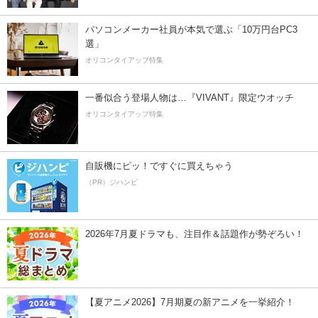
パソコンメーカー社員が本気で選ぶ「10万円台PC3
選」
オリコンタイアップ特集
一番似合う登場人物は…『VIVANT』限定ウオッチ
オリコンタイアップ特集
自販機にピッ！ですぐに買えちゃう
（PR）ジハンピ
2026年7月夏ドラマも、注目作＆話題作が勢ぞろい！
【夏アニメ2026】7月期夏の新アニメを一挙紹介！