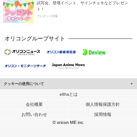
試写会、登壇イベント、サインチェキなどプレゼン
ト！
プレゼント特集
オリコングループサイト
クッキーの使用について
このサイトでは Cookie を使用して、ユーザーに合わせたコンテンツや広告の
elthaとは
表示、ソーシャル メディア機能の提供、広告の表示回数やクリック数の測定を
会社概要
個人情報保護方針
行っています。
また、ユーザーによるサイトの利用状況についても情報を収集し、ソーシャル
お問い合わせ
採用情報
メディアや広告配信、データ解析の各パートナーに提供しています。
各パートナーは、この情報とユーザーが各パートナーに提供した他の情報や、
© oricon ME inc.
ユーザーが各パートナーのサービスを使用したときに収集した他の情報を組み
合わせて使用することがあります。