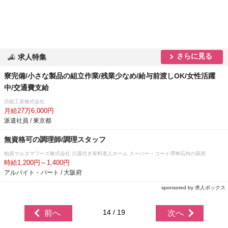
さらに見る
求人特集
寮完備/小さな製品の組立作業/残業少なめ/給与前渡しOK/女性活躍
中/交通費支給
日総工産株式会社
月給27万6,000円
派遣社員 / 東京都
無資格可の調理師/調理スタッフ
柏原マルタマフーズ株式会社 介護付き有料老人ホーム スーパー・コート堺神石内の厨房
時給1,200円～1,400円
アルバイト・パート / 大阪府
sponsored by 求人ボックス
14 / 19
前へ
次へ