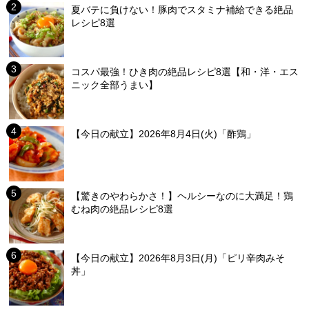
夏バテに負けない！豚肉でスタミナ補給できる絶品
レシピ8選
コスパ最強！ひき肉の絶品レシピ8選【和・洋・エス
ニック全部うまい】
【今日の献立】2026年8月4日(火)「酢鶏」
【驚きのやわらかさ！】ヘルシーなのに大満足！鶏
むね肉の絶品レシピ8選
【今日の献立】2026年8月3日(月)「ピリ辛肉みそ
丼」