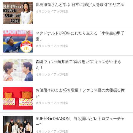
川島海荷さんと学ぶ 日常に潜む“人身取引”のリアル
オリコンタイアップ特集
マクドナルドが40年にわたり支える「小学生の甲子
園」
オリコンタイアップ特集
森崎ウィン×向井康二“両片思い”にキュンが止まら
ん！
オリコンタイアップ特集
お値段そのまま45％増量！ファミマ夏の大盤振る舞
い
オリコンタイアップ特集
SUPER★DRAGON、自ら描いた”レトロフューチャ
ー”
オリコンタイアップ特集