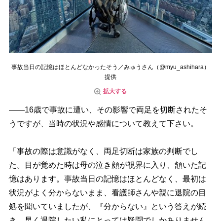
事故当日の記憶はほとんどなかったそう／みゅうさん（@myu_ashihara）
提供
拡大する
――16歳で事故に遭い、その影響で両足を切断されたそ
うですが、当時の状況や感情について教えて下さい。
「事故の際は意識がなく、両足切断は家族の判断でし
た。目が覚めた時は母の泣き顔が視界に入り、頷いた記
憶はあります。事故当日の記憶はほとんどなく、最初は
状況がよく分からないまま、看護師さんや親に退院の目
処を聞いていましたが、『分からない』という答えが続
き、早く退院したい私にとっては疑問でしかありません