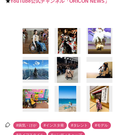
★
YouTube公式チャンネル「ORICON NEWS」
#病気・けが
#インスタ発
#タレント
#モデル