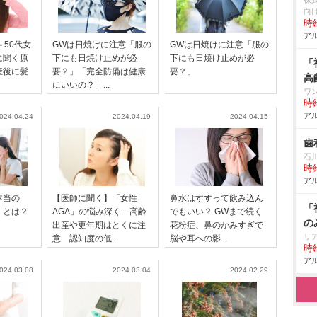
株
向
時給
アル
～50代女
GWは日焼けに注意「服の
GWは日焼けに注意「服の
に聞く原
下にも日焼け止めが必
下にも日焼け止めが必
「
産後に髪
要？」「完全防備は健康
要？」
高
にいいの？」...
ワ
時給
アル
024.04.24
2024.04.19
2024.04.15
歯
石
時給
アル
本当の
【医師に聞く】「女性
鼻水はすすって飲み込ん
「
」とは？
AGA」の悩み深く…高齢
でもいい？ GWまで続く
の
出産や更年期はとくに注
花粉症、鼻のかみすぎで
リ
意 認知度の低...
脳や耳への影...
時給
アル
024.03.08
2024.03.04
2024.02.29