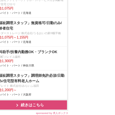
式会社ファミリーケアサポート/サービス付き高齢者
け住宅 ひかり
1,075円
バイト・パート / 北海道
福祉調理スタッフ」無資格可/日勤のみ/
齢者住宅
ンダーストレージ 株式会社/うるおいの家®幌平橋
1,075円～1,155円
バイト・パート / 北海道
科助手/扶養内勤務OK・ブランクOK
川町ソレイユ歯科
1,300円
バイト・パート / 神奈川県
福祉調理スタッフ」調理師免許必須/日勤
み/住宅型有料老人ホーム
アレイト 株式会社/みらいふ福田
1,200円～
バイト・パート / 大阪府
続きはこちら
sponsored by 求人ボックス