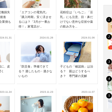
労働損失
「エアコンの電気代」
花粉症は「いちご」「豆
ル後進
「購入時期」安く済ませ
乳」にも注意、目・鼻だ
企業側も
るには？「3月が一番お
けでない意外な症状や薬
.
得！」家電店が...
の飲み方を...
024.01.31
2024.01.26
2024.01.06
因に、皮
「防災食」準備できて
子どもの「確認病」は治
聞く
る？ 適したもの・適さな
る？ 親はどうするべ
いもの
き？ 専門家の見解
023.11.24
2023.11.23
2023.11.07