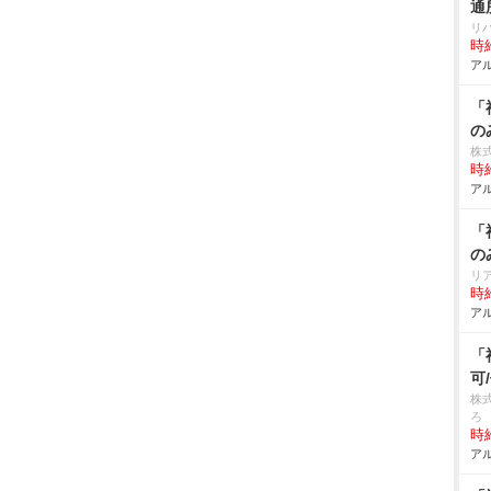
通
リ
時給
アル
「
の
株式
時給
アル
「
の
リ
時給
アル
「
可
株
ろ
時給
アル