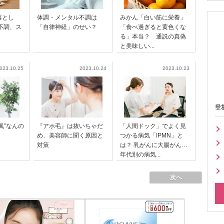
落とし
体調・メンタル不調は
みかん「白い筋に栄養」
不調、ス
「自律神経」のせい？
「食べ過ぎると黄色くな
る」本当？ 通説の真偽
と美味しい...
023.10.25
2023.10.24
2023.10.23
登
風”なんの
『アホ毛』は抜いちゃだ
「人間ドック」でよく見
め、美容師に聞く原因と
つかる病気「IPMN」と
対策
は？ 乳がんに大腸がん…
年代別の病気...
次へ