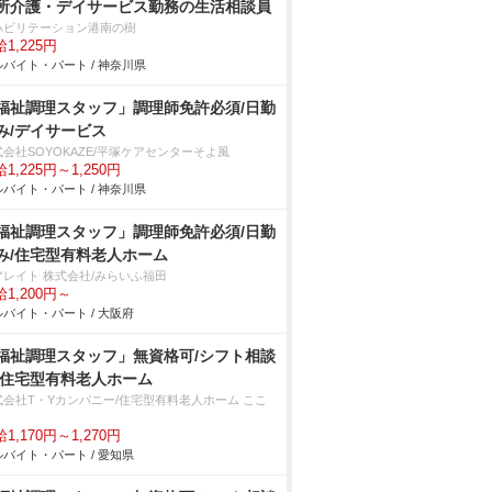
所介護・デイサービス勤務の生活相談員
ハビリテーション港南の樹
1,225円
バイト・パート / 神奈川県
福祉調理スタッフ」調理師免許必須/日勤
み/デイサービス
会社SOYOKAZE/平塚ケアセンターそよ風
1,225円～1,250円
バイト・パート / 神奈川県
福祉調理スタッフ」調理師免許必須/日勤
み/住宅型有料老人ホーム
アレイト 株式会社/みらいふ福田
1,200円～
バイト・パート / 大阪府
福祉調理スタッフ」無資格可/シフト相談
/住宅型有料老人ホーム
式会社T・Yカンパニー/住宅型有料老人ホーム ここ
1,170円～1,270円
バイト・パート / 愛知県