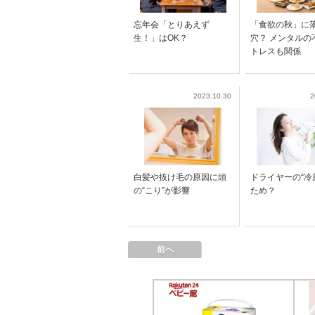
忘年会「とりあえず
「食欲の秋」に
生！」はOK？
穴？ メンタルの
トレスも関係
2023.10.30
2
白髪や抜け毛の原因に頭
ドライヤーの“冷
の“こり”が影響
ため？
前へ