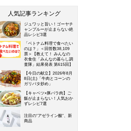
人気記事ランキング
ジュワッと旨い！ゴーヤチ
ャンプルーが止まらない絶
品レシピ3選
「ベトナム料理で食べたい
のは？」＜回答数38,109
票＞【教えて！ みんなの
衣食住「みんなの暮らし調
査隊」結果発表 第615回】
【今日の献立】2026年8月
8日(土)「牛肉とコーンの
ガリバタ炒め」
【キャベツ×豚バラ肉】ご
飯が止まらない！人気おか
ずレシピ7選
注目の“アゼライン酸”、新
商品