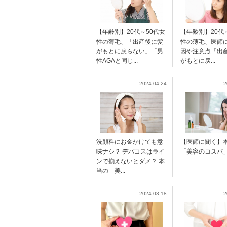
【年齢別】20代～50代女
【年齢別】20代
性の薄毛、「出産後に髪
性の薄毛、医師
がもとに戻らない」「男
因や注意点「出
性AGAと同じ...
がもとに戻...
2024.04.24
2
洗顔料にお金かけても意
【医師に聞く】
味ナシ？ デパコスはライ
「美容のコスパ
ンで揃えないとダメ？ 本
当の「美...
2024.03.18
2