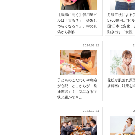
【医師に聞く】低用量ピ
月経症状による
ルは「太る？」「妊娠し
5700億円…“ピ
づらくなる？」、噂の真
国”日本に変化、
偽から副作...
動き出す「女性..
2024.02.12
2
子どものこだわりや癇癪
花粉が肌荒れ原
が心配…どこからが「発
膚科医に対策を
達障害」？ 気になる症
状と親ができ...
2023.12.24
2