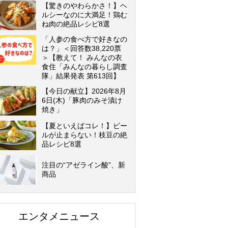
【驚きのやわらかさ！】ヘ
ルシーなのに大満足！鶏む
ね肉の絶品レシピ8選
「人参の食べ方で好きなの
は？」＜回答数38,220票
＞【教えて！ みんなの衣
食住「みんなの暮らし調査
隊」結果発表 第613回】
【今日の献立】2026年8月
6日(木)「豚肉のみそ漬け
焼き」
【夏といえばコレ！】ビー
ルが止まらない！枝豆の絶
品レシピ8選
注目の“アゼライン酸”、新
商品
エンタメニュース