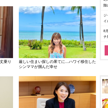
階
ジ
イ
8
チ
万丈乗り
厳しい住まい探しの果てに…ハワイ移住した
シンママが掴んだ幸せ