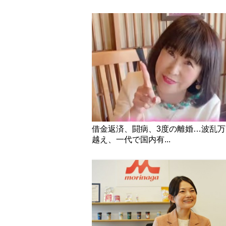
借金返済、闘病、3度の離婚…波乱
越え、一代で国内有...