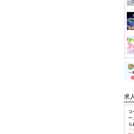
求
コ
ー
ら
ア