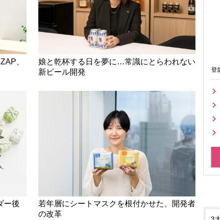
ZAP、
娘と乾杯する日を夢に…常識にとらわれない
登
新ビール開発
ダー後
若年層にシートマスクを根付かせた、開発者
の改革
3