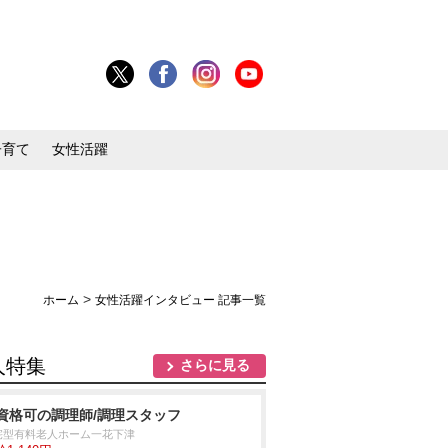
子育て
女性活躍
>
ホーム
女性活躍インタビュー 記事一覧
人特集
さらに見る
資格可の調理師/調理スタッフ
宅型有料老人ホーム一花下津