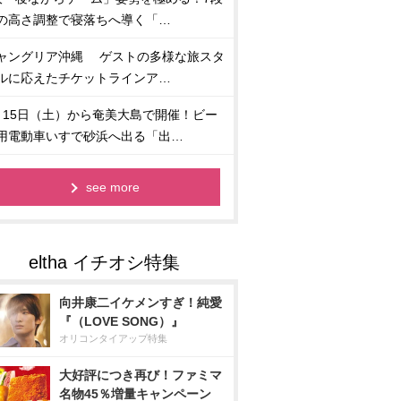
の高さ調整で寝落ちへ導く「…
ャングリア沖縄 ゲストの多様な旅スタ
ルに応えたチケットラインア…
月15日（土）から奄美大島で開催！ビー
用電動車いすで砂浜へ出る「出…
see more
向井康二イケメンすぎ！純愛
『（LOVE SONG）』
オリコンタイアップ特集
大好評につき再び！ファミマ
名物45％増量キャンペーン