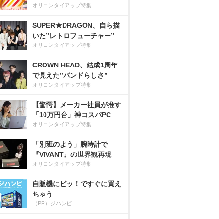
オリコンタイアップ特集
SUPER★DRAGON、自ら描
いた”レトロフューチャー”
オリコンタイアップ特集
CROWN HEAD、結成1周年
で見えた”バンドらしさ”
オリコンタイアップ特集
【驚愕】メーカー社員が推す
「10万円台」神コスパPC
オリコンタイアップ特集
「別班のよう」腕時計で
『VIVANT』の世界観再現
オリコンタイアップ特集
自販機にピッ！ですぐに買え
ちゃう
（PR）ジハンピ