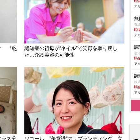
時給
アル
無
養
時給
アル
調
？ 『乾
認知症の祖母が“ネイル”で笑顔を取り戻し
宿
た…介護美容の可能性
時給
アル
調
株
時給
アル
クラス分
ワコール、”美意識”のリブランディング 立