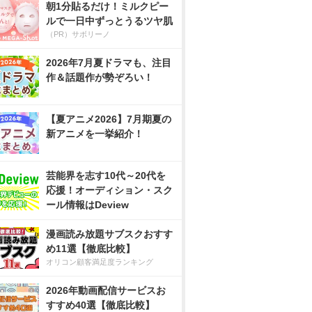
朝1分貼るだけ！ミルクピー
ルで一日中ずっとうるツヤ肌
（PR）サボリーノ
2026年7月夏ドラマも、注目
作＆話題作が勢ぞろい！
【夏アニメ2026】7月期夏の
新アニメを一挙紹介！
芸能界を志す10代～20代を
応援！オーディション・スク
ール情報はDeview
漫画読み放題サブスクおすす
め11選【徹底比較】
オリコン顧客満足度ランキング
2026年動画配信サービスお
すすめ40選【徹底比較】