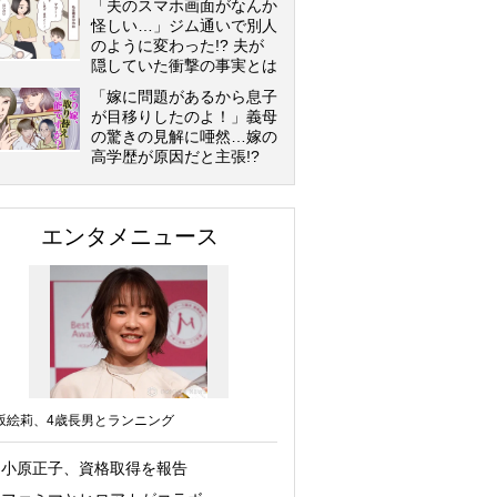
「夫のスマホ画面がなんか
怪しい…」ジム通いで別人
のように変わった!? 夫が
隠していた衝撃の事実とは
「嫁に問題があるから息子
が目移りしたのよ！」義母
の驚きの見解に唖然…嫁の
高学歴が原因だと主張!?
エンタメニュース
坂絵莉、4歳長男とランニング
小原正子、資格取得を報告