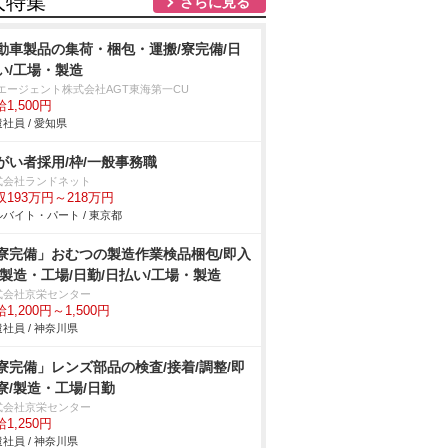
人特集
さらに見る
動車製品の集荷・梱包・運搬/寮完備/日
い/工場・製造
Tエージェント株式会社AGT東海第一CU
1,500円
社員 / 愛知県
がい者採用/枠/一般事務職
式会社ランドネット
収193万円～218万円
バイト・パート / 東京都
寮完備」おむつの製造作業検品梱包/即入
/製造・工場/日勤/日払い/工場・製造
式会社京栄センター
1,200円～1,500円
社員 / 神奈川県
寮完備」レンズ部品の検査/接着/調整/即
寮/製造・工場/日勤
式会社京栄センター
1,250円
社員 / 神奈川県