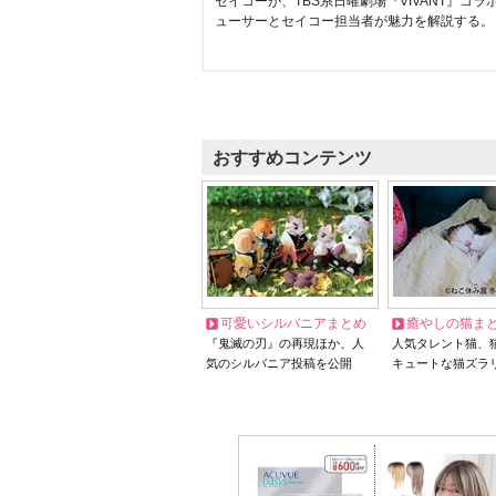
セイコーが、TBS系日曜劇場『VIVANT』コ
ューサーとセイコー担当者が魅力を解説する。
おすすめコンテンツ
可愛いシルバニアまとめ
癒やしの猫ま
『鬼滅の刃』の再現ほか、人
人気タレント猫、
気のシルバニア投稿を公開
キュートな猫ズラ