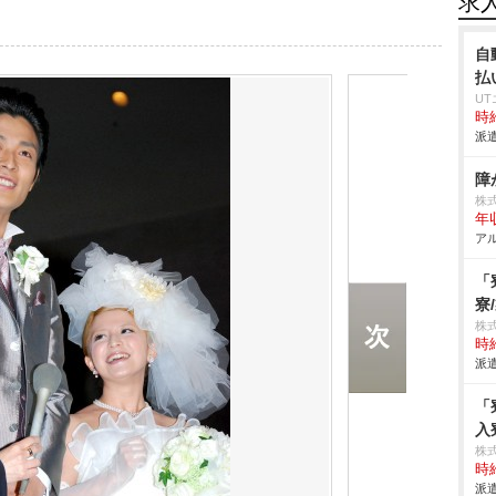
求
自
払
U
時給
派遣
障
株
年
アル
「
寮
株
時給
派遣
「
入
株
時給
派遣