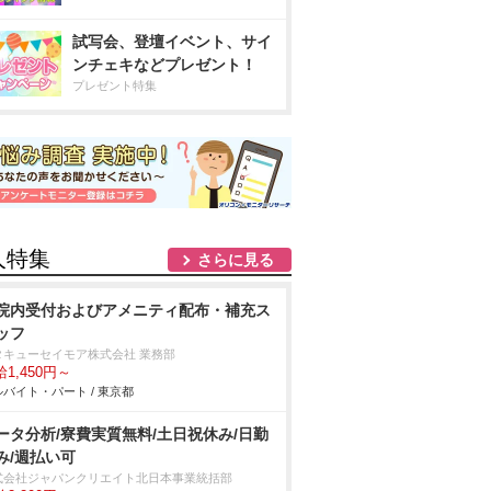
試写会、登壇イベント、サイ
ンチェキなどプレゼント！
プレゼント特集
人特集
さらに見る
院内受付およびアメニティ配布・補充ス
ッフ
タキューセイモア株式会社 業務部
1,450円～
バイト・パート / 東京都
ータ分析/寮費実質無料/土日祝休み/日勤
み/週払い可
式会社ジャパンクリエイト北日本事業統括部