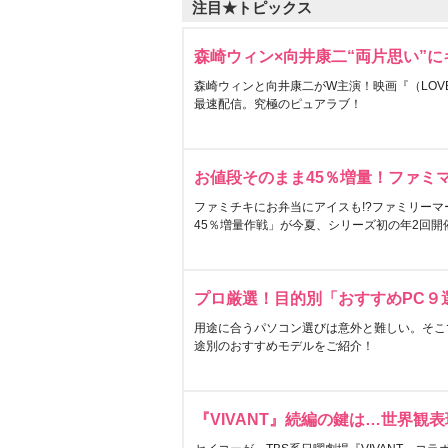
注目★トピックス
森崎ウィン×向井康二“両片思い”
森崎ウィンと向井康二がW主演！映画『（LOVE S
最速配信。究極のピュアラブ！
お値段そのまま45％増量！ファミ
ファミチキにお弁当にアイスも!?ファミリーマ
45％増量作戦」が今夏、シリーズ初の年2回開
プロ厳選！目的別「おすすめPC９
用途に合うパソコン選びは意外と難しい。そこ
途別のおすすめモデルをご紹介！
『VIVANT』続編の鍵は…世界観