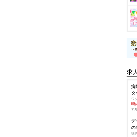
求
病
タ
ワ
時給
アル
デ
の
株