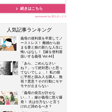
続きはこちら
sponsored by 求人ボックス
人気記事ランキング
義母の便利屋を卒業してノ
ーストレス！ 離婚から始
まる妻と娘の新たな人生に
悔いはなし！【嫁を便利屋
扱いする義母 Vol.44】
「あら、ごめんなさい
ね？」って絶対悪いと思っ
てないでしょ…！ 私の畑
に平然と踏み入る隣人…無
視？悪意？その行動にモヤ
モヤが止まらない
「義母の発言が許せな
い…！」嫁が義母に怒り爆
発！ 夫は仕方ないと言う
けれど諦めるべき？