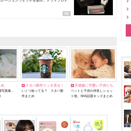
ラボレーションウオッチを製作。ドラマプロデ
とめ
スタバ新作イッキ見せ！
天使級に可愛い子供たち
猫写真集…
いくつ知ってる？ スタバ新
ペットと子供の仲良しショッ
リ
作まとめ
ト他、SNS話題キッズまとめ