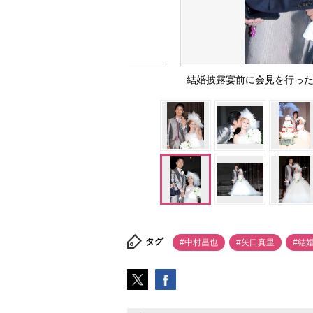
結婚披露宴前に会見を行った中村
タグ
#中村昌也
#矢口真里
#結