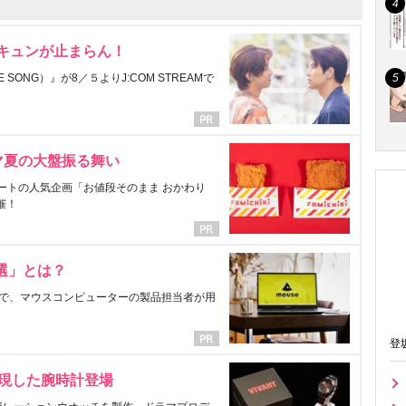
にキュンが止まらん！
ONG）』が8／５よりJ:COM STREAMで
マ夏の大盤振る舞い
ートの人気企画「お値段そのまま おかわり
催！
選」とは？
で、マウスコンピューターの製品担当者が用
登
表現した腕時計登場