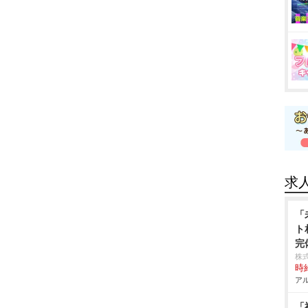
求
「
ト
完
株
時給
アル
「