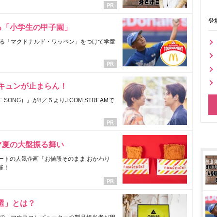
登
る「小学生の甲子園」
る「マクドナルド・ワッペン」をつけて学童
にキュンが止まらん！
ONG）』が8／５よりJ:COM STREAMで
マ夏の大盤振る舞い
ートの人気企画「お値段そのまま おかわり
催！
選」とは？