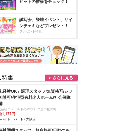
ヒットの推移をチェック！
試写会、登壇イベント、サイ
ンチェキなどプレゼント！
プレゼント特集
人特集
さらに見る
未経験OK」調理スタッフ/無資格可/シフ
相談可/住宅型有料老人ホーム/社会保障
備
式会社エメラルドの郷/プレタ豊中桜の町
1,177円
バイト・パート / 大阪府
福祉調理スタッフ」無資格可/日勤のみ/