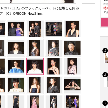
医
ARINE ROITFELD』のブラックカーペットに登場した阿部
時給
アル
 （C）ORICON NewS inc.