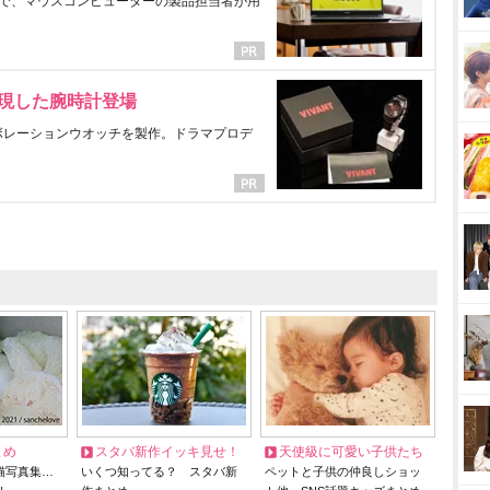
で、マウスコンピューターの製品担当者が用
表現した腕時計登場
ラボレーションウオッチを製作。ドラマプロデ
とめ
スタバ新作イッキ見せ！
天使級に可愛い子供たち
猫写真集…
いくつ知ってる？ スタバ新
ペットと子供の仲良しショッ