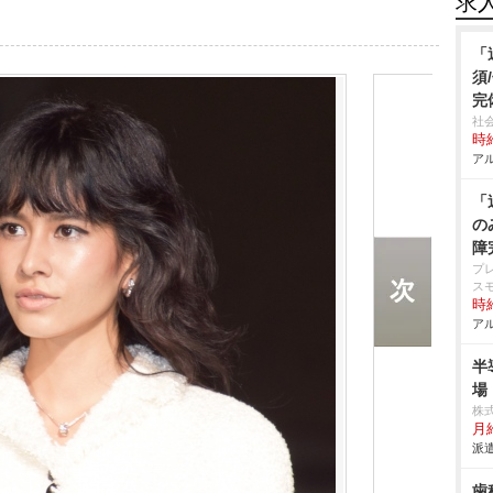
求
「
須
完
社
時給
アル
「
の
障
プ
ス
時給
アル
半
場
株
月給
派遣
歯