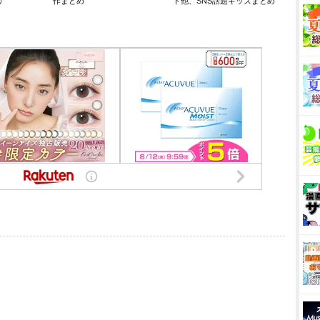
リ
作まとめ
ト他、SNS話題キッズまとめ