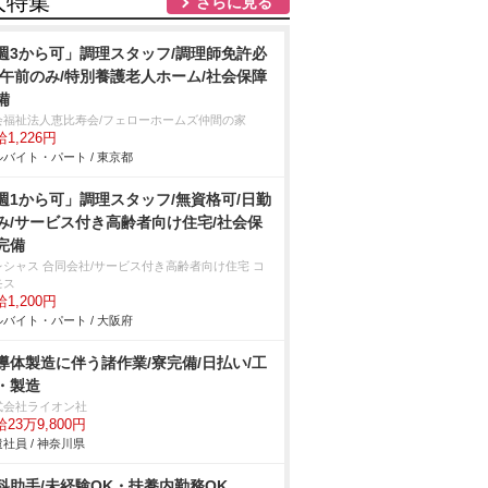
人特集
さらに見る
週3から可」調理スタッフ/調理師免許必
/午前のみ/特別養護老人ホーム/社会保障
備
会福祉法人恵比寿会/フェローホームズ仲間の家
1,226円
バイト・パート / 東京都
週1から可」調理スタッフ/無資格可/日勤
み/サービス付き高齢者向け住宅/社会保
完備
レシャス 合同会社/サービス付き高齢者向け住宅 コ
モス
1,200円
バイト・パート / 大阪府
導体製造に伴う諸作業/寮完備/日払い/工
・製造
式会社ライオン社
23万9,800円
社員 / 神奈川県
科助手/未経験OK・扶養内勤務OK