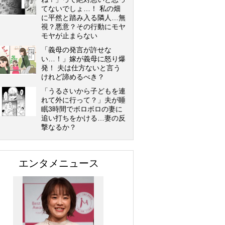
てないでしょ…！ 私の畑
に平然と踏み入る隣人…無
視？悪意？その行動にモヤ
モヤが止まらない
「義母の発言が許せな
い…！」嫁が義母に怒り爆
発！ 夫は仕方ないと言う
けれど諦めるべき？
「うるさいから子どもを連
れて外に行って？」夫が睡
眠3時間でボロボロの妻に
追い打ちをかける…妻の反
撃なるか？
エンタメニュース