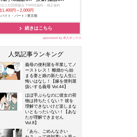
療法人社団萠藤会 THREE歯科・矯正歯科
1,400円～2,000円
バイト・パート / 東京都
続きはこちら
sponsored by 求人ボックス
人気記事ランキング
義母の便利屋を卒業してノ
ーストレス！ 離婚から始
まる妻と娘の新たな人生に
悔いはなし！【嫁を便利屋
扱いする義母 Vol.44】
ほぼ手ぶらなのに彼女の荷
物は持ちたくない？ 彼を
理解できないけど楽しまな
いともったいない！【あな
たが理解できません
Vol.8】
「あら、ごめんなさい
ね？」って絶対悪いと思っ