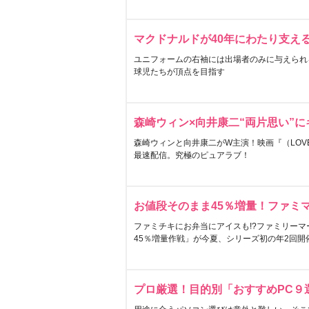
マクドナルドが40年にわたり支え
ユニフォームの右袖には出場者のみに与えられ
球児たちが頂点を目指す
森崎ウィン×向井康二“両片思い”
森崎ウィンと向井康二がW主演！映画『（LOVE S
最速配信。究極のピュアラブ！
お値段そのまま45％増量！ファミ
ファミチキにお弁当にアイスも!?ファミリーマ
45％増量作戦」が今夏、シリーズ初の年2回開
プロ厳選！目的別「おすすめPC９