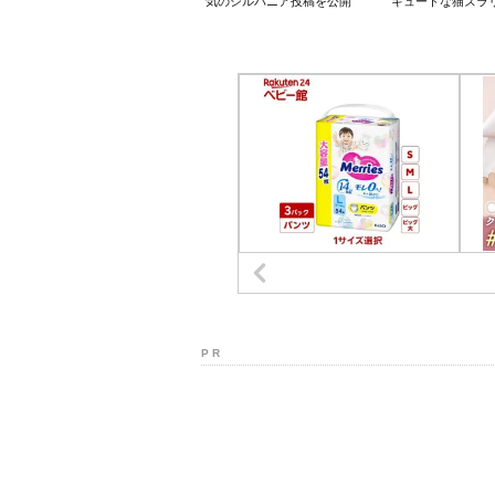
気のシルバニア投稿を公開
キュートな猫ズラ
P R