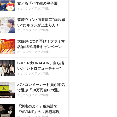
支える「小学生の甲子園」
オリコンタイアップ特集
森崎ウィン×向井康二“両片思
い”にキュンが止まらん！
オリコンタイアップ特集
大好評につき再び！ファミマ
名物45％増量キャンペーン
オリコンタイアップ特集
SUPER★DRAGON、自ら描
いた”レトロフューチャー”
オリコンタイアップ特集
パソコンメーカー社員が本気
で選ぶ「10万円台PC3選」
オリコンタイアップ特集
「別班のよう」腕時計で
『VIVANT』の世界観再現
オリコンタイアップ特集