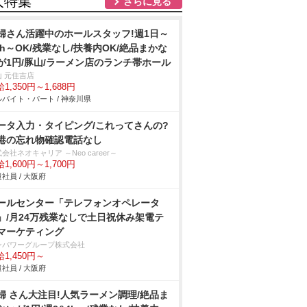
人特集
さらに見る
婦さん活躍中のホールスタッフ!週1日～
3h～OK/残業なし/扶養内OK/絶品まかな
が1円/豚山/ラーメン店のランチ帯ホール
山 元住吉店
1,350円～1,688円
バイト・パート / 神奈川県
ータ入力・タイピング/これってさんの?
港の忘れ物確認電話なし
会社ネオキャリア ～Neo career～
1,600円～1,700円
社員 / 大阪府
ールセンター「テレフォンオペレータ
」/月24万残業なしで土日祝休み架電テ
マーケティング
ンパワーグループ株式会社
1,450円～
社員 / 大阪府
婦 さん大注目!人気ラーメン調理/絶品ま