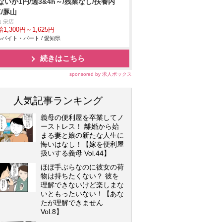
ないが1円/週3&4h～/残業なし/扶養内
K/豚山
 栄店
1,300円～1,625円
バイト・パート / 愛知県
続きはこちら
sponsored by 求人ボックス
人気記事ランキング
義母の便利屋を卒業してノ
ーストレス！ 離婚から始
まる妻と娘の新たな人生に
悔いはなし！【嫁を便利屋
扱いする義母 Vol.44】
ほぼ手ぶらなのに彼女の荷
物は持ちたくない？ 彼を
理解できないけど楽しまな
いともったいない！【あな
たが理解できません
Vol.8】