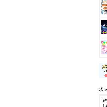
求
寮
し