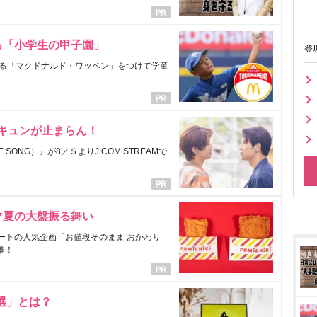
る「小学生の甲子園」
登
る「マクドナルド・ワッペン」をつけて学童
にキュンが止まらん！
ONG）』が8／５よりJ:COM STREAMで
マ夏の大盤振る舞い
ートの人気企画「お値段そのまま おかわり
催！
選」とは？