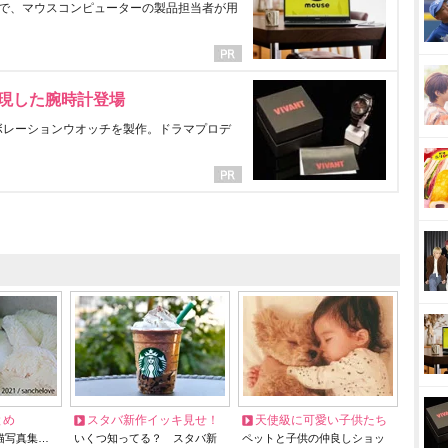
で、マウスコンピューターの製品担当者が用
表現した腕時計登場
ラボレーションウオッチを製作。ドラマプロデ
とめ
スタバ新作イッキ見せ！
天使級に可愛い子供たち
猫写真集…
いくつ知ってる？ スタバ新
ペットと子供の仲良しショッ