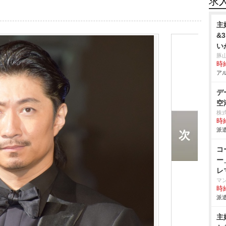
求
主
&
い
豚
時給
アル
デ
空
株式
時給
派遣
コ
ー
レ
マ
時給
派遣
主