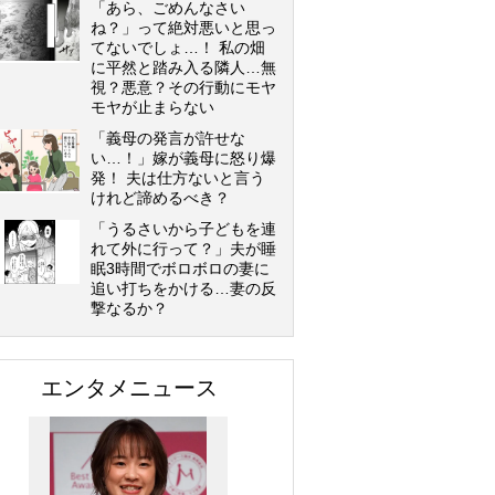
「あら、ごめんなさい
ね？」って絶対悪いと思っ
てないでしょ…！ 私の畑
に平然と踏み入る隣人…無
視？悪意？その行動にモヤ
モヤが止まらない
「義母の発言が許せな
い…！」嫁が義母に怒り爆
発！ 夫は仕方ないと言う
けれど諦めるべき？
「うるさいから子どもを連
れて外に行って？」夫が睡
眠3時間でボロボロの妻に
追い打ちをかける…妻の反
撃なるか？
エンタメニュース