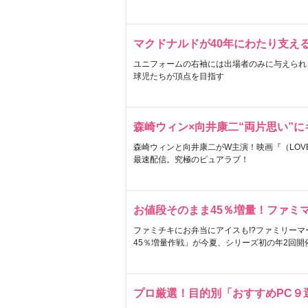
マクドナルドが40年にわたり支え
ユニフォームの右袖には出場者のみに与えられ
球児たちが頂点を目指す
森崎ウィン×向井康二“両片思い”
森崎ウィンと向井康二がW主演！映画『（LOVE S
最速配信。究極のピュアラブ！
お値段そのまま45％増量！ファミ
ファミチキにお弁当にアイスも!?ファミリーマ
45％増量作戦」が今夏、シリーズ初の年2回開
プロ厳選！目的別「おすすめPC９