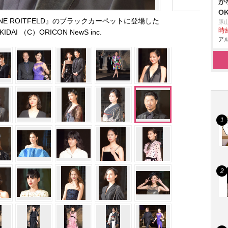
か
O
CARINE ROITFELD』のブラックカーペットに登場した
豚山
時給
KIDAI （C）ORICON NewS inc.
アル