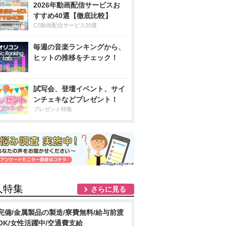
2026年動画配信サービスお
すすめ40選【徹底比較】
CS動画配信サービス20選
毎週の音楽ランキングから、
ヒットの推移をチェック！
試写会、登壇イベント、サイ
ンチェキなどプレゼント！
プレゼント特集
人特集
さらに見る
完備/金属製品の製造/寮費無料/給与前渡
OK/女性活躍中/交通費支給