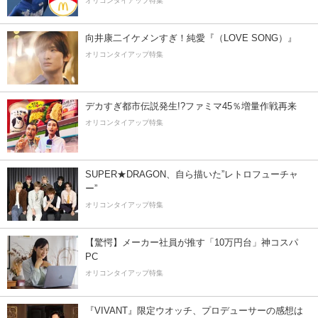
オリコンタイアップ特集
向井康二イケメンすぎ！純愛『（LOVE SONG）』
オリコンタイアップ特集
デカすぎ都市伝説発生!?ファミマ45％増量作戦再来
オリコンタイアップ特集
SUPER★DRAGON、自ら描いた”レトロフューチャ
ー”
オリコンタイアップ特集
【驚愕】メーカー社員が推す「10万円台」神コスパ
PC
オリコンタイアップ特集
『VIVANT』限定ウオッチ、プロデューサーの感想は