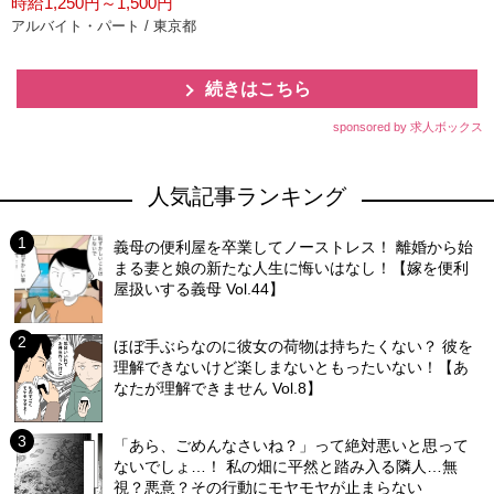
時給1,250円～1,500円
アルバイト・パート / 東京都
続きはこちら
sponsored by 求人ボックス
人気記事ランキング
義母の便利屋を卒業してノーストレス！ 離婚から始
まる妻と娘の新たな人生に悔いはなし！【嫁を便利
屋扱いする義母 Vol.44】
ほぼ手ぶらなのに彼女の荷物は持ちたくない？ 彼を
理解できないけど楽しまないともったいない！【あ
なたが理解できません Vol.8】
「あら、ごめんなさいね？」って絶対悪いと思って
ないでしょ…！ 私の畑に平然と踏み入る隣人…無
視？悪意？その行動にモヤモヤが止まらない