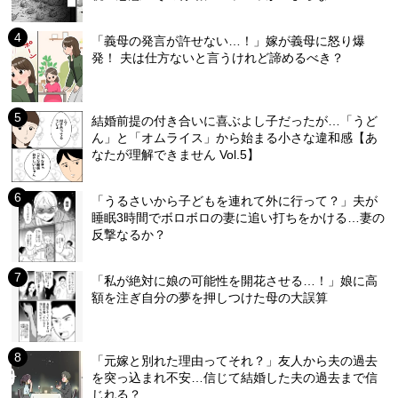
「義母の発言が許せない…！」嫁が義母に怒り爆
発！ 夫は仕方ないと言うけれど諦めるべき？
結婚前提の付き合いに喜ぶよし子だったが…「うど
ん」と「オムライス」から始まる小さな違和感【あ
なたが理解できません Vol.5】
「うるさいから子どもを連れて外に行って？」夫が
睡眠3時間でボロボロの妻に追い打ちをかける…妻の
反撃なるか？
「私が絶対に娘の可能性を開花させる…！」娘に高
額を注ぎ自分の夢を押しつけた母の大誤算
「元嫁と別れた理由ってそれ？」友人から夫の過去
を突っ込まれ不安…信じて結婚した夫の過去まで信
じれる？