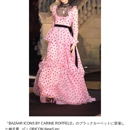
『BAZAAR ICONS BY CARINE ROITFELD』のブラックカーペットに登場し
た橋爪愛 （C）ORICON NewS inc.