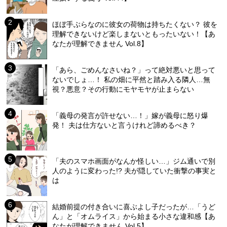
ほぼ手ぶらなのに彼女の荷物は持ちたくない？ 彼を
理解できないけど楽しまないともったいない！【あ
なたが理解できません Vol.8】
「あら、ごめんなさいね？」って絶対悪いと思って
ないでしょ…！ 私の畑に平然と踏み入る隣人…無
視？悪意？その行動にモヤモヤが止まらない
「義母の発言が許せない…！」嫁が義母に怒り爆
発！ 夫は仕方ないと言うけれど諦めるべき？
「夫のスマホ画面がなんか怪しい…」ジム通いで別
人のように変わった!? 夫が隠していた衝撃の事実と
は
結婚前提の付き合いに喜ぶよし子だったが…「うど
ん」と「オムライス」から始まる小さな違和感【あ
なたが理解できません Vol.5】