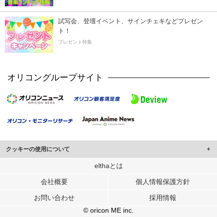
試写会、登壇イベント、サインチェキなどプレゼン
ト！
プレゼント特集
オリコングループサイト
クッキーの使用について
このサイトでは Cookie を使用して、ユーザーに合わせたコンテンツや広告の
elthaとは
表示、ソーシャル メディア機能の提供、広告の表示回数やクリック数の測定を
会社概要
個人情報保護方針
行っています。
また、ユーザーによるサイトの利用状況についても情報を収集し、ソーシャル
お問い合わせ
採用情報
メディアや広告配信、データ解析の各パートナーに提供しています。
各パートナーは、この情報とユーザーが各パートナーに提供した他の情報や、
© oricon ME inc.
ユーザーが各パートナーのサービスを使用したときに収集した他の情報を組み