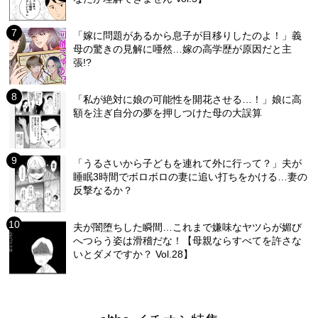
「嫁に問題があるから息子が目移りしたのよ！」義
母の驚きの見解に唖然…嫁の高学歴が原因だと主
張!?
「私が絶対に娘の可能性を開花させる…！」娘に高
額を注ぎ自分の夢を押しつけた母の大誤算
「うるさいから子どもを連れて外に行って？」夫が
睡眠3時間でボロボロの妻に追い打ちをかける…妻の
反撃なるか？
夫が闇堕ちした瞬間…これまで嫌味なヤツらが媚び
へつらう姿は滑稽だな！【母親ならすべてを許さな
いとダメですか？ Vol.28】