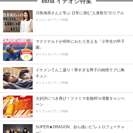
eltha イチオシ特集
川島海荷さんと学ぶ 日常に潜む“人身取引”のリアル
オリコンタイアップ特集
マクドナルドが40年にわたり支える「小学生の甲子
園」
オリコンタイアップ特集
イケメンてんこ盛り！尊すぎる男子の純情ラブに胸
キュン
オリコンタイアップ特集
大好評につき再び！ファミマ名物45％増量キャンペ
ーン
オリコンタイアップ特集
SUPER★DRAGON、自ら描いた”レトロフューチャ
ー”