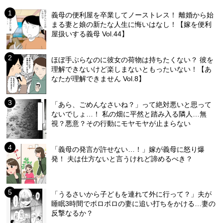
義母の便利屋を卒業してノーストレス！ 離婚から始
まる妻と娘の新たな人生に悔いはなし！【嫁を便利
屋扱いする義母 Vol.44】
ほぼ手ぶらなのに彼女の荷物は持ちたくない？ 彼を
理解できないけど楽しまないともったいない！【あ
なたが理解できません Vol.8】
「あら、ごめんなさいね？」って絶対悪いと思って
ないでしょ…！ 私の畑に平然と踏み入る隣人…無
視？悪意？その行動にモヤモヤが止まらない
「義母の発言が許せない…！」嫁が義母に怒り爆
発！ 夫は仕方ないと言うけれど諦めるべき？
「うるさいから子どもを連れて外に行って？」夫が
睡眠3時間でボロボロの妻に追い打ちをかける…妻の
反撃なるか？