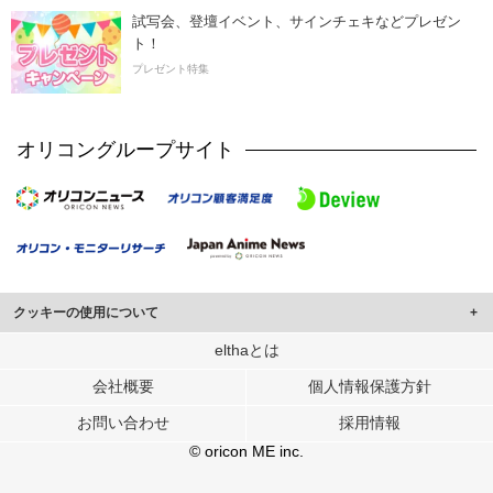
試写会、登壇イベント、サインチェキなどプレゼン
ト！
プレゼント特集
オリコングループサイト
クッキーの使用について
このサイトでは Cookie を使用して、ユーザーに合わせたコンテンツや広告の
elthaとは
表示、ソーシャル メディア機能の提供、広告の表示回数やクリック数の測定を
会社概要
個人情報保護方針
行っています。
また、ユーザーによるサイトの利用状況についても情報を収集し、ソーシャル
お問い合わせ
採用情報
メディアや広告配信、データ解析の各パートナーに提供しています。
各パートナーは、この情報とユーザーが各パートナーに提供した他の情報や、
© oricon ME inc.
ユーザーが各パートナーのサービスを使用したときに収集した他の情報を組み
合わせて使用することがあります。