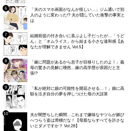
「夫のスマホ画面がなんか怪しい…」ジム通いで別
人のように変わった!? 夫が隠していた衝撃の事実と
は
結婚前提の付き合いに喜ぶよし子だったが…「うど
ん」と「オムライス」から始まる小さな違和感【あ
なたが理解できません Vol.5】
「嫁に問題があるから息子が目移りしたのよ！」義
母の驚きの見解に唖然…嫁の高学歴が原因だと主
張!?
「私が絶対に娘の可能性を開花させる…！」娘に高
額を注ぎ自分の夢を押しつけた母の大誤算
夫が闇堕ちした瞬間…これまで嫌味なヤツらが媚び
へつらう姿は滑稽だな！【母親ならすべてを許さな
いとダメですか？ Vol.28】