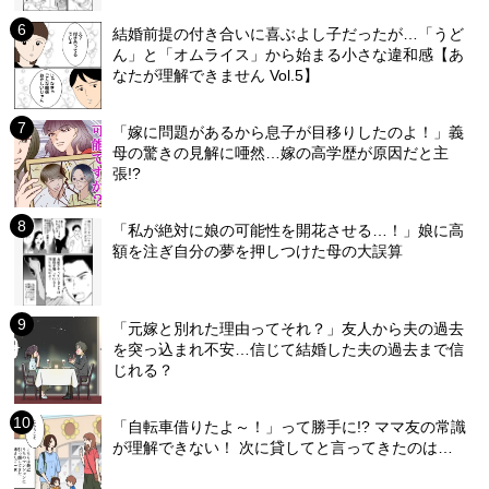
結婚前提の付き合いに喜ぶよし子だったが…「うど
ん」と「オムライス」から始まる小さな違和感【あ
なたが理解できません Vol.5】
「嫁に問題があるから息子が目移りしたのよ！」義
母の驚きの見解に唖然…嫁の高学歴が原因だと主
張!?
「私が絶対に娘の可能性を開花させる…！」娘に高
額を注ぎ自分の夢を押しつけた母の大誤算
「元嫁と別れた理由ってそれ？」友人から夫の過去
を突っ込まれ不安…信じて結婚した夫の過去まで信
じれる？
「自転車借りたよ～！」って勝手に!? ママ友の常識
が理解できない！ 次に貸してと言ってきたのは…