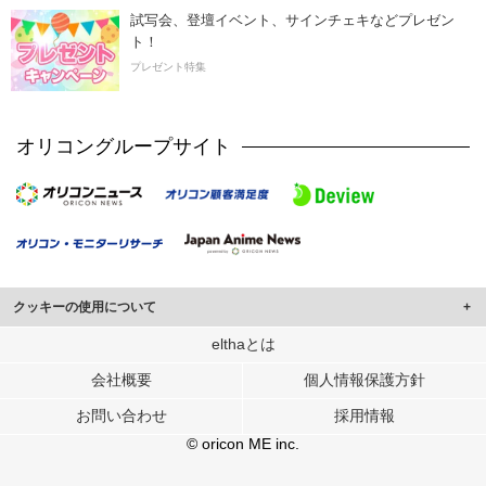
試写会、登壇イベント、サインチェキなどプレゼン
ト！
プレゼント特集
オリコングループサイト
クッキーの使用について
このサイトでは Cookie を使用して、ユーザーに合わせたコンテンツや広告の
elthaとは
表示、ソーシャル メディア機能の提供、広告の表示回数やクリック数の測定を
会社概要
個人情報保護方針
行っています。
また、ユーザーによるサイトの利用状況についても情報を収集し、ソーシャル
お問い合わせ
採用情報
メディアや広告配信、データ解析の各パートナーに提供しています。
各パートナーは、この情報とユーザーが各パートナーに提供した他の情報や、
© oricon ME inc.
ユーザーが各パートナーのサービスを使用したときに収集した他の情報を組み
合わせて使用することがあります。