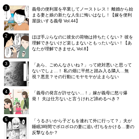
義母の便利屋を卒業してノーストレス！ 離婚から始
まる妻と娘の新たな人生に悔いはなし！【嫁を便利
屋扱いする義母 Vol.44】
ほぼ手ぶらなのに彼女の荷物は持ちたくない？ 彼を
理解できないけど楽しまないともったいない！【あ
なたが理解できません Vol.8】
「あら、ごめんなさいね？」って絶対悪いと思って
ないでしょ…！ 私の畑に平然と踏み入る隣人…無
視？悪意？その行動にモヤモヤが止まらない
「義母の発言が許せない…！」嫁が義母に怒り爆
発！ 夫は仕方ないと言うけれど諦めるべき？
「うるさいから子どもを連れて外に行って？」夫が
睡眠3時間でボロボロの妻に追い打ちをかける…妻の
反撃なるか？