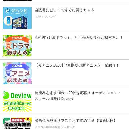
自販機にピッ！ですぐに買えちゃう
（PR）ジハンピ
2026年7月夏ドラマも、注目作＆話題作が勢ぞろい！
【夏アニメ2026】7月期夏の新アニメを一挙紹介！
芸能界を志す10代～20代を応援！オーディション・
スクール情報はDeview
漫画読み放題サブスクおすすめ11選【徹底比較】
オリコン顧客満足度ランキング