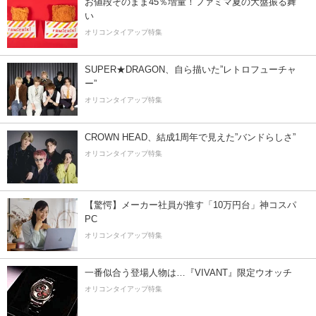
お値段そのまま45％増量！ファミマ夏の大盤振る舞
い
オリコンタイアップ特集
SUPER★DRAGON、自ら描いた”レトロフューチャ
ー”
オリコンタイアップ特集
CROWN HEAD、結成1周年で見えた”バンドらしさ”
オリコンタイアップ特集
【驚愕】メーカー社員が推す「10万円台」神コスパ
PC
オリコンタイアップ特集
一番似合う登場人物は…『VIVANT』限定ウオッチ
オリコンタイアップ特集