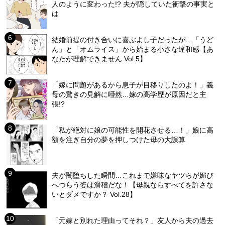
人のように変わった!? 夫が隠していた衝撃の事実と
は
結婚前提の付き合いに喜ぶよし子だったが…「うど
ん」と「オムライス」から始まる小さな違和感【あ
なたが理解できません Vol.5】
「嫁に問題があるから息子が目移りしたのよ！」義
母の驚きの見解に唖然…嫁の高学歴が原因だと主
張!?
「私が絶対に娘の可能性を開花させる…！」娘に高
額を注ぎ自分の夢を押しつけた母の大誤算
夫が闇堕ちした瞬間…これまで嫌味なヤツらが媚び
へつらう姿は滑稽だな！【母親ならすべてを許さな
いとダメですか？ Vol.28】
「元嫁と別れた理由ってそれ？」友人から夫の過去