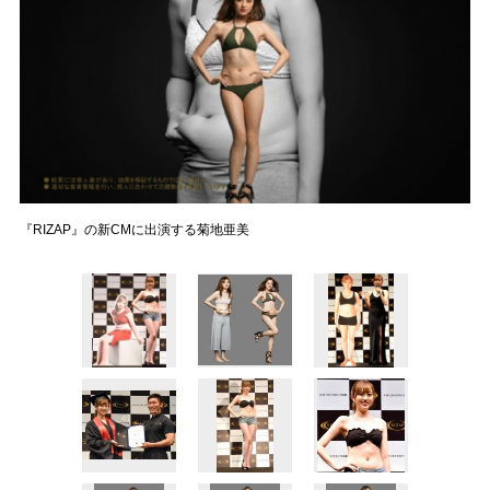
『RIZAP』の新CMに出演する菊地亜美