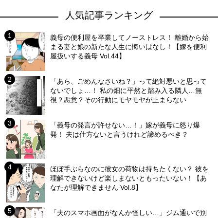
人気記事ランキング
義母の便利屋を卒業してノーストレス！ 離婚から始
まる妻と娘の新たな人生に悔いはなし！【嫁を便利
屋扱いする義母 Vol.44】
「あら、ごめんなさいね？」って絶対悪いと思って
ないでしょ…！ 私の畑に平然と踏み入る隣人…無
視？悪意？その行動にモヤモヤが止まらない
「義母の発言が許せない…！」嫁が義母に怒り爆
発！ 夫は仕方ないと言うけれど諦めるべき？
ほぼ手ぶらなのに彼女の荷物は持ちたくない？ 彼を
理解できないけど楽しまないともったいない！【あ
なたが理解できません Vol.8】
「夫のスマホ画面がなんか怪しい…」ジム通いで別